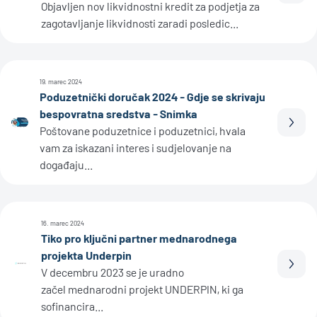
Objavljen nov likvidnostni kredit za podjetja za
zagotavljanje likvidnosti zaradi posledic...
19. marec 2024
Poduzetnički doručak 2024 - Gdje se skrivaju
bespovratna sredstva - Snimka
Prebe
Poštovane poduzetnice i poduzetnici, hvala
vam za iskazani interes i sudjelovanje na
događaju...
16. marec 2024
Tiko pro ključni partner mednarodnega
projekta Underpin
Prebe
V decembru 2023 se je uradno
začel mednarodni projekt UNDERPIN, ki ga
sofinancira...