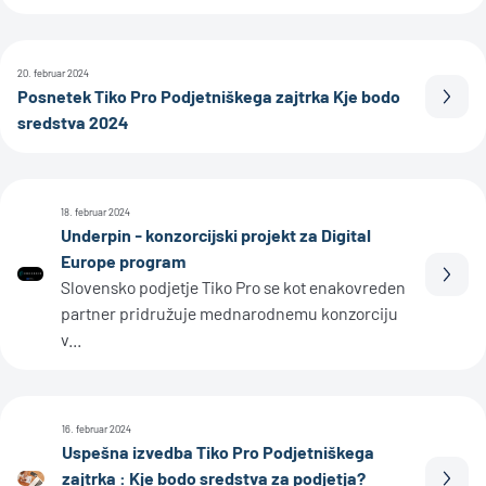
20. februar 2024
Posnetek Tiko Pro Podjetniškega zajtrka Kje bodo
Prebe
sredstva 2024
18. februar 2024
Underpin - konzorcijski projekt za Digital
Europe program
Prebe
Slovensko podjetje Tiko Pro se kot enakovreden
partner pridružuje mednarodnemu konzorciju
v...
16. februar 2024
Uspešna izvedba Tiko Pro Podjetniškega
zajtrka : Kje bodo sredstva za podjetja?