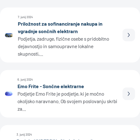
7. junij 2024
Priložnost za sofinanciranje nakupa in
vgradnje sončnih elektrarn
Prebe
Podjetja, zadruge, fizične osebe s pridobitno
dejavnostjo in samoupravne lokalne
skupnosti,...
6. junij 2024
Emo Frite - Sončne elektrarne
Podjetje Emo Frite je podjetje, ki je močno
Prebe
okoljsko naravnano. Ob svojem poslovanju skrbi
za...
3. junij 2024