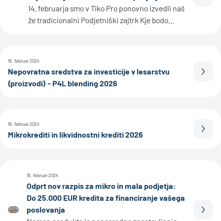
Prebe
14. februarja smo v Tiko Pro ponovno izvedli naš
že tradicionalni Podjetniški zajtrk Kje bodo...
16. februar 2024
Nepovratna sredstva za investicije v lesarstvu
Prebe
(proizvodi) - P4L blending 2026
16. februar 2024
Prebe
Mikrokrediti in likvidnostni krediti 2026
16. februar 2024
Odprt nov razpis za mikro in mala podjetja:
Do 25.000 EUR kredita za financiranje vašega
poslovanja
Prebe