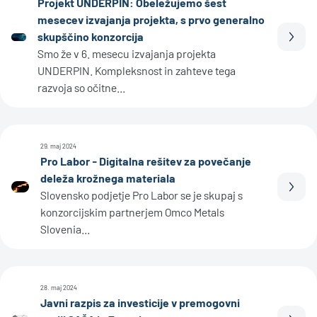
Projekt UNDERPIN: Obeležujemo šest
mesecev izvajanja projekta, s prvo generalno
skupščino konzorcija
Prebe
Smo že v 6. mesecu izvajanja projekta
UNDERPIN. Kompleksnost in zahteve tega
razvoja so očitne...
29. maj 2024
Pro Labor - Digitalna rešitev za povečanje
deleža krožnega materiala
Prebe
Slovensko podjetje Pro Labor se je skupaj s
konzorcijskim partnerjem Omco Metals
Slovenia...
28. maj 2024
Javni razpis za investicije v premogovni