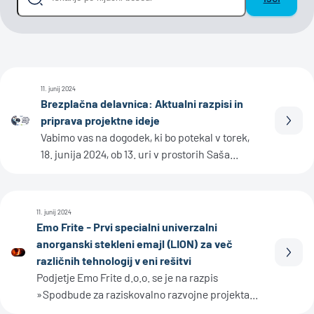
11. junij 2024
Brezplačna delavnica: Aktualni razpisi in
priprava projektne ideje
Prebe
Vabimo vas na dogodek, ki bo potekal v torek,
18. junija 2024, ob 13. uri v prostorih Saša...
11. junij 2024
Emo Frite - Prvi specialni univerzalni
anorganski stekleni emajl (LION) za več
Prebe
različnih tehnologij v eni rešitvi
Podjetje Emo Frite d.o.o. se je na razpis
»Spodbude za raziskovalno razvojne projekta...