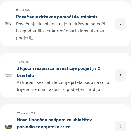
11. april 2024
Povečanje državne pomoči de-minimis
Povečanje dovoljene meje za državne pomoči
Prebe
bo spodbudilo konkurenčnost in inovativnost
podjetij...
9. april 2024
3 ključni razpisi za investicije podjetij v 2.
kvartalu
Prebe
V drugem kvartalu letošnjega leta bodo na voljo
trije pomembni razpisi, ki podjetjem nudijo...
27. marec 2024
Nova finančna podpora za ublažitev
posledic energetske krize
Prebe