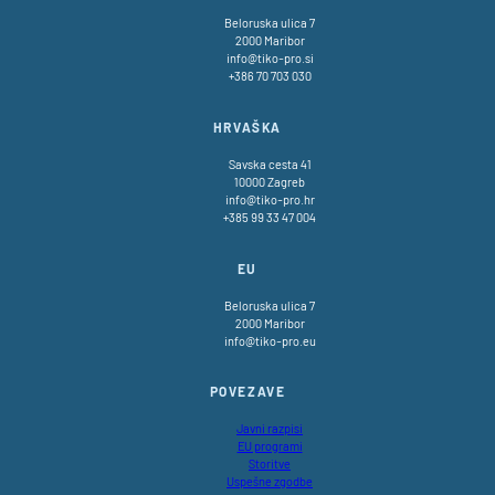
Beloruska ulica 7
2000 Maribor
info@tiko-pro.si
+386 70 703 030
HRVAŠKA
Savska cesta 41
10000 Zagreb
info@tiko-pro.hr
+385 99 33 47 004
EU
Beloruska ulica 7
2000 Maribor
info@tiko-pro.eu
POVEZAVE
Javni razpisi
EU programi
Storitve
Uspešne zgodbe