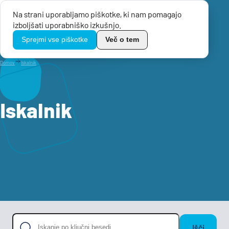
Na strani uporabljamo piškotke, ki nam pomagajo
Menu
izboljšati uporabniško izkušnjo.
TikoPro
Sprejmi vse piškotke
Več o tem
Domov
Iskalnik
Iskalnik
Išči