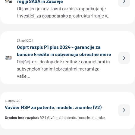
regiji SAŠA in Zasavje
Prebe
Objavljen je nov Javni razpis za spodbujanje
investicij za gospodarsko prestrukturiranje v...
23. april 2024
Odprt razpis P1 plus 2024 - garancije za
bančne kredite in subvencija obrestne mere
Prebe
Olajšajte si dostop do kreditov z garancijami in
subvencioniranimi obrestnimi merami za
vaše...
19. april 2024
Vavčer MSP za patente, modele, znamke (V2)
Prebe
Uradno ime razpisa:
V2 | Vavčer za patente, modele, znamke.