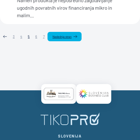
Namen produkta je neposredno zagotavljanje
ugodnih povratnih virov financiranja mikro in
malim...
3
4
5
6
7
Naslednja stran
Certificate AAA Logo
Certificate SBC Logo
SLOVENIJA