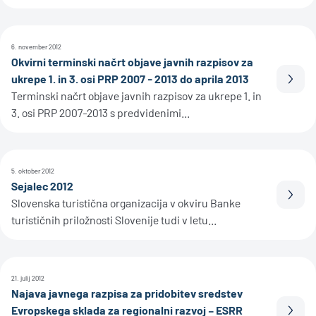
6. november 2012
Okvirni terminski načrt objave javnih razpisov za
ukrepe 1. in 3. osi PRP 2007 - 2013 do aprila 2013
Prebe
Terminski načrt objave javnih razpisov za ukrepe 1. in
3. osi PRP 2007-2013 s predvidenimi...
5. oktober 2012
Sejalec 2012
Prebe
Slovenska turistična organizacija v okviru Banke
turističnih priložnosti Slovenije tudi v letu...
21. julij 2012
Najava javnega razpisa za pridobitev sredstev
Evropskega sklada za regionalni razvoj – ESRR