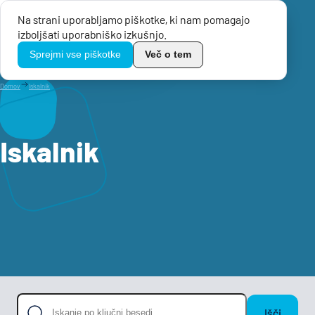
Na strani uporabljamo piškotke, ki nam pomagajo
Menu
izboljšati uporabniško izkušnjo.
TikoPro
Sprejmi vse piškotke
Več o tem
Domov
Iskalnik
Iskalnik
Išči