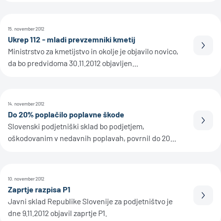
15. november 2012
Ukrep 112 - mladi prevzemniki kmetij
Prebe
Ministrstvo za kmetijstvo in okolje je objavilo novico,
da bo predvidoma 30.11.2012 objavljen...
14. november 2012
Do 20% poplačilo poplavne škode
Prebe
Slovenski podjetniški sklad bo podjetjem,
oškodovanim v nedavnih poplavah, povrnil do 20...
10. november 2012
Zaprtje razpisa P1
Prebe
Javni sklad Republike Slovenije za podjetništvo je
dne 9.11.2012 objavil zaprtje P1.