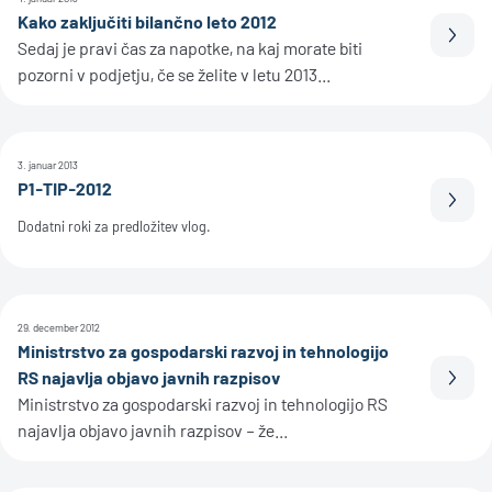
Kako zaključiti bilančno leto 2012
Prebe
Sedaj je pravi čas za napotke, na kaj morate biti
pozorni v podjetju, če se želite v letu 2013...
3. januar 2013
P1-TIP-2012
Prebe
Dodatni roki za predložitev vlog.
29. december 2012
Ministrstvo za gospodarski razvoj in tehnologijo
RS najavlja objavo javnih razpisov
Prebe
Ministrstvo za gospodarski razvoj in tehnologijo RS
najavlja objavo javnih razpisov – že...