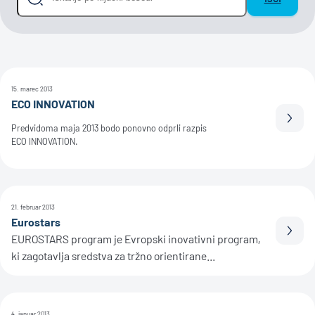
15. marec 2013
ECO INNOVATION
Prebe
Predvidoma maja 2013 bodo ponovno odprli razpis
ECO INNOVATION.
21. februar 2013
Eurostars
Prebe
EUROSTARS program je Evropski inovativni program,
ki zagotavlja sredstva za tržno orientirane...
4. januar 2013