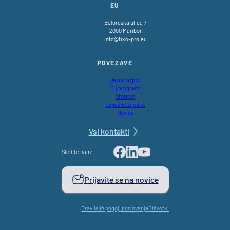
EU
Beloruska ulica 7
2000 Maribor
info@tiko-pro.eu
POVEZAVE
Javni razpisi
EU programi
Storitve
Uspešne zgodbe
Novice
Vsi kontakti
Sledite nam:
Facebook
LinkedIn
Youtube
Prijavite se na novice
Pravila in pogoji poslovanja
Piškotki