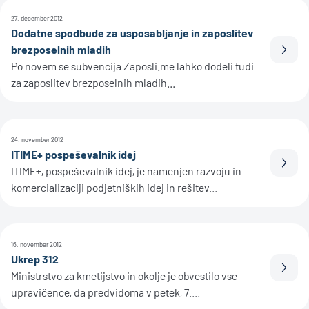
27. december 2012
Dodatne spodbude za usposabljanje in zaposlitev
brezposelnih mladih
Prebe
Po novem se subvencija Zaposli.me lahko dodeli tudi
za zaposlitev brezposelnih mladih...
24. november 2012
ITIME+ pospeševalnik idej
Prebe
ITIME+, pospeševalnik idej, je namenjen razvoju in
komercializaciji podjetniških idej in rešitev...
16. november 2012
Ukrep 312
Prebe
Ministrstvo za kmetijstvo in okolje je obvestilo vse
upravičence, da predvidoma v petek, 7....