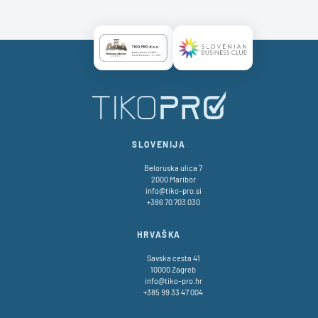
Certificate AAA Logo
Certificate SBC Logo
SLOVENIJA
Beloruska ulica 7
2000 Maribor
info@tiko-pro.si
+386 70 703 030
HRVAŠKA
Savska cesta 41
10000 Zagreb
info@tiko-pro.hr
+385 99 33 47 004