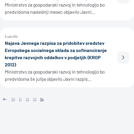
Prebe
Ministrstvo za gospodarski razvoj in tehnologijo bo
predvidoma naslednji mesec objavilo Javni...
9. julij 2012
Najava Javnega razpisa za pridobitev sredstev
Evropskega socialnega sklada za sofinanciranje
krepitve razvojnih oddelkov v podjetjih (KROP
Prebe
2012)
Ministrstvo za gospodarski razvoj in tehnologijo bo
predvidoma še julija objavilo Javni razpis...
30
31
32
33
34