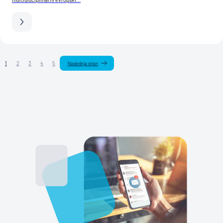
1
2
3
4
5
Naslednja stran