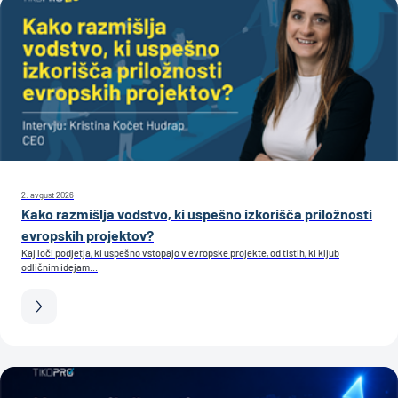
2. avgust 2026
Kako razmišlja vodstvo, ki uspešno izkorišča priložnosti
evropskih projektov?
Kaj loči podjetja, ki uspešno vstopajo v evropske projekte, od tistih, ki kljub
odličnim idejam...