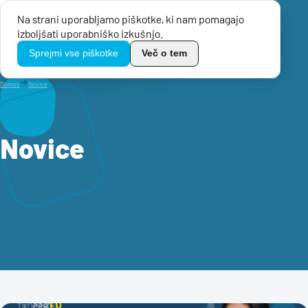
Na strani uporabljamo piškotke, ki nam pomagajo
Menu
izboljšati uporabniško izkušnjo.
TikoPro
Sprejmi vse piškotke
Več o tem
Domov
Novice
Novice