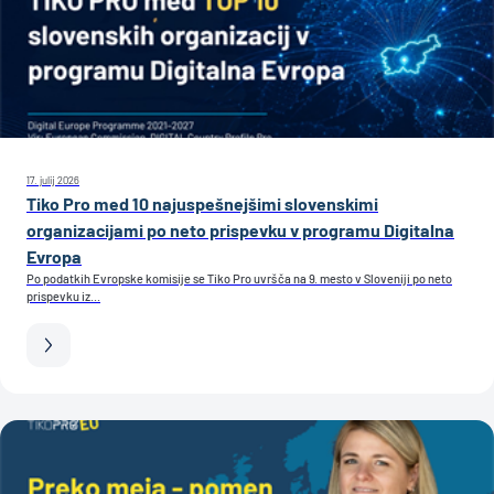
17. julij 2026
Tiko Pro med 10 najuspešnejšimi slovenskimi
organizacijami po neto prispevku v programu Digitalna
Evropa
Po podatkih Evropske komisije se Tiko Pro uvršča na 9. mesto v Sloveniji po neto
prispevku iz...