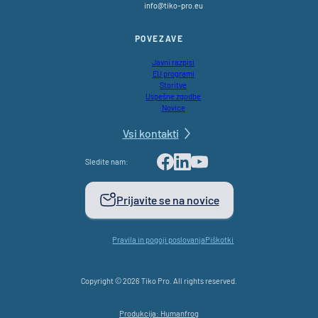
info@tiko-pro.eu
POVEZAVE
Javni razpisi
EU programi
Storitve
Uspešne zgodbe
Novice
Vsi kontakti
Sledite nam:
Facebook
LinkedIn
Youtube
Prijavite se na novice
Pravila in pogoji poslovanja
Piškotki
Copyright © 2026 Tiko Pro. All rights reserved.
Produkcija: Humanfrog