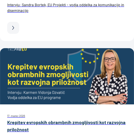
Intervju: Sandra Bortek, EU Projekti - vodja oddelka za komunikacijo in
diseminacijo
17. marec 2026
Krepitev evropskih obrambnih zmogljivosti kot razvojna
priložnost