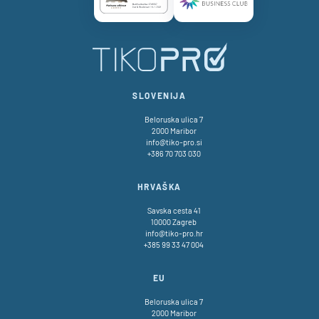
Certificate AAA Logo
Certificate SBC Logo
SLOVENIJA
Beloruska ulica 7
2000 Maribor
info@tiko-pro.si
+386 70 703 030
HRVAŠKA
Savska cesta 41
10000 Zagreb
info@tiko-pro.hr
+385 99 33 47 004
EU
Beloruska ulica 7
2000 Maribor