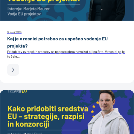
9. junij 2026
Kaj je v resnici potrebno za uspešno vodenje EU
projekta?
Pridobitev evropskih sredstev se pogosto obravnava kot ciljna črta. V resnici pa je
to šele...