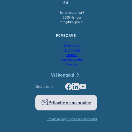
EU
Beloruska ulica 7
2000 Maribor
info@tiko-pro.eu
POVEZAVE
Javni razpisi
EU programi
Storitve
Uspešne zgodbe
Novice
Vsi kontakti
Sledite nam:
Facebook
LinkedIn
Youtube
Prijavite se na novice
Pravila in pogoji poslovanja
Piškotki