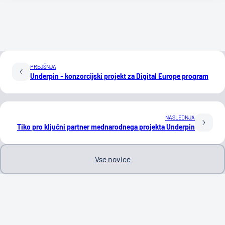
PREJŠNJA
Underpin - konzorcijski projekt za Digital Europe program
NASLEDNJA
Tiko pro ključni partner mednarodnega projekta Underpin
Vse novice