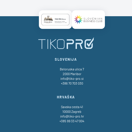
Certificate AAA Logo
Certificate SBC Logo
SLOVENIJA
Beloruska ulica 7
2000 Maribor
info@tiko-pro.si
+386 70 703 030
HRVAŠKA
Savska cesta 41
10000 Zagreb
info@tiko-pro.hr
+385 99 33 47 004