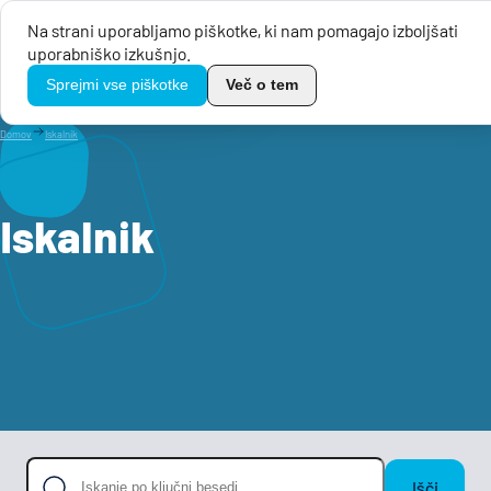
Na strani uporabljamo piškotke, ki nam pomagajo izboljšati
Menu
uporabniško izkušnjo.
TikoPro
Sprejmi vse piškotke
Več o tem
Domov
Iskalnik
Iskalnik
Išči