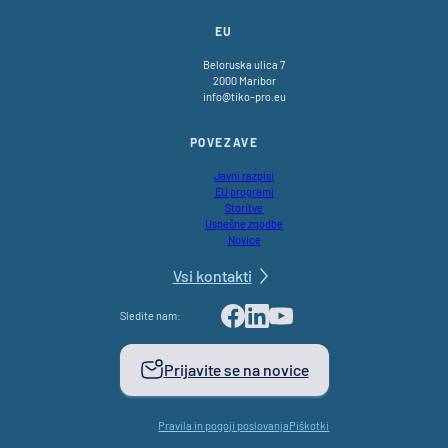
EU
Beloruska ulica 7
2000 Maribor
info@tiko-pro.eu
POVEZAVE
Javni razpisi
EU programi
Storitve
Uspešne zgodbe
Novice
Vsi kontakti
Sledite nam:
Facebook
LinkedIn
Youtube
Prijavite se na novice
Pravila in pogoji poslovanja
Piškotki