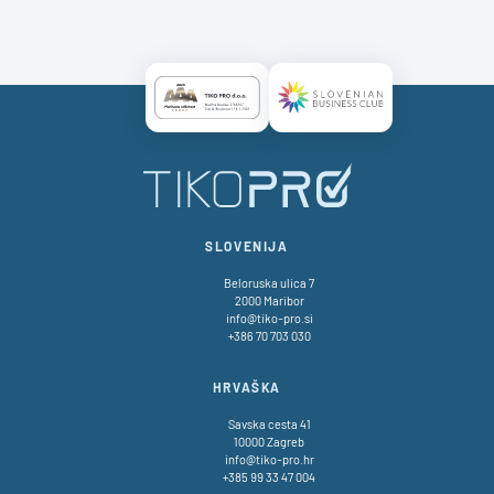
Certificate AAA Logo
Certificate SBC Logo
SLOVENIJA
Beloruska ulica 7
2000 Maribor
info@tiko-pro.si
+386 70 703 030
HRVAŠKA
Savska cesta 41
10000 Zagreb
info@tiko-pro.hr
+385 99 33 47 004