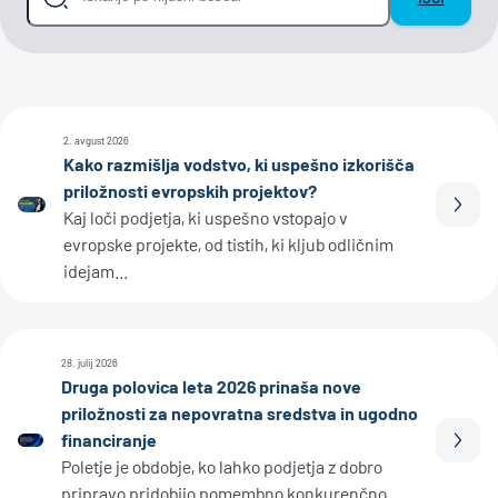
2. avgust 2026
Kako razmišlja vodstvo, ki uspešno izkorišča
priložnosti evropskih projektov?
Prebe
Kaj loči podjetja, ki uspešno vstopajo v
evropske projekte, od tistih, ki kljub odličnim
idejam...
28. julij 2026
Druga polovica leta 2026 prinaša nove
priložnosti za nepovratna sredstva in ugodno
financiranje
Prebe
Poletje je obdobje, ko lahko podjetja z dobro
pripravo pridobijo pomembno konkurenčno