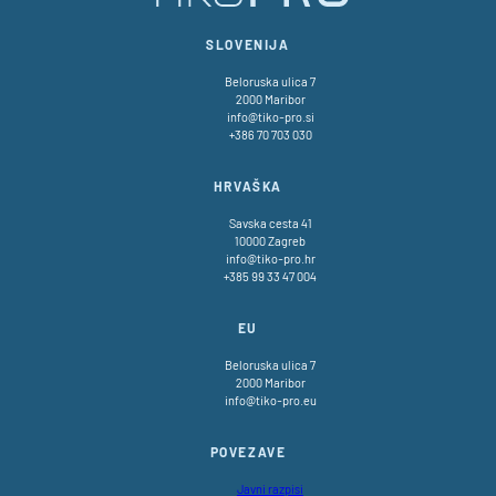
SLOVENIJA
Beloruska ulica 7
2000 Maribor
info@tiko-pro.si
+386 70 703 030
HRVAŠKA
Savska cesta 41
10000 Zagreb
info@tiko-pro.hr
+385 99 33 47 004
EU
Beloruska ulica 7
2000 Maribor
info@tiko-pro.eu
POVEZAVE
Javni razpisi