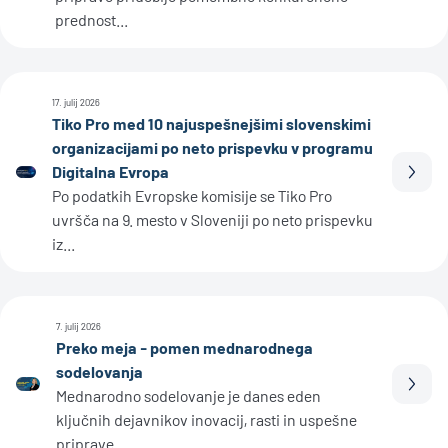
prednost...
17. julij 2026
Tiko Pro med 10 najuspešnejšimi slovenskimi
organizacijami po neto prispevku v programu
Digitalna Evropa
Prebe
Po podatkih Evropske komisije se Tiko Pro
uvršča na 9. mesto v Sloveniji po neto prispevku
iz...
7. julij 2026
Preko meja - pomen mednarodnega
sodelovanja
Prebe
Mednarodno sodelovanje je danes eden
ključnih dejavnikov inovacij, rasti in uspešne
priprave...