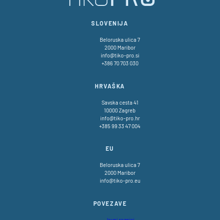
SLOVENIJA
Beloruska ulica 7
2000 Maribor
info@tiko-pro.si
+386 70 703 030
HRVAŠKA
Savska cesta 41
10000 Zagreb
info@tiko-pro.hr
+385 99 33 47 004
EU
Beloruska ulica 7
2000 Maribor
info@tiko-pro.eu
POVEZAVE
Javni razpisi