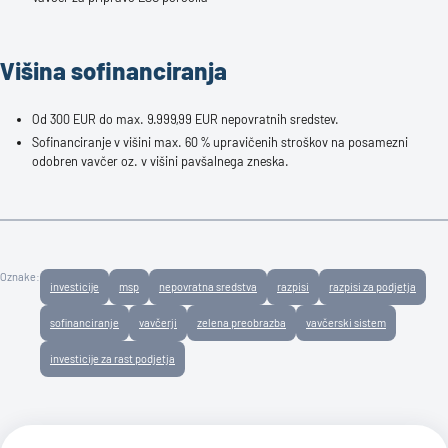
Višina sofinanciranja
Od 300 EUR do max. 9.999,99 EUR nepovratnih sredstev.
Sofinanciranje v višini max. 60 % upravičenih stroškov na posamezni
odobren vavčer oz. v višini pavšalnega zneska.
Oznake:
investicije
msp
nepovratna sredstva
razpisi
razpisi za podjetja
sofinanciranje
vavčerji
zelena preobrazba
vavčerski sistem
investicije za rast podjetja