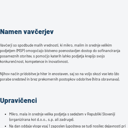
Namen vavčerjev
Vavčerji so spodbude malih vrednosti, ki mikro, malim in srednje velikim
podjetjem (MSP) omogočajo bistveno poenostavljen dostop do sofinanciranja
posameznih storitev, s pomočjo katerih lahko podjetja krepijo svojo
konkurenčnost, kompetence in inovativnost.
Njihov način pridobitve je hiter in enostaven, saj so na voljo skozi vse leto (do
porabe sredstev) in brez prekomernih postopkov odobritve (hitra obravnava).
Upravičenci
Mikro, mala in srednje velika podjetja s sedežem v Republiki Sloveniji
(organizirana kot d.o.o., s.p. ali zadruge).
Na dan oddaje vloge vsaj 1 zaposlen (upošteva se tudi nosilec dejavnosti pri