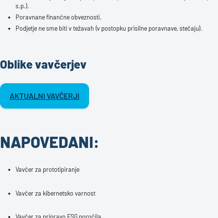
s.p.).
Poravnane finančne obveznosti.
Podjetje ne sme biti v težavah (v postopku prisilne poravnave, stečaju).
Oblike vavčerjev
AKTUALNI VAVČERJI
NAPOVEDANI:
Vavčer za prototipiranje
Vavčer za kibernetsko varnost
Vavčer za pripravo ESG poročila