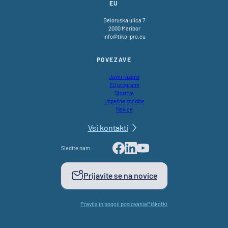
EU
Beloruska ulica 7
2000 Maribor
info@tiko-pro.eu
POVEZAVE
Javni razpisi
EU programi
Storitve
Uspešne zgodbe
Novice
Vsi kontakti
Sledite nam:
Facebook
LinkedIn
Youtube
Prijavite se na novice
Pravila in pogoji poslovanja
Piškotki