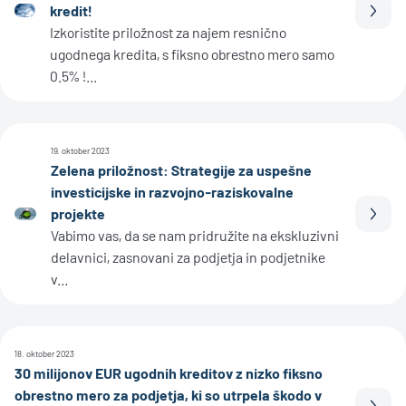
kredit!
Prebe
Izkoristite priložnost za najem resnično
ugodnega kredita, s fiksno obrestno mero samo
0.5% !...
19. oktober 2023
Zelena priložnost: Strategije za uspešne
investicijske in razvojno-raziskovalne
projekte
Prebe
Vabimo vas, da se nam pridružite na ekskluzivni
delavnici, zasnovani za podjetja in podjetnike
v...
18. oktober 2023
30 milijonov EUR ugodnih kreditov z nizko fiksno
obrestno mero za podjetja, ki so utrpela škodo v