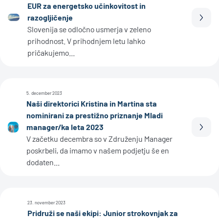
EUR za energetsko učinkovitost in
razogljičenje
Prebe
Slovenija se odločno usmerja v zeleno
prihodnost. V prihodnjem letu lahko
pričakujemo...
5. december 2023
Naši direktorici Kristina in Martina sta
nominirani za prestižno priznanje Mladi
manager/ka leta 2023
Prebe
V začetku decembra so v Združenju Manager
poskrbeli, da imamo v našem podjetju še en
dodaten...
23. november 2023
Pridruži se naši ekipi: Junior strokovnjak za