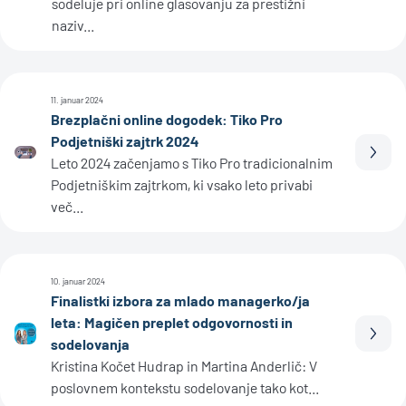
sodeluje pri online glasovanju za prestižni
naziv...
11. januar 2024
Brezplačni online dogodek: Tiko Pro
Podjetniški zajtrk 2024
Prebe
Leto 2024 začenjamo s Tiko Pro tradicionalnim
Podjetniškim zajtrkom, ki vsako leto privabi
več...
10. januar 2024
Finalistki izbora za mlado managerko/ja
leta: Magičen preplet odgovornosti in
Prebe
sodelovanja
Kristina Kočet Hudrap in Martina Anderlič: V
poslovnem kontekstu sodelovanje tako kot...