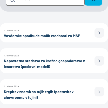
11. februar 2024
Prebe
Vavčerske spodbude malih vrednosti za MSP
11. februar 2024
Nepovratna sredstva za krožno gospodarstvo v
Prebe
lesarstvu (poslovni modeli)
11. februar 2024
Krepitev znamk na tujih trgih (postavitev
Prebe
showrooma v tujini)