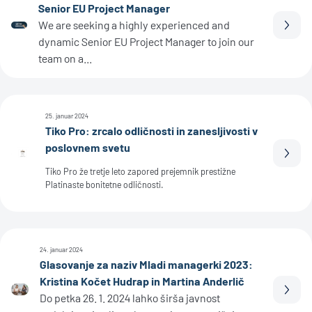
Senior EU Project Manager
We are seeking a highly experienced and
Prebe
dynamic Senior EU Project Manager to join our
team on a...
25. januar 2024
Tiko Pro: zrcalo odličnosti in zanesljivosti v
poslovnem svetu
Prebe
Tiko Pro že tretje leto zapored prejemnik prestižne
Platinaste bonitetne odličnosti.
24. januar 2024
Glasovanje za naziv Mladi managerki 2023:
Kristina Kočet Hudrap in Martina Anderlič
Prebe
Do petka 26. 1. 2024 lahko širša javnost