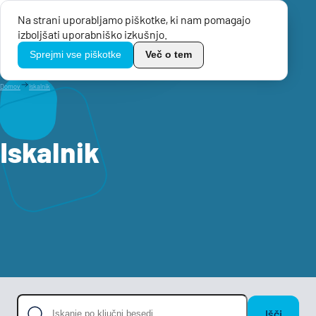
Na strani uporabljamo piškotke, ki nam pomagajo
Menu
izboljšati uporabniško izkušnjo.
TikoPro
Sprejmi vse piškotke
Več o tem
Domov
Iskalnik
Iskalnik
Išči