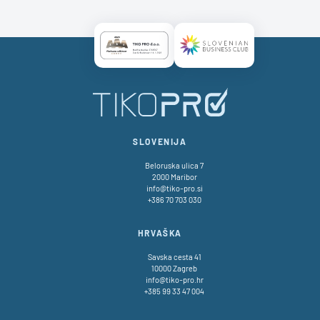
Certificate AAA Logo
Certificate SBC Logo
SLOVENIJA
Beloruska ulica 7
2000 Maribor
info@tiko-pro.si
+386 70 703 030
HRVAŠKA
Savska cesta 41
10000 Zagreb
info@tiko-pro.hr
+385 99 33 47 004