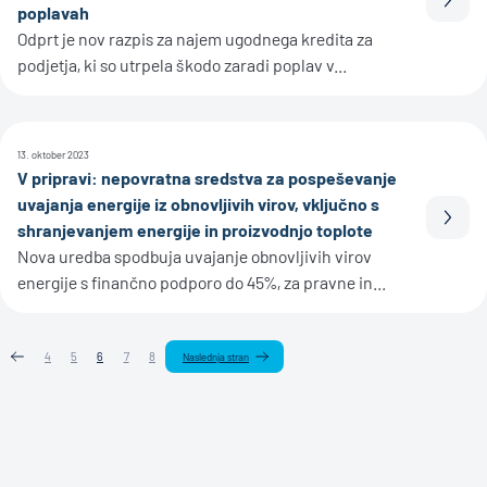
Prebe
poplavah
Odprt je nov razpis za najem ugodnega kredita za
podjetja, ki so utrpela škodo zaradi poplav v...
13. oktober 2023
V pripravi: nepovratna sredstva za pospeševanje
uvajanja energije iz obnovljivih virov, vključno s
Prebe
shranjevanjem energije in proizvodnjo toplote
Nova uredba spodbuja uvajanje obnovljivih virov
energije s finančno podporo do 45%, za pravne in...
4
5
6
7
8
Naslednja stran