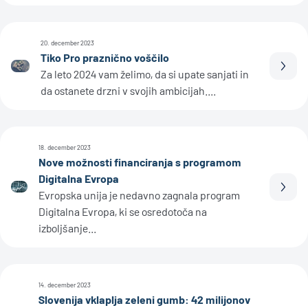
20. december 2023
Tiko Pro praznično voščilo
Prebe
Za leto 2024 vam želimo, da si upate sanjati in
da ostanete drzni v svojih ambicijah....
18. december 2023
Nove možnosti financiranja s programom
Digitalna Evropa
Prebe
Evropska unija je nedavno zagnala program
Digitalna Evropa, ki se osredotoča na
izboljšanje...
14. december 2023
Slovenija vklaplja zeleni gumb: 42 milijonov