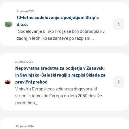
4. februar 2024
10-letno sodelovanje s podjetjem Strip's
d.o.o.
Prebe
"Sodelovanje s Tiko Pro je še bolj dobrodošlo v
zadnjih letih, ko se zahteve po razpisni...
29. januar 2024
Nepovratna sredstva za podjetja v Zasavski
in Savinjsko-Šaleški regiji z razpisi Sklada za
pravični prehod
Prebe
V okviru Evropskega zelenega dogovora, ki
stremi k temu, da Evropa do leta 2050 doseže
podnebno...
26. januar 2024