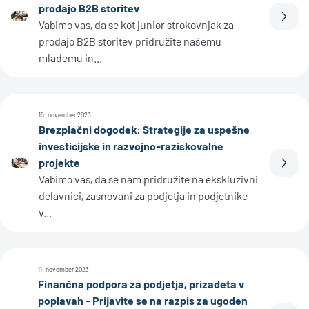
prodajo B2B storitev
Prebe
Vabimo vas, da se kot junior strokovnjak za
prodajo B2B storitev pridružite našemu
mlademu in...
15. november 2023
Brezplačni dogodek: Strategije za uspešne
investicijske in razvojno-raziskovalne
projekte
Prebe
Vabimo vas, da se nam pridružite na ekskluzivni
delavnici, zasnovani za podjetja in podjetnike
v...
11. november 2023
Finančna podpora za podjetja, prizadeta v
poplavah - Prijavite se na razpis za ugoden