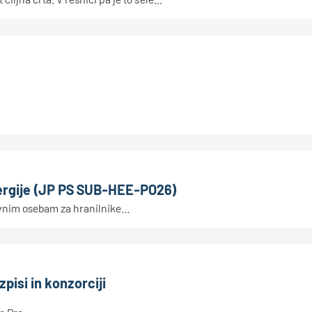
nergije (JP PS SUB-HEE-PO26)
nim osebam za hranilnike...
zpisi in konzorciji