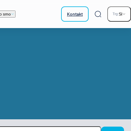
Kontakt
o smo
Sl
Trg:
Iskalnik