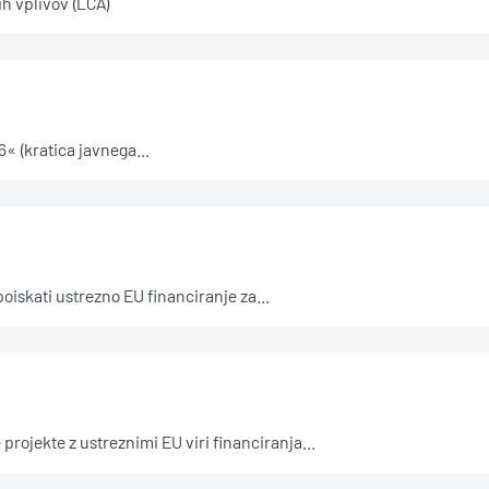
h vplivov (LCA)
 (kratica javnega...
kati ustrezno EU financiranje za...
ojekte z ustreznimi EU viri financiranja...