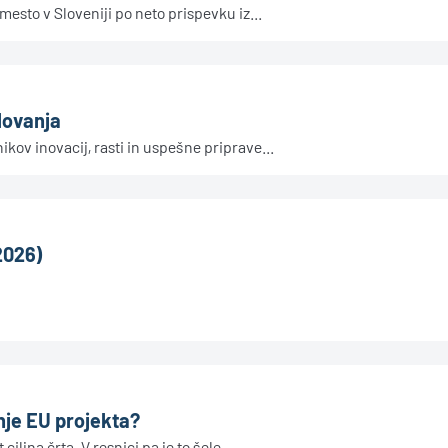
esto v Sloveniji po neto prispevku iz...
lovanja
ov inovacij, rasti in uspešne priprave...
2026)
nje EU projekta?
ljna črta. V resnici pa je to šele...