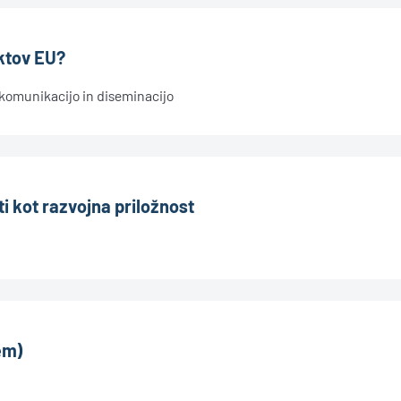
ktov EU?
 komunikacijo in diseminacijo
i kot razvojna priložnost
zem)