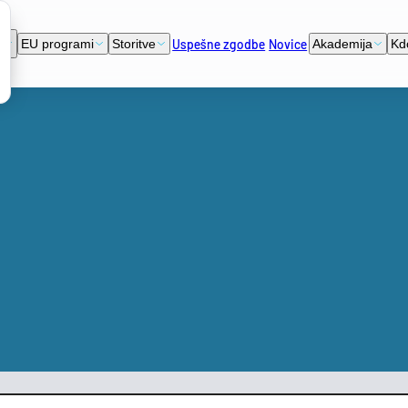
Uspešne zgodbe
Novice
i
EU programi
Storitve
Akademija
Kd