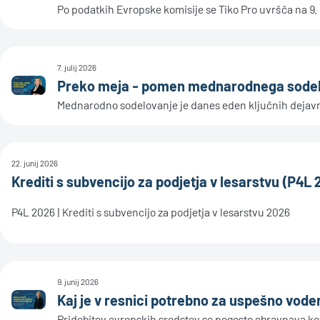
Po podatkih Evropske komisije se Tiko Pro uvršča na 9. m
7. julij 2026
Preko meja - pomen mednarodnega sode
Mednarodno sodelovanje je danes eden ključnih dejavnik
22. junij 2026
Krediti s subvencijo za podjetja v lesarstvu (P4L 
P4L 2026 | Krediti s subvencijo za podjetja v lesarstvu 2026
9. junij 2026
Kaj je v resnici potrebno za uspešno vode
Pridobitev evropskih sredstev se pogosto obravnava kot ci