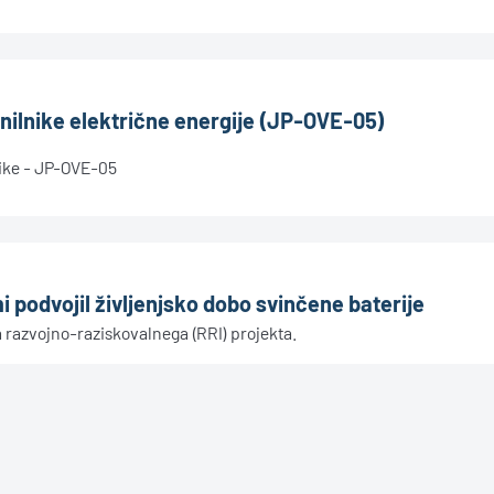
nilnike električne energije (JP-OVE-05)
nike - JP-OVE-05
 podvojil življenjsko dobo svinčene baterije
razvojno-raziskovalnega (RRI) projekta.