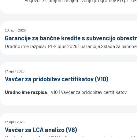
Pogovor z Matejem Tisajem, vodjo programov EU pri Tik
20. april 2026
Garancije za bančne kredite s subvencijo obrest
Uradno ime razpisa: P1-2 plus 2026 | Garancije Sklada za bančne 
17. april 2026
Vavčer za pridobitev certifikatov (V10)
Uradno ime razpisa:
V10 | Vavčer za pridobitev certifikatov
17. april 2026
Vavčer za LCA analizo (V8)