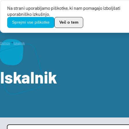
Na strani uporabljamo piškotke, ki nam pomagajo izboljšati
uporabniško izkušnjo.
Javni razpis
TikoPro
Sprejmi vse piškotke
Več o tem
Domov
Iskalnik
Iskalnik