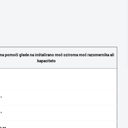
šina pomoči glede na inštalirano moč oziroma moč razsmernika ali
kapaciteto
*
*