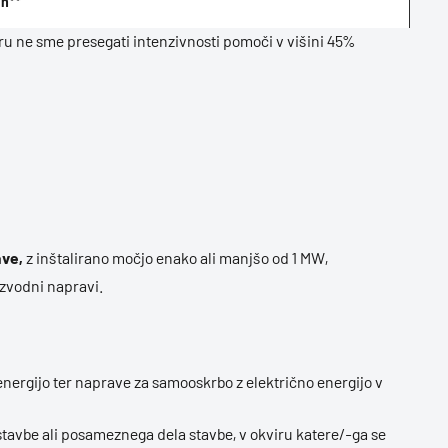
h**
ne sme presegati intenzivnosti pomoči v višini 45%
ave,
z inštalirano močjo enako ali manjšo od 1 MW,
oizvodni napravi.
nergijo ter naprave za samooskrbo z električno energijo v
stavbe ali posameznega dela stavbe, v okviru katere/-ga se