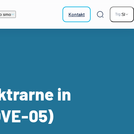
Kontakt
o smo
Sl
Trg:
Iskalnik
ktrarne in
-OVE-05)