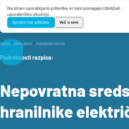
Na strani uporabljamo piškotke, ki nam pomagajo izboljšati
uporabniško izkušnjo.
Javni razpis
TikoPro
Sprejmi vse piškotke
Več o tem
Domov
Javni razpisi
Podrobnosti razpisa
Podrobnosti razpisa
:
Nepovratna sreds
hranilnike elektr