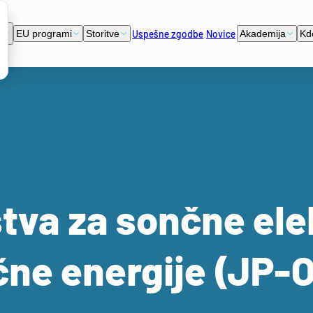
Uspešne zgodbe
Novice
i
EU programi
Storitve
Akademija
Kd
tva za sončne ele
ične energije (JP