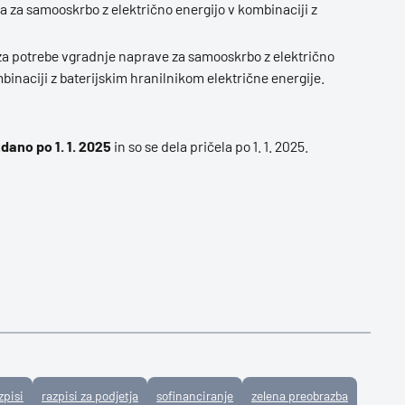
a za samooskrbo z električno energijo v kombinaciji z
l za potrebe vgradnje naprave za samooskrbo z električno
binaciji z baterijskim hranilnikom električne energije.
zdano po 1. 1. 2025
in so se dela pričela po 1. 1. 2025.
zpisi
razpisi za podjetja
sofinanciranje
zelena preobrazba