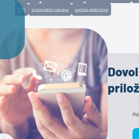
OVE
proizvodne naprave
sončne elektrarne
Dovol
prilo
Piš