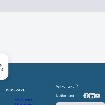
SBC Logo
Vsi kontakti
POVEZAVE
Sledite nam:
Javni razpisi
Facebook
LinkedIn
Youtu
EU programi