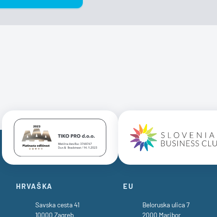
Certificate AAA Logo
Certificate 
HRVAŠKA
EU
Savska cesta 41
Beloruska ulica 7
10000 Zagreb
2000 Maribor