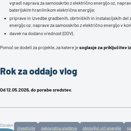
vgradi naprava za samooskrbo z električno energijo oz. naprav
baterijskim hranilnikom električne energije;
priprave in izvedbe gradbenih, obrtniških in instalacijskih de
energijo oz. naprave za samooskrbo z električno energijo v kom
davek na dodano vrednost (DDV).
Pomoč se dodeli za projekte, za katere je
soglasje za priključitev i
Rok za oddajo vlog
Od 12.05.2026, do porabe sredstev.
Oznake:
investicije
nepovratna sredstva
obnovljivi viri energije
ra