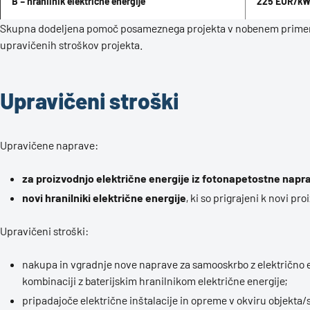
B – hranilnik električne energije
225 EUR/kW
Skupna dodeljena pomoč posameznega projekta v nobenem primeru 
upravičenih stroškov projekta.
Upravičeni stroški
Upravičene naprave:
za proizvodnjo električne energije iz fotonapetostne napr
novi hranilniki električne energije
, ki so prigrajeni k novi pr
Upravičeni stroški:
nakupa in vgradnje nove naprave za samooskrbo z električno e
kombinaciji z baterijskim hranilnikom električne energije;
pripadajoče električne inštalacije in opreme v okviru objekta/