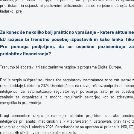
prioritetami in dejanskimi poslovnimi priložnostmi danes verjetno močnejša kot
kadarkoli prej.
Za konec še nekoliko bolj praktično vprašanje - katere aktualne
EU razpise bi trenutno posebej izpostavili in kako lahko Tiko
Pro pomaga podjetjem, da se uspešno pozicionirajo za
pridobitev financiranja?
Trenutno bi izpostavil tri zelo zanimive razpise iz programa Digital Europe.
Prvi je razpis
z
»Digital solutions for regulatory compliance through data«
rokom oddaje 1. oktobra 2026. Osredotoča se na razvoj rešitev, podprtih z umetno
inteligenco, za avtomatizacijo regulatornega poročanja, zato je še posebej
zanimiv za organizacije iz močno reguliranih sektorjev, kot so zdravstvo,
energetika in proizvodnja.
Drugi pomemben razpis je namenjen pilotnim projektom uporabe umetne
inteligence pri analizi medicinskih slik v zdravstvenih ustanovah, prav tako z
rokom za oddajo 1. oktobra 2026. Osredotoča se na uporabo AI pri analizi MRI, CT,
rentgenskih slik itd. v realnem kliničnem okolju.