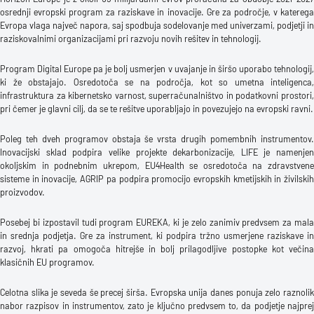
osrednji evropski program za raziskave in inovacije. Gre za področje, v katerega
Evropa vlaga največ napora, saj spodbuja sodelovanje med univerzami, podjetji in
raziskovalnimi organizacijami pri razvoju novih rešitev in tehnologij.
Program Digital Europe pa je bolj usmerjen v uvajanje in širšo uporabo tehnologij,
ki že obstajajo. Osredotoča se na področja, kot so umetna inteligenca,
infrastruktura za kibernetsko varnost, superračunalništvo in podatkovni prostori,
pri čemer je glavni cilj, da se te rešitve uporabljajo in povezujejo na evropski ravni.
Poleg teh dveh programov obstaja še vrsta drugih pomembnih instrumentov.
Inovacijski sklad podpira velike projekte dekarbonizacije, LIFE je namenjen
okoljskim in podnebnim ukrepom, EU4Health se osredotoča na zdravstvene
sisteme in inovacije, AGRIP pa podpira promocijo evropskih kmetijskih in živilskih
proizvodov.
Posebej bi izpostavil tudi program EUREKA, ki je zelo zanimiv predvsem za mala
in srednja podjetja. Gre za instrument, ki podpira tržno usmerjene raziskave in
razvoj, hkrati pa omogoča hitrejše in bolj prilagodljive postopke kot večina
klasičnih EU programov.
Celotna slika je seveda še precej širša. Evropska unija danes ponuja zelo raznolik
nabor razpisov in instrumentov, zato je ključno predvsem to, da podjetje najprej