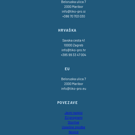
Beloruska ulica 7
2000 Maribor
info@tiko-pro.si
+386 70 703 030
HRVAŠKA
Savska cesta 41
10000 Zagreb
info@tiko-pro.hr
+385 99 33 47 004
EU
Beloruska ulica 7
2000 Maribor
info@tiko-pro.eu
POVEZAVE
Javni razpisi
EU programi
Storitve
Uspešne zgodbe
Novice