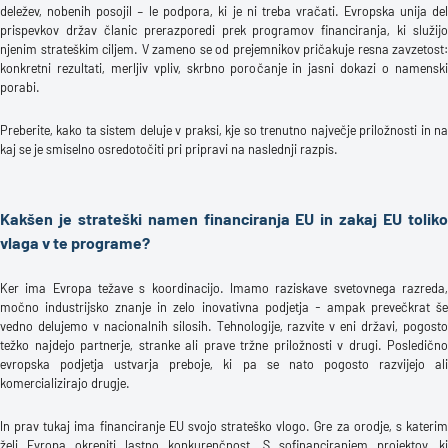
deležev, nobenih posojil – le podpora, ki je ni treba vračati. Evropska unija del
prispevkov držav članic prerazporedi prek programov financiranja, ki služijo
njenim strateškim ciljem. V zameno se od prejemnikov pričakuje resna zavzetost:
konkretni rezultati, merljiv vpliv, skrbno poročanje in jasni dokazi o namenski
porabi.
Preberite, kako ta sistem deluje v praksi, kje so trenutno največje priložnosti in na
kaj se je smiselno osredotočiti pri pripravi na naslednji razpis.
Kakšen je strateški namen financiranja EU in zakaj EU toliko
vlaga v te programe?
Ker ima Evropa težave s koordinacijo. Imamo raziskave svetovnega razreda,
močno industrijsko znanje in zelo inovativna podjetja - ampak prevečkrat še
vedno delujemo v nacionalnih silosih. Tehnologije, razvite v eni državi, pogosto
težko najdejo partnerje, stranke ali prave tržne priložnosti v drugi. Posledično
evropska podjetja ustvarja preboje, ki pa se nato pogosto razvijejo ali
komercializirajo drugje.
In prav tukaj ima financiranje EU svojo strateško vlogo. Gre za orodje, s katerim
želi Evropa okrepiti lastno konkurenčnost. S sofinanciranjem projektov, ki