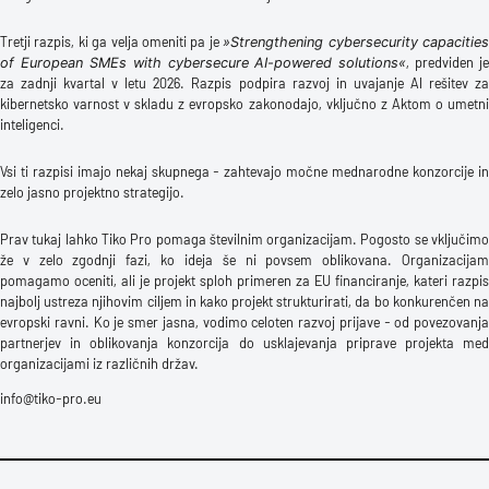
Tretji razpis, ki ga velja omeniti pa je
»Strengthening cybersecurity capacitie
, predviden je
of European SMEs with cybersecure AI-powered solutions«
za zadnji kvartal v letu 2026. Razpis podpira razvoj in uvajanje AI rešitev za
kibernetsko varnost v skladu z evropsko zakonodajo, vključno z Aktom o umetni
inteligenci.
Vsi ti razpisi imajo nekaj skupnega - zahtevajo močne mednarodne konzorcije in
zelo jasno projektno strategijo.
Prav tukaj lahko Tiko Pro pomaga številnim organizacijam. Pogosto se vključimo
že v zelo zgodnji fazi, ko ideja še ni povsem oblikovana. Organizacijam
pomagamo oceniti, ali je projekt sploh primeren za EU financiranje, kateri razpis
najbolj ustreza njihovim ciljem in kako projekt strukturirati, da bo konkurenčen na
evropski ravni. Ko je smer jasna, vodimo celoten razvoj prijave - od povezovanja
partnerjev in oblikovanja konzorcija do usklajevanja priprave projekta med
organizacijami iz različnih držav.
info@tiko-pro.eu