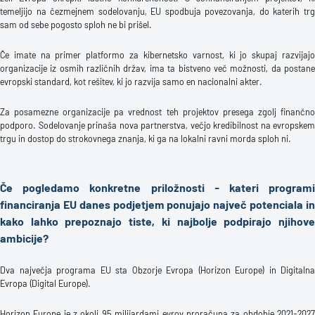
temeljijo na čezmejnem sodelovanju, EU spodbuja povezovanja, do katerih trg
sam od sebe pogosto sploh ne bi prišel.
Če imate na primer platformo za kibernetsko varnost, ki jo skupaj razvijajo
organizacije iz osmih različnih držav, ima ta bistveno več možnosti, da postane
evropski standard, kot rešitev, ki jo razvija samo en nacionalni akter.
Za posamezne organizacije pa vrednost teh projektov presega zgolj finančno
podporo. Sodelovanje prinaša nova partnerstva, večjo kredibilnost na evropskem
trgu in dostop do strokovnega znanja, ki ga na lokalni ravni morda sploh ni.
Če pogledamo konkretne priložnosti - kateri programi
financiranja EU danes podjetjem ponujajo največ potenciala in
kako lahko prepoznajo tiste, ki najbolje podpirajo njihove
ambicije?
Dva največja programa EU sta Obzorje Evropa (Horizon Europe) in Digitalna
Evropa (Digital Europe).
Horizon Europe je z okoli 95 milijardami evrov proračuna za obdobje 2021-2027