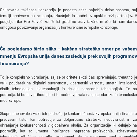
Oblikovanje takšnega konzorcija je pogosto eden najtežjih delov procesa, saj
temelji predvsem na zaupanju, izkušnjah in močni evropski mreži partnerjev. V
podjetju Tiko Pro že več kot 15 let gradimo prav takšno mrežo, ki nam danes
omogoča povezovanje organizacij v konkurenčne evropske konzorcije.
Če pogledamo širšo sliko - kakšno strateško smer po vašem
mnenju Evropska unija danes zasleduje prek svojih programov
financiranja?
To je kompleksno vprašanje, saj se prioritete skozi čas spreminjajo, trenutno je
velik poudarek na digitalni suverenosti, kibernetski varnosti, umetni inteligenci,
čistih tehnologijah, biotehnologiji in drugih naprednih tehnologijah. To so
področja, ki bodo v prihodnjih letih močno vplivala na gospodarsko in tehnološko
moč Evrope.
Skupni imenovalec vseh teh področij je konkurenčnost. Evropska unija financira
predvsem tisto, kar potrebuje za dolgoročno strateško neodvisnost in za
ohranjanje konkurenčnosti v globalnem okolju. Za organizacije, ki delujejo na
področjih, kot so umetna inteligenca, napredna proizvodnja, zdravstvene
tehnologije ali čista energija, to pomeni, da je povezava med evropskimi