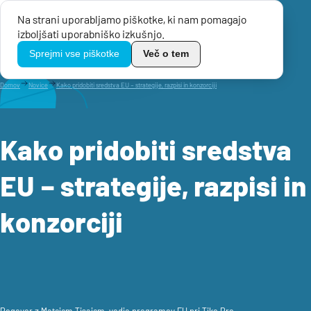
Na strani uporabljamo piškotke, ki nam pomagajo
Menu
izboljšati uporabniško izkušnjo.
TikoPro
Sprejmi vse piškotke
Več o tem
Domov
Novice
Kako pridobiti sredstva EU – strategije, razpisi in konzorciji
Kako pridobiti sredstva
EU – strategije, razpisi in
konzorciji