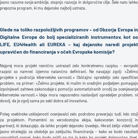
jasno razume svoje ambicije, stopnjo razvoja in dolgoročne cilje. Šele nato lahko
prepozna program, ki mu dejansko najbolj ustreza.
Glede na toliko razpoložljivih programov – od Obzorja Evropa in
Digitalne Evrope do bolj specializiranih instrumentov, kot so
LIFE, EU4Health ali EUREKA – kaj dejansko naredi projekt
upravičen do financiranja v očeh Evropske komisije?
Najprej mora projekt resnično ustrezati zelo konkretnemu razpisu - evropski
razpisi so namreč izjemno natančno definirani. Ne navajajo zgolj: »Želimo
projekte s področja kibernetske varnosti.« Običajno opredelijo zelo specifičen
problem, na primer: »Želimo projekte, ki malim in srednjim podjetjem pomagajo
izpolnjevati zahteve zakonodaje s pomočjo avtomatiziranih orodij za ocenjevanje
kibernetske varnosti.« Ideja mora neposredno naslavljati opredeljen problem, ni
dovolj, da je zgolj sama po sebi dobra ali inovativna.
Poleg vsebinske usklajenosti ocenjevalci zelo podrobno preverjajo tudi, kdo stoji
za projektom. Pomembni so verodostojna ekipa, kakovosten konzorcij in
partnerji, ki dokazujejo, da lahko projekt dejansko izvedejo. Hkrati želijo videti tudi
jasno strategijo za obdobje po zaključku financiranja - kako se bodo rezultati
uporabljali naprej, kako bodo prišli na trg in kako bo projekt dolgoročno živel.