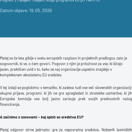
Pogovor z Matejem Tisajem, vodjo programov EU pri Tiko Pro.
Datum objave: 19. 05. 2026
Matej se že leta giblje v svetu evropskih razpisov in projektnih predlogov, zato je
sogovornik, ki ve, o čem govori. Pogovor z njim je priložnost za vse, ki iščejo
jasen, praktičen uvid v to, kako se naj organizacije uspešno znajdejo v
kompleksnem ekosistemu EU sredstev.
V tej izdaji se poglobimo v tematiko, ki zadeva tudi vse več slovenskih organizacij:
skupne prijave, programi, ki jih ne gre spregledati in strateške usmeritve, ki jih
Evropska komisija vse bolj jasno zarisuje prek svojih prednostnih nalog
financiranja.
A začnimo z osnovami – kaj sploh so sredstva EU?
Matej odgovor strne jedrnato: gre za nepovratna sredstva. Nobenih lastniških