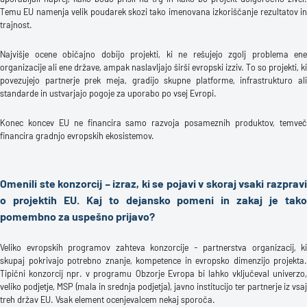
Temu EU namenja velik poudarek skozi tako imenovana izkoriščanje rezultatov in
trajnost.
Najvišje ocene običajno dobijo projekti, ki ne rešujejo zgolj problema ene
organizacije ali ene države, ampak naslavljajo širši evropski izziv. To so projekti, ki
povezujejo partnerje prek meja, gradijo skupne platforme, infrastrukturo ali
standarde in ustvarjajo pogoje za uporabo po vsej Evropi.
Konec koncev EU ne financira samo razvoja posameznih produktov, temveč
financira gradnjo evropskih ekosistemov.
Omenili ste konzorcij – izraz, ki se pojavi v skoraj vsaki razpravi
o projektih EU. Kaj to dejansko pomeni in zakaj je tako
pomembno za uspešno prijavo?
Veliko evropskih programov zahteva konzorcije - partnerstva organizacij, ki
skupaj pokrivajo potrebno znanje, kompetence in evropsko dimenzijo projekta.
Tipični konzorcij npr. v programu Obzorje Evropa bi lahko vključeval univerzo,
veliko podjetje, MSP (mala in srednja podjetja), javno institucijo ter partnerje iz vsaj
treh držav EU. Vsak element ocenjevalcem nekaj sporoča.