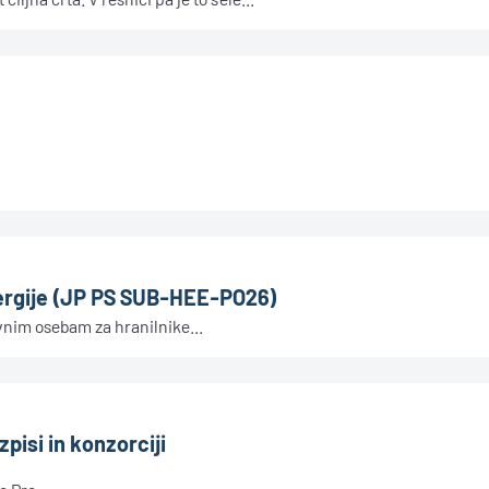
nergije (JP PS SUB-HEE-PO26)
nim osebam za hranilnike...
zpisi in konzorciji