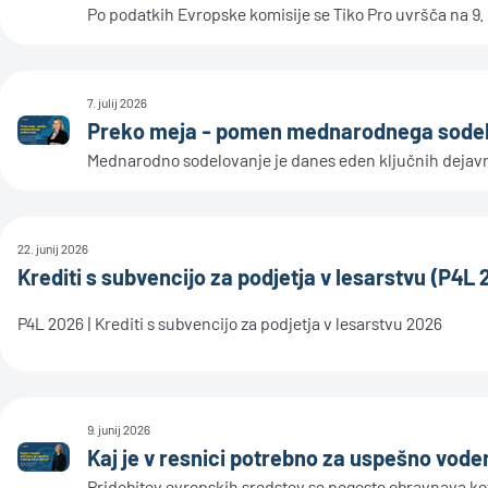
Po podatkih Evropske komisije se Tiko Pro uvršča na 9. m
7. julij 2026
Preko meja - pomen mednarodnega sode
Mednarodno sodelovanje je danes eden ključnih dejavnik
22. junij 2026
Krediti s subvencijo za podjetja v lesarstvu (P4L 
P4L 2026 | Krediti s subvencijo za podjetja v lesarstvu 2026
9. junij 2026
Kaj je v resnici potrebno za uspešno vode
Pridobitev evropskih sredstev se pogosto obravnava kot ci