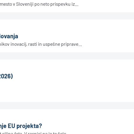
esto v Sloveniji po neto prispevku iz...
lovanja
ov inovacij, rasti in uspešne priprave...
2026)
nje EU projekta?
ljna črta. V resnici pa je to šele...