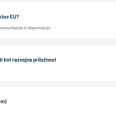
ktov EU?
 komunikacijo in diseminacijo
i kot razvojna priložnost
zem)