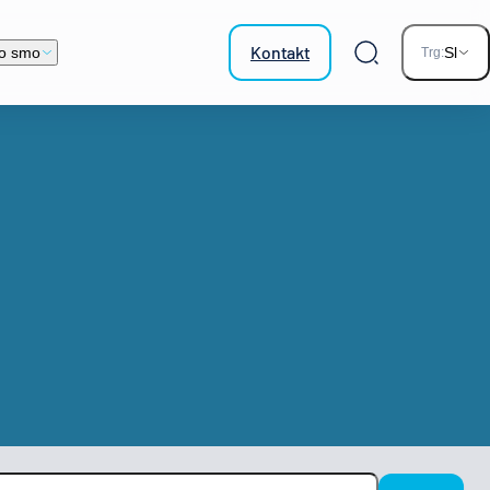
Kontakt
o smo
Sl
Trg:
Iskalnik