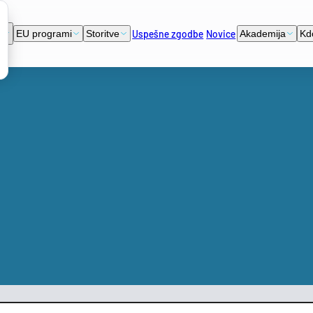
Uspešne zgodbe
Novice
i
EU programi
Storitve
Akademija
Kd