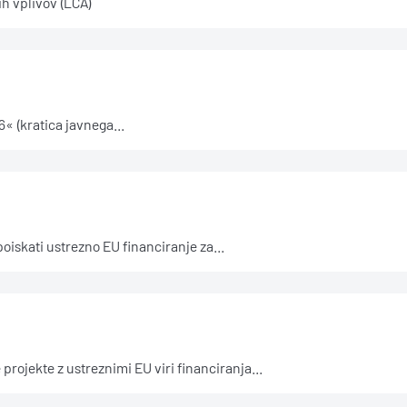
h vplivov (LCA)
 (kratica javnega...
kati ustrezno EU financiranje za...
ojekte z ustreznimi EU viri financiranja...