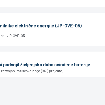
nilnike električne energije (JP-OVE-05)
nike - JP-OVE-05
 podvojil življenjsko dobo svinčene baterije
razvojno-raziskovalnega (RRI) projekta.