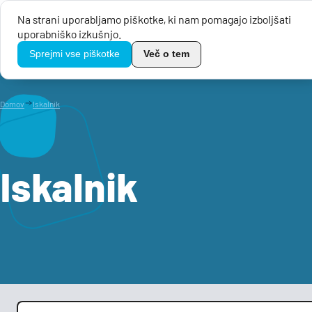
Na strani uporabljamo piškotke, ki nam pomagajo izboljšati
uporabniško izkušnjo.
Javni razpis
TikoPro
Sprejmi vse piškotke
Več o tem
Domov
Iskalnik
Iskalnik