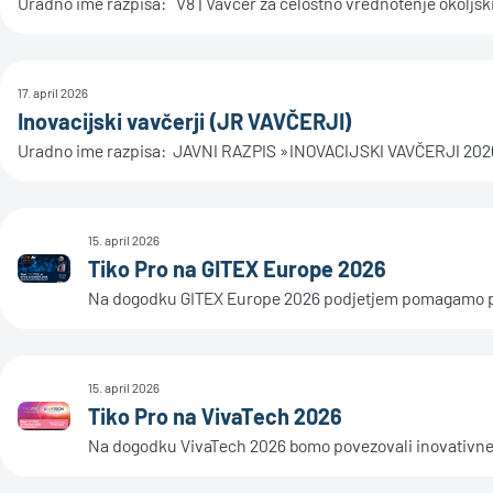
Uradno ime razpisa: V8 | Vavčer za celostno vrednotenje okoljski
17. april 2026
Inovacijski vavčerji (JR VAVČERJI)
Uradno ime razpisa: JAVNI RAZPIS »INOVACIJSKI VAVČERJI 2026«
15. april 2026
Tiko Pro na GITEX Europe 2026
Na dogodku GITEX Europe 2026 podjetjem pomagamo pois
15. april 2026
Tiko Pro na VivaTech 2026
Na dogodku VivaTech 2026 bomo povezovali inovativne pr