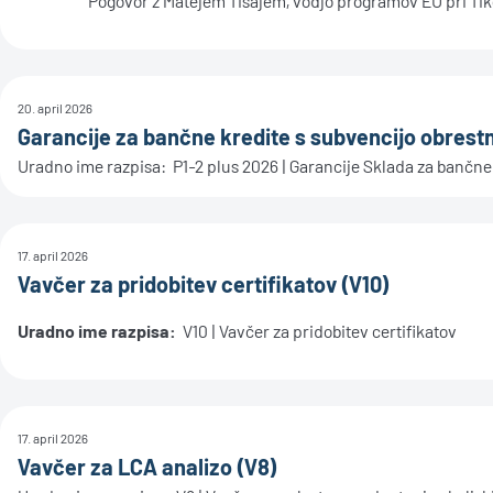
Pogovor z Matejem Tisajem, vodjo programov EU pri Tik
20. april 2026
Garancije za bančne kredite s subvencijo obrest
Uradno ime razpisa: P1-2 plus 2026 | Garancije Sklada za bančne 
17. april 2026
Vavčer za pridobitev certifikatov (V10)
Uradno ime razpisa:
V10 | Vavčer za pridobitev certifikatov
17. april 2026
Vavčer za LCA analizo (V8)