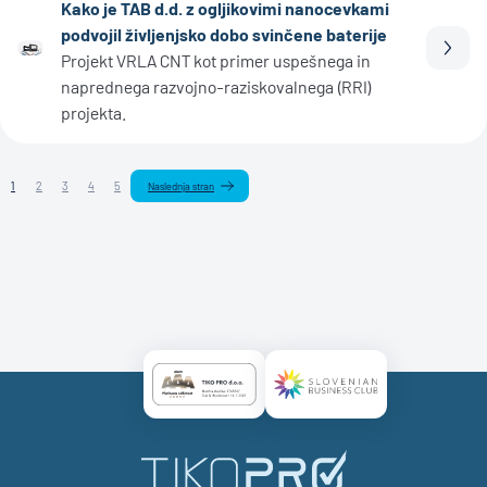
Kako je TAB d.d. z ogljikovimi nanocevkami
podvojil življenjsko dobo svinčene baterije
Prebe
Projekt VRLA CNT kot primer uspešnega in
naprednega razvojno-raziskovalnega (RRI)
projekta.
1
2
3
4
5
Naslednja stran
Certificate AAA Logo
Certificate SBC Logo