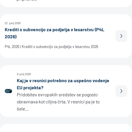
22. junij 2026
Krediti s subvencijo za podjetja v lesarstvu (P4L
2026)
Prebe
P4L 2026 | Krediti s subvencijo za podjetja v lesarstvu 2026
9. junij 2026
Kaj je v resnici potrebno za uspešno vodenje
EU projekta?
Prebe
Pridobitev evropskih sredstev se pogosto
obravnava kot ciljna črta. V resnici pa je to
šele...