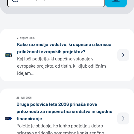
2. avgust 2026
Kako razmišlja vodstvo, ki uspešno izkorišča
priložnosti evropskih projektov?
Prebe
Kaj loči podjetja, ki uspešno vstopajo v
evropske projekte, od tistih, ki kljub odličnim
idejam...
28. julij 2026
Druga polovica leta 2026 prinaša nove
priložnosti za nepovratna sredstva in ugodno
financiranje
Prebe
Poletje je obdobje, ko lahko podjetja z dobro
pripravo pridobijo pomembno konkurenčno