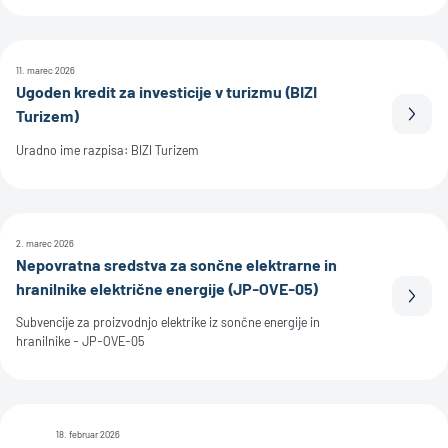
11. marec 2026
Ugoden kredit za investicije v turizmu (BIZI
Turizem)
Prebe
Uradno ime razpisa: BIZI Turizem
2. marec 2026
Nepovratna sredstva za sončne elektrarne in
hranilnike električne energije (JP-OVE-05)
Prebe
Subvencije za proizvodnjo elektrike iz sončne energije in
hranilnike - JP-OVE-05
18. februar 2026