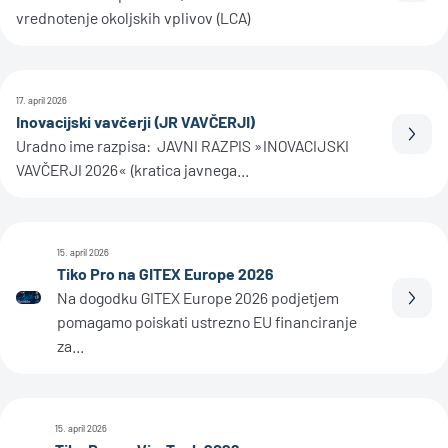
vrednotenje okoljskih vplivov (LCA)
17. april 2026
Inovacijski vavčerji (JR VAVČERJI)
Prebe
Uradno ime razpisa: JAVNI RAZPIS »INOVACIJSKI
VAVČERJI 2026« (kratica javnega...
15. april 2026
Tiko Pro na GITEX Europe 2026
Na dogodku GITEX Europe 2026 podjetjem
Prebe
pomagamo poiskati ustrezno EU financiranje
za...
15. april 2026