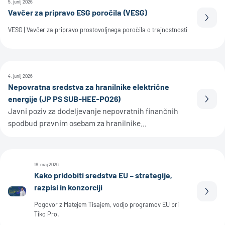
5. junij 2026
Vavčer za pripravo ESG poročila (VESG)
Prebe
VESG | Vavčer za pripravo prostovoljnega poročila o trajnostnosti
4. junij 2026
Nepovratna sredstva za hranilnike električne
energije (JP PS SUB-HEE-PO26)
Prebe
Javni poziv za dodeljevanje nepovratnih finančnih
spodbud pravnim osebam za hranilnike...
19. maj 2026
Kako pridobiti sredstva EU – strategije,
razpisi in konzorciji
Prebe
Pogovor z Matejem Tisajem, vodjo programov EU pri
Tiko Pro.