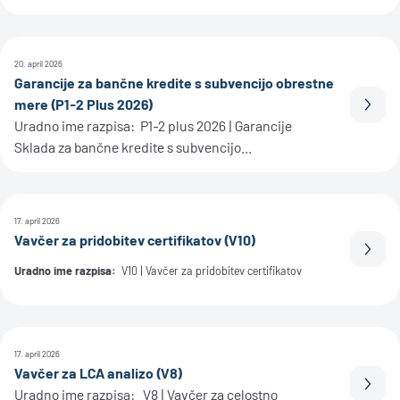
20. april 2026
Garancije za bančne kredite s subvencijo obrestne
mere (P1-2 Plus 2026)
Prebe
Uradno ime razpisa: P1-2 plus 2026 | Garancije
Sklada za bančne kredite s subvencijo...
17. april 2026
Vavčer za pridobitev certifikatov (V10)
Prebe
Uradno ime razpisa:
V10 | Vavčer za pridobitev certifikatov
17. april 2026
Vavčer za LCA analizo (V8)
Prebe
Uradno ime razpisa: V8 | Vavčer za celostno