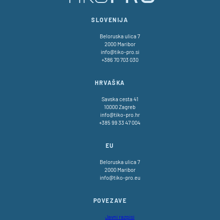
SLOVENIJA
Beloruska ulica 7
2000 Maribor
info@tiko-pro.si
+386 70 703 030
HRVAŠKA
Savska cesta 41
10000 Zagreb
info@tiko-pro.hr
+385 99 33 47 004
EU
Beloruska ulica 7
2000 Maribor
info@tiko-pro.eu
POVEZAVE
Javni razpisi