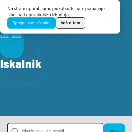
Na strani uporabljamo piškotke, ki nam pomagajo
Menu
izboljšati uporabniško izkušnjo.
TikoPro
Sprejmi vse piškotke
Več o tem
Domov
Iskalnik
Iskalnik
Išči