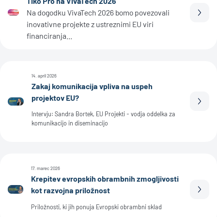
Tiko Pro na VivaTech 2026
Na dogodku VivaTech 2026 bomo povezovali
Prebe
inovativne projekte z ustreznimi EU viri
financiranja...
14. april 2026
Zakaj komunikacija vpliva na uspeh
projektov EU?
Prebe
Intervju: Sandra Bortek, EU Projekti - vodja oddelka za
komunikacijo in diseminacijo
17. marec 2026
Krepitev evropskih obrambnih zmogljivosti
kot razvojna priložnost
Prebe
Priložnosti, ki jih ponuja Evropski obrambni sklad