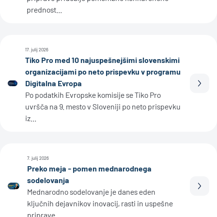
prednost...
17. julij 2026
Tiko Pro med 10 najuspešnejšimi slovenskimi
organizacijami po neto prispevku v programu
Digitalna Evropa
Prebe
Po podatkih Evropske komisije se Tiko Pro
uvršča na 9. mesto v Sloveniji po neto prispevku
iz...
7. julij 2026
Preko meja - pomen mednarodnega
sodelovanja
Prebe
Mednarodno sodelovanje je danes eden
ključnih dejavnikov inovacij, rasti in uspešne
priprave...