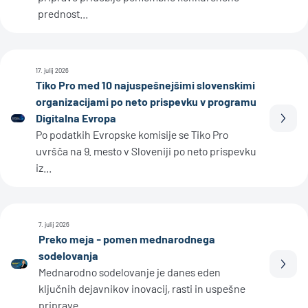
prednost...
17. julij 2026
Tiko Pro med 10 najuspešnejšimi slovenskimi
organizacijami po neto prispevku v programu
Digitalna Evropa
Prebe
Po podatkih Evropske komisije se Tiko Pro
uvršča na 9. mesto v Sloveniji po neto prispevku
iz...
7. julij 2026
Preko meja - pomen mednarodnega
sodelovanja
Prebe
Mednarodno sodelovanje je danes eden
ključnih dejavnikov inovacij, rasti in uspešne
priprave...