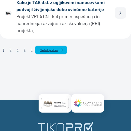
Kako je TAB d.d. z ogljikovimi nanocevkami
podvojil življenjsko dobo svinčene baterije
Prebe
Projekt VRLA CNT kot primer uspešnega in
naprednega razvojno-raziskovalnega (RRI)
projekta.
1
2
3
4
5
Naslednja stran
Certificate AAA Logo
Certificate SBC Logo