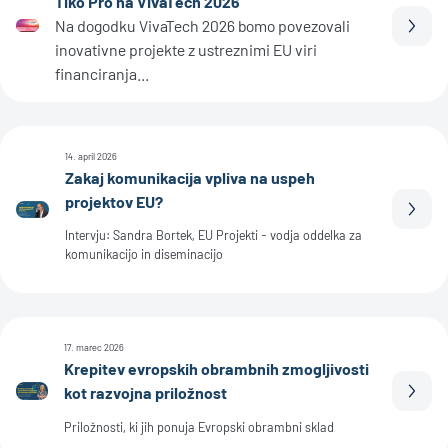
Tiko Pro na VivaTech 2026
Na dogodku VivaTech 2026 bomo povezovali
Prebe
inovativne projekte z ustreznimi EU viri
financiranja...
14. april 2026
Zakaj komunikacija vpliva na uspeh
projektov EU?
Prebe
Intervju: Sandra Bortek, EU Projekti - vodja oddelka za
komunikacijo in diseminacijo
17. marec 2026
Krepitev evropskih obrambnih zmogljivosti
kot razvojna priložnost
Prebe
Priložnosti, ki jih ponuja Evropski obrambni sklad