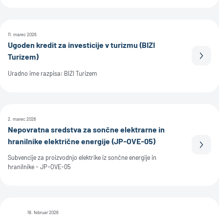
11. marec 2026
Ugoden kredit za investicije v turizmu (BIZI
Turizem)
Prebe
Uradno ime razpisa: BIZI Turizem
2. marec 2026
Nepovratna sredstva za sončne elektrarne in
hranilnike električne energije (JP-OVE-05)
Prebe
Subvencije za proizvodnjo elektrike iz sončne energije in
hranilnike - JP-OVE-05
18. februar 2026