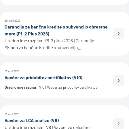
20. april 2026
Garancije za bančne kredite s subvencijo obrestne
mere (P1-2 Plus 2026)
Prebe
Uradno ime razpisa: P1-2 plus 2026 | Garancije
Sklada za bančne kredite s subvencijo...
17. april 2026
Vavčer za pridobitev certifikatov (V10)
Prebe
Uradno ime razpisa:
V10 | Vavčer za pridobitev certifikatov
17. april 2026
Vavčer za LCA analizo (V8)
Prebe
Uradno ime razpisa: V8 | Vavčer za celostno