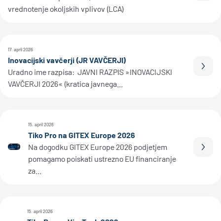
vrednotenje okoljskih vplivov (LCA)
17. april 2026
Inovacijski vavčerji (JR VAVČERJI)
Prebe
Uradno ime razpisa: JAVNI RAZPIS »INOVACIJSKI
VAVČERJI 2026« (kratica javnega...
15. april 2026
Tiko Pro na GITEX Europe 2026
Na dogodku GITEX Europe 2026 podjetjem
Prebe
pomagamo poiskati ustrezno EU financiranje
za...
15. april 2026