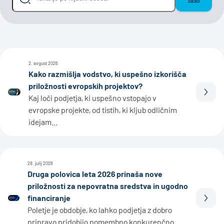
2. avgust 2026
Kako razmišlja vodstvo, ki uspešno izkorišča
priložnosti evropskih projektov?
Prebe
Kaj loči podjetja, ki uspešno vstopajo v
evropske projekte, od tistih, ki kljub odličnim
idejam...
28. julij 2026
Druga polovica leta 2026 prinaša nove
priložnosti za nepovratna sredstva in ugodno
financiranje
Prebe
Poletje je obdobje, ko lahko podjetja z dobro
pripravo pridobijo pomembno konkurenčno