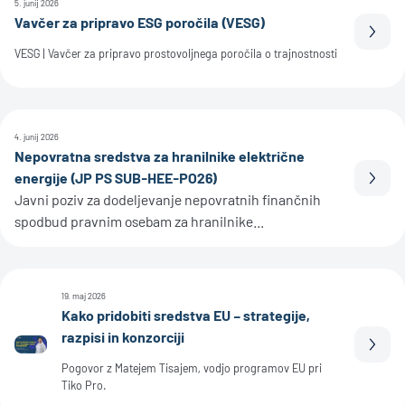
5. junij 2026
Vavčer za pripravo ESG poročila (VESG)
Prebe
VESG | Vavčer za pripravo prostovoljnega poročila o trajnostnosti
4. junij 2026
Nepovratna sredstva za hranilnike električne
energije (JP PS SUB-HEE-PO26)
Prebe
Javni poziv za dodeljevanje nepovratnih finančnih
spodbud pravnim osebam za hranilnike...
19. maj 2026
Kako pridobiti sredstva EU – strategije,
razpisi in konzorciji
Prebe
Pogovor z Matejem Tisajem, vodjo programov EU pri
Tiko Pro.