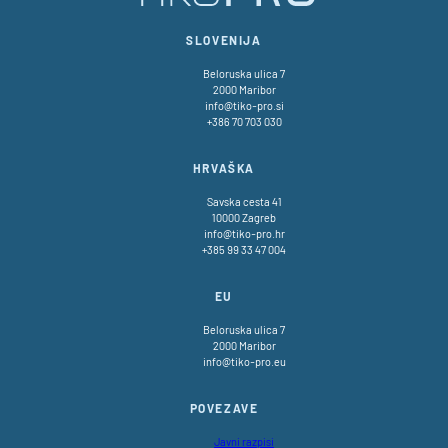
SLOVENIJA
Beloruska ulica 7
2000 Maribor
info@tiko-pro.si
+386 70 703 030
HRVAŠKA
Savska cesta 41
10000 Zagreb
info@tiko-pro.hr
+385 99 33 47 004
EU
Beloruska ulica 7
2000 Maribor
info@tiko-pro.eu
POVEZAVE
Javni razpisi