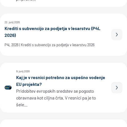
22. junij 2026
Krediti s subvencijo za podjetja v lesarstvu (P4L
2026)
Prebe
P4L 2026 | Krediti s subvencijo za podjetja v lesarstvu 2026
9. junij 2026
Kaj je v resnici potrebno za uspešno vodenje
EU projekta?
Prebe
Pridobitev evropskih sredstev se pogosto
obravnava kot ciljna črta. V resnici pa je to
šele...