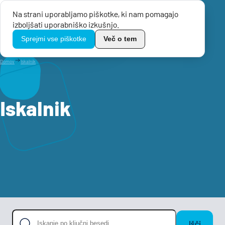
Na strani uporabljamo piškotke, ki nam pomagajo
Menu
izboljšati uporabniško izkušnjo.
TikoPro
Sprejmi vse piškotke
Več o tem
Domov
Iskalnik
Iskalnik
Išči