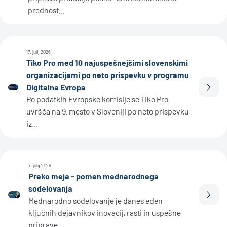
prednost...
17. julij 2026
Tiko Pro med 10 najuspešnejšimi slovenskimi
organizacijami po neto prispevku v programu
Digitalna Evropa
Prebe
Po podatkih Evropske komisije se Tiko Pro
uvršča na 9. mesto v Sloveniji po neto prispevku
iz...
7. julij 2026
Preko meja - pomen mednarodnega
sodelovanja
Prebe
Mednarodno sodelovanje je danes eden
ključnih dejavnikov inovacij, rasti in uspešne
priprave...