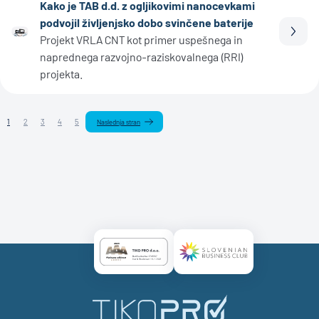
Kako je TAB d.d. z ogljikovimi nanocevkami
podvojil življenjsko dobo svinčene baterije
Prebe
Projekt VRLA CNT kot primer uspešnega in
naprednega razvojno-raziskovalnega (RRI)
projekta.
1
2
3
4
5
Naslednja stran
Certificate AAA Logo
Certificate SBC Logo