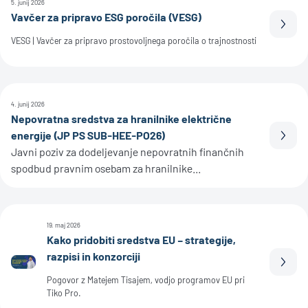
5. junij 2026
Vavčer za pripravo ESG poročila (VESG)
Prebe
VESG | Vavčer za pripravo prostovoljnega poročila o trajnostnosti
4. junij 2026
Nepovratna sredstva za hranilnike električne
energije (JP PS SUB-HEE-PO26)
Prebe
Javni poziv za dodeljevanje nepovratnih finančnih
spodbud pravnim osebam za hranilnike...
19. maj 2026
Kako pridobiti sredstva EU – strategije,
razpisi in konzorciji
Prebe
Pogovor z Matejem Tisajem, vodjo programov EU pri
Tiko Pro.