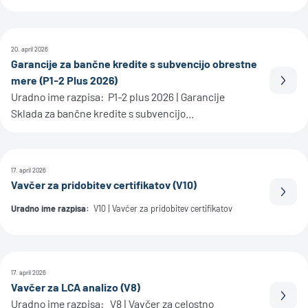
20. april 2026
Garancije za bančne kredite s subvencijo obrestne
mere (P1-2 Plus 2026)
Prebe
Uradno ime razpisa: P1-2 plus 2026 | Garancije
Sklada za bančne kredite s subvencijo...
17. april 2026
Vavčer za pridobitev certifikatov (V10)
Prebe
Uradno ime razpisa:
V10 | Vavčer za pridobitev certifikatov
17. april 2026
Vavčer za LCA analizo (V8)
Prebe
Uradno ime razpisa: V8 | Vavčer za celostno