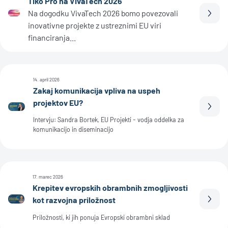
Tiko Pro na VivaTech 2026
Na dogodku VivaTech 2026 bomo povezovali
Prebe
inovativne projekte z ustreznimi EU viri
financiranja...
14. april 2026
Zakaj komunikacija vpliva na uspeh
projektov EU?
Prebe
Intervju: Sandra Bortek, EU Projekti - vodja oddelka za
komunikacijo in diseminacijo
17. marec 2026
Krepitev evropskih obrambnih zmogljivosti
kot razvojna priložnost
Prebe
Priložnosti, ki jih ponuja Evropski obrambni sklad