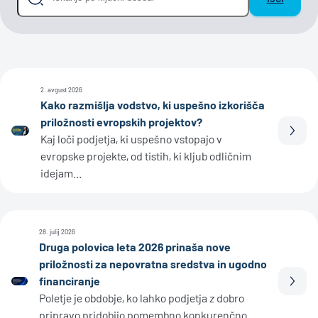
2. avgust 2026
Kako razmišlja vodstvo, ki uspešno izkorišča
priložnosti evropskih projektov?
Prebe
Kaj loči podjetja, ki uspešno vstopajo v
evropske projekte, od tistih, ki kljub odličnim
idejam...
28. julij 2026
Druga polovica leta 2026 prinaša nove
priložnosti za nepovratna sredstva in ugodno
financiranje
Prebe
Poletje je obdobje, ko lahko podjetja z dobro
pripravo pridobijo pomembno konkurenčno