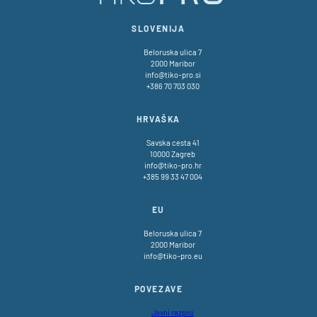
SLOVENIJA
Beloruska ulica 7
2000 Maribor
info@tiko-pro.si
+386 70 703 030
HRVAŠKA
Savska cesta 41
10000 Zagreb
info@tiko-pro.hr
+385 99 33 47 004
EU
Beloruska ulica 7
2000 Maribor
info@tiko-pro.eu
POVEZAVE
Javni razpisi