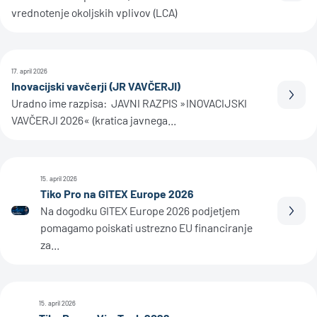
vrednotenje okoljskih vplivov (LCA)
17. april 2026
Inovacijski vavčerji (JR VAVČERJI)
Prebe
Uradno ime razpisa: JAVNI RAZPIS »INOVACIJSKI
VAVČERJI 2026« (kratica javnega...
15. april 2026
Tiko Pro na GITEX Europe 2026
Na dogodku GITEX Europe 2026 podjetjem
Prebe
pomagamo poiskati ustrezno EU financiranje
za...
15. april 2026