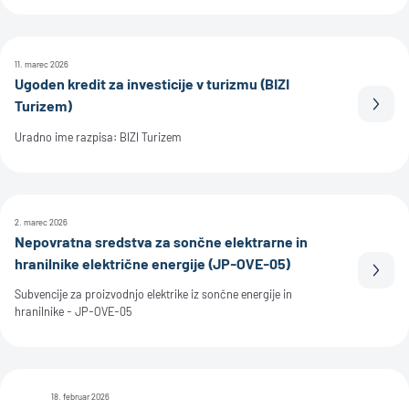
11. marec 2026
Ugoden kredit za investicije v turizmu (BIZI
Turizem)
Prebe
Uradno ime razpisa: BIZI Turizem
2. marec 2026
Nepovratna sredstva za sončne elektrarne in
hranilnike električne energije (JP-OVE-05)
Prebe
Subvencije za proizvodnjo elektrike iz sončne energije in
hranilnike - JP-OVE-05
18. februar 2026