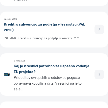
22. junij 2026
Krediti s subvencijo za podjetja v lesarstvu (P4L
2026)
Prebe
P4L 2026 | Krediti s subvencijo za podjetja v lesarstvu 2026
9. junij 2026
Kaj je v resnici potrebno za uspešno vodenje
EU projekta?
Prebe
Pridobitev evropskih sredstev se pogosto
obravnava kot ciljna črta. V resnici pa je to
šele...