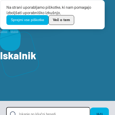
Na strani uporabljamo piškotke, ki nam pomagajo
Menu
izboljšati uporabniško izkušnjo.
TikoPro
Sprejmi vse piškotke
Več o tem
Domov
Iskalnik
Iskalnik
Išči