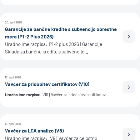
20. april 2026
Garancije za bančne kredite s subvencijo obrestne
mere (P1-2 Plus 2026)
Prebe
Uradno ime razpisa: P1-2 plus 2026 | Garancije
Sklada za bančne kredite s subvencijo...
17. april 2026
Vavčer za pridobitev certifikatov (V10)
Prebe
Uradno ime razpisa:
V10 | Vavčer za pridobitev certifikatov
17. april 2026
Vavčer za LCA analizo (V8)
Prebe
Uradno ime razpisa: V8 | Vavčer za celostno