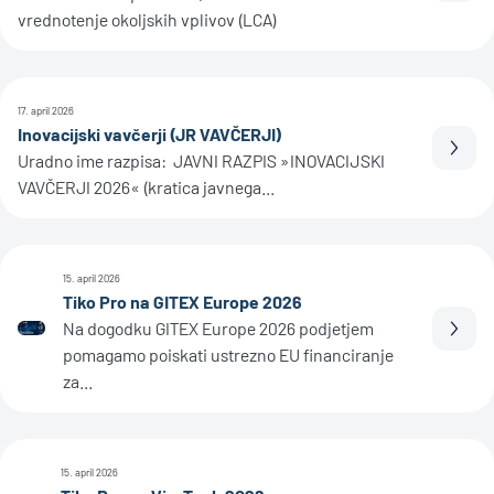
vrednotenje okoljskih vplivov (LCA)
17. april 2026
Inovacijski vavčerji (JR VAVČERJI)
Prebe
Uradno ime razpisa: JAVNI RAZPIS »INOVACIJSKI
VAVČERJI 2026« (kratica javnega...
15. april 2026
Tiko Pro na GITEX Europe 2026
Na dogodku GITEX Europe 2026 podjetjem
Prebe
pomagamo poiskati ustrezno EU financiranje
za...
15. april 2026