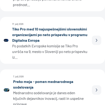
prednost...
17. julij 2026
Tiko Pro med 10 najuspešnejšimi slovenskimi
organizacijami po neto prispevku v programu
Digitalna Evropa
Prebe
Po podatkih Evropske komisije se Tiko Pro
uvršča na 9. mesto v Sloveniji po neto prispevku
iz...
7. julij 2026
Preko meja - pomen mednarodnega
sodelovanja
Prebe
Mednarodno sodelovanje je danes eden
ključnih dejavnikov inovacij, rasti in uspešne
priprave...