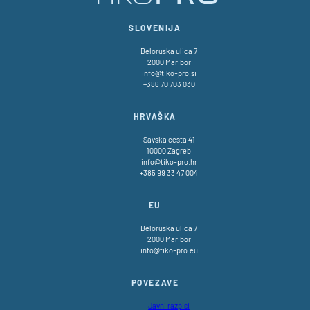
SLOVENIJA
Beloruska ulica 7
2000 Maribor
info@tiko-pro.si
+386 70 703 030
HRVAŠKA
Savska cesta 41
10000 Zagreb
info@tiko-pro.hr
+385 99 33 47 004
EU
Beloruska ulica 7
2000 Maribor
info@tiko-pro.eu
POVEZAVE
Javni razpisi