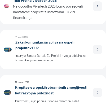
Tiko Pro na VivaTech 2026
Na dogodku VivaTech 2026 bomo povezovali
Prebe
inovativne projekte z ustreznimi EU viri
financiranja...
14. april 2026
Zakaj komunikacija vpliva na uspeh
projektov EU?
Prebe
Intervju: Sandra Bortek, EU Projekti - vodja oddelka za
komunikacijo in diseminacijo
17. marec 2026
Krepitev evropskih obrambnih zmogljivosti
kot razvojna priložnost
Prebe
Priložnosti, ki jih ponuja Evropski obrambni sklad