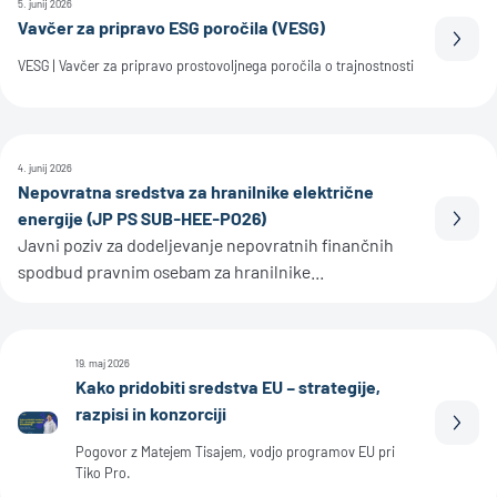
5. junij 2026
Vavčer za pripravo ESG poročila (VESG)
Prebe
VESG | Vavčer za pripravo prostovoljnega poročila o trajnostnosti
4. junij 2026
Nepovratna sredstva za hranilnike električne
energije (JP PS SUB-HEE-PO26)
Prebe
Javni poziv za dodeljevanje nepovratnih finančnih
spodbud pravnim osebam za hranilnike...
19. maj 2026
Kako pridobiti sredstva EU – strategije,
razpisi in konzorciji
Prebe
Pogovor z Matejem Tisajem, vodjo programov EU pri
Tiko Pro.