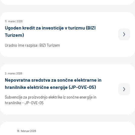
11. marec 2026
Ugoden kredit za investicije v turizmu (BIZI
Turizem)
Prebe
Uradno ime razpisa: BIZI Turizem
2. marec 2026
Nepovratna sredstva za sončne elektrarne in
hranilnike električne energije (JP-OVE-05)
Prebe
Subvencije za proizvodnjo elektrike iz sončne energije in
hranilnike - JP-OVE-05
18. februar 2026