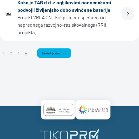
Kako je TAB d.d. z ogljikovimi nanocevkami
podvojil življenjsko dobo svinčene baterije
Prebe
Projekt VRLA CNT kot primer uspešnega in
naprednega razvojno-raziskovalnega (RRI)
projekta.
1
2
3
4
5
Naslednja stran
Certificate AAA Logo
Certificate SBC Logo