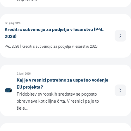
22. junij 2026
Krediti s subvencijo za podjetja v lesarstvu (P4L
2026)
Prebe
P4L 2026 | Krediti s subvencijo za podjetja v lesarstvu 2026
9. junij 2026
Kaj je v resnici potrebno za uspešno vodenje
EU projekta?
Prebe
Pridobitev evropskih sredstev se pogosto
obravnava kot ciljna črta. V resnici pa je to
šele...