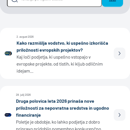
2. avgust 2026
Kako razmišlja vodstvo, ki uspešno izkorišča
priložnosti evropskih projektov?
Prebe
Kaj loči podjetja, ki uspešno vstopajo v
evropske projekte, od tistih, ki kljub odličnim
idejam...
28. julij 2026
Druga polovica leta 2026 prinaša nove
priložnosti za nepovratna sredstva in ugodno
financiranje
Prebe
Poletje je obdobje, ko lahko podjetja z dobro
pripravo pridobijo pomembno konkurenčno