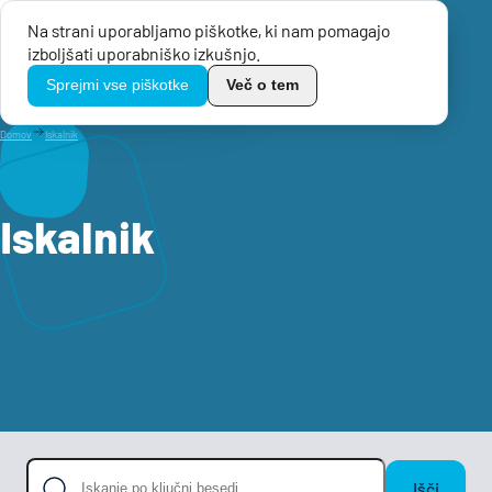
Na strani uporabljamo piškotke, ki nam pomagajo
Menu
izboljšati uporabniško izkušnjo.
TikoPro
Sprejmi vse piškotke
Več o tem
Domov
Iskalnik
Iskalnik
Išči