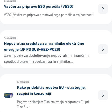
5. junij 2026
Vavčer za pripravo ESG poročila (VESG)
Prebe
VESG | Vavčer za pripravo prostovoljnega poročila o trajnostnosti
4. junij 2026
Nepovratna sredstva za hranilnike električne
energije (JP PS SUB-HEE-PO26)
Prebe
Javni poziv za dodeljevanje nepovratnih finančnih
spodbud pravnim osebam za hranilnike...
19. maj 2026
Kako pridobiti sredstva EU – strategije,
razpisi in konzorciji
Prebe
Pogovor z Matejem Tisajem, vodjo programov EU pri
Tiko Pro.