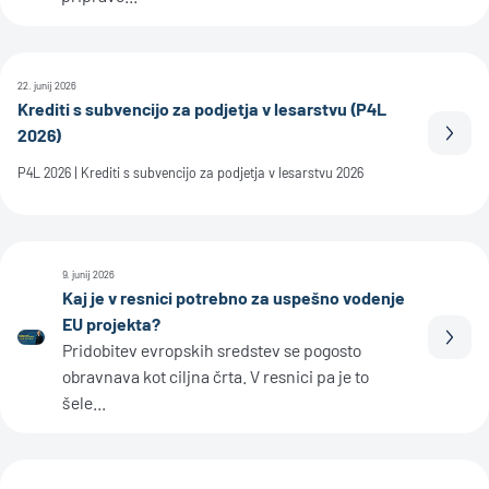
22. junij 2026
Krediti s subvencijo za podjetja v lesarstvu (P4L
2026)
Prebe
P4L 2026 | Krediti s subvencijo za podjetja v lesarstvu 2026
9. junij 2026
Kaj je v resnici potrebno za uspešno vodenje
EU projekta?
Prebe
Pridobitev evropskih sredstev se pogosto
obravnava kot ciljna črta. V resnici pa je to
šele...