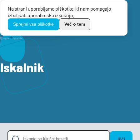
Na strani uporabljamo piškotke, ki nam pomagajo
Menu
izboljšati uporabniško izkušnjo.
TikoPro
Sprejmi vse piškotke
Več o tem
Domov
Iskalnik
Iskalnik
Išči