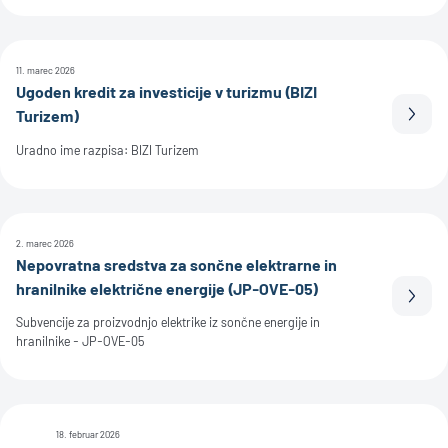
11. marec 2026
Ugoden kredit za investicije v turizmu (BIZI
Turizem)
Prebe
Uradno ime razpisa: BIZI Turizem
2. marec 2026
Nepovratna sredstva za sončne elektrarne in
hranilnike električne energije (JP-OVE-05)
Prebe
Subvencije za proizvodnjo elektrike iz sončne energije in
hranilnike - JP-OVE-05
18. februar 2026