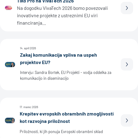
Tiko Pro na VivaTech 2026
Na dogodku VivaTech 2026 bomo povezovali
Prebe
inovativne projekte z ustreznimi EU viri
financiranja...
14. april 2026
Zakaj komunikacija vpliva na uspeh
projektov EU?
Prebe
Intervju: Sandra Bortek, EU Projekti - vodja oddelka za
komunikacijo in diseminacijo
17. marec 2026
Krepitev evropskih obrambnih zmogljivosti
kot razvojna priložnost
Prebe
Priložnosti, ki jih ponuja Evropski obrambni sklad