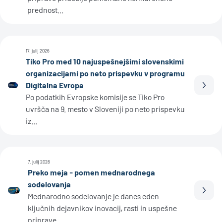
prednost...
17. julij 2026
Tiko Pro med 10 najuspešnejšimi slovenskimi
organizacijami po neto prispevku v programu
Digitalna Evropa
Prebe
Po podatkih Evropske komisije se Tiko Pro
uvršča na 9. mesto v Sloveniji po neto prispevku
iz...
7. julij 2026
Preko meja - pomen mednarodnega
sodelovanja
Prebe
Mednarodno sodelovanje je danes eden
ključnih dejavnikov inovacij, rasti in uspešne
priprave...