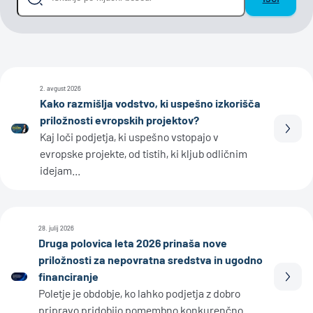
2. avgust 2026
Kako razmišlja vodstvo, ki uspešno izkorišča
priložnosti evropskih projektov?
Prebe
Kaj loči podjetja, ki uspešno vstopajo v
evropske projekte, od tistih, ki kljub odličnim
idejam...
28. julij 2026
Druga polovica leta 2026 prinaša nove
priložnosti za nepovratna sredstva in ugodno
financiranje
Prebe
Poletje je obdobje, ko lahko podjetja z dobro
pripravo pridobijo pomembno konkurenčno