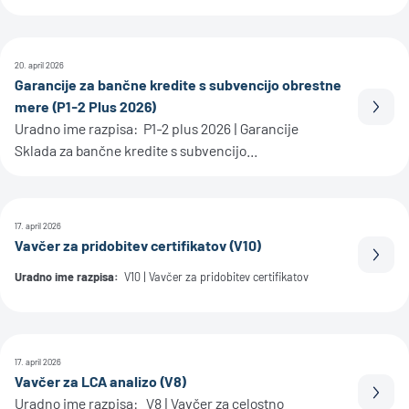
20. april 2026
Garancije za bančne kredite s subvencijo obrestne
mere (P1-2 Plus 2026)
Prebe
Uradno ime razpisa: P1-2 plus 2026 | Garancije
Sklada za bančne kredite s subvencijo...
17. april 2026
Vavčer za pridobitev certifikatov (V10)
Prebe
Uradno ime razpisa:
V10 | Vavčer za pridobitev certifikatov
17. april 2026
Vavčer za LCA analizo (V8)
Prebe
Uradno ime razpisa: V8 | Vavčer za celostno