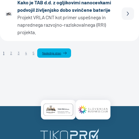
Kako je TAB d.d. z ogljikovimi nanocevkami
podvojil življenjsko dobo svinčene baterije
Prebe
Projekt VRLA CNT kot primer uspešnega in
naprednega razvojno-raziskovalnega (RRI)
projekta.
1
2
3
4
5
Naslednja stran
Certificate AAA Logo
Certificate SBC Logo