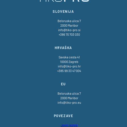
SLOVENIJA
Beloruska ulica 7
2000 Maribor
info@tiko-pro.si
+386 70 703 030
HRVAŠKA
Savska cesta 41
10000 Zagreb
info@tiko-pro.hr
+385 99 33 47 004
EU
Beloruska ulica 7
2000 Maribor
info@tiko-pro.eu
POVEZAVE
Javni razpisi