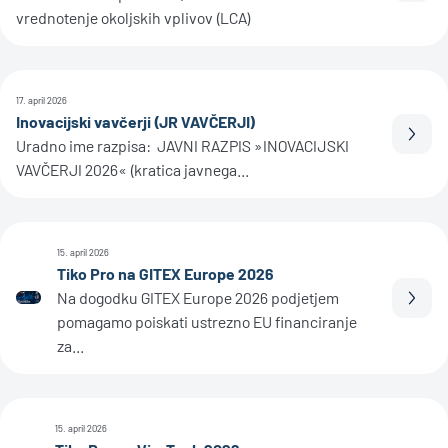
vrednotenje okoljskih vplivov (LCA)
17. april 2026
Inovacijski vavčerji (JR VAVČERJI)
Prebe
Uradno ime razpisa: JAVNI RAZPIS »INOVACIJSKI
VAVČERJI 2026« (kratica javnega...
15. april 2026
Tiko Pro na GITEX Europe 2026
Na dogodku GITEX Europe 2026 podjetjem
Prebe
pomagamo poiskati ustrezno EU financiranje
za...
15. april 2026