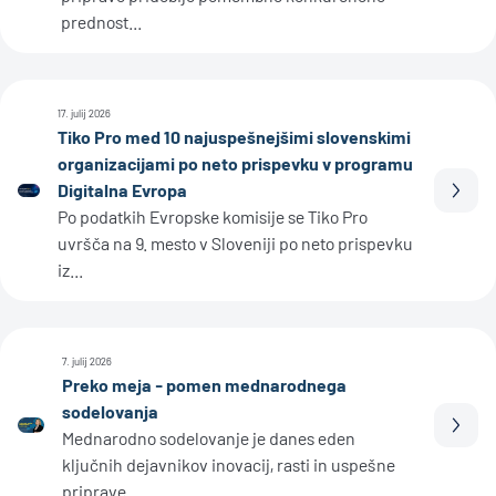
prednost...
17. julij 2026
Tiko Pro med 10 najuspešnejšimi slovenskimi
organizacijami po neto prispevku v programu
Digitalna Evropa
Prebe
Po podatkih Evropske komisije se Tiko Pro
uvršča na 9. mesto v Sloveniji po neto prispevku
iz...
7. julij 2026
Preko meja - pomen mednarodnega
sodelovanja
Prebe
Mednarodno sodelovanje je danes eden
ključnih dejavnikov inovacij, rasti in uspešne
priprave...