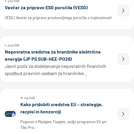
5. junij 2026
Vavčer za pripravo ESG poročila (VESG)
Prebe
VESG | Vavčer za pripravo prostovoljnega poročila o trajnostnosti
4. junij 2026
Nepovratna sredstva za hranilnike električne
energije (JP PS SUB-HEE-PO26)
Prebe
Javni poziv za dodeljevanje nepovratnih finančnih
spodbud pravnim osebam za hranilnike...
19. maj 2026
Kako pridobiti sredstva EU – strategije,
razpisi in konzorciji
Prebe
Pogovor z Matejem Tisajem, vodjo programov EU pri
Tiko Pro.