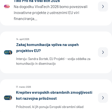
Tiko Pro na VivaTech 2026
Na dogodku VivaTech 2026 bomo povezovali
Prebe
inovativne projekte z ustreznimi EU viri
financiranja...
14. april 2026
Zakaj komunikacija vpliva na uspeh
projektov EU?
Prebe
Intervju: Sandra Bortek, EU Projekti - vodja oddelka za
komunikacijo in diseminacijo
17. marec 2026
Krepitev evropskih obrambnih zmogljivosti
kot razvojna priložnost
Prebe
Priložnosti, ki jih ponuja Evropski obrambni sklad