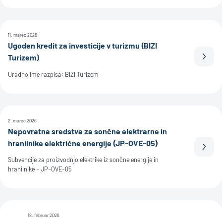
11. marec 2026
Ugoden kredit za investicije v turizmu (BIZI
Turizem)
Prebe
Uradno ime razpisa: BIZI Turizem
2. marec 2026
Nepovratna sredstva za sončne elektrarne in
hranilnike električne energije (JP-OVE-05)
Prebe
Subvencije za proizvodnjo elektrike iz sončne energije in
hranilnike - JP-OVE-05
18. februar 2026