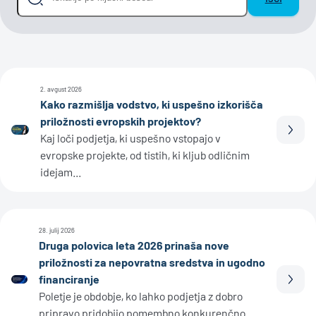
2. avgust 2026
Kako razmišlja vodstvo, ki uspešno izkorišča
priložnosti evropskih projektov?
Prebe
Kaj loči podjetja, ki uspešno vstopajo v
evropske projekte, od tistih, ki kljub odličnim
idejam...
28. julij 2026
Druga polovica leta 2026 prinaša nove
priložnosti za nepovratna sredstva in ugodno
financiranje
Prebe
Poletje je obdobje, ko lahko podjetja z dobro
pripravo pridobijo pomembno konkurenčno