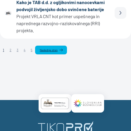
Kako je TAB d.d. z ogljikovimi nanocevkami
podvojil življenjsko dobo svinčene baterije
Prebe
Projekt VRLA CNT kot primer uspešnega in
naprednega razvojno-raziskovalnega (RRI)
projekta.
1
2
3
4
5
Naslednja stran
Certificate AAA Logo
Certificate SBC Logo