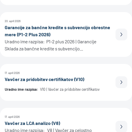
20. april 2026
Garancije za bančne kredite s subvencijo obrestne
mere (P1-2 Plus 2026)
Prebe
Uradno ime razpisa: P1-2 plus 2026 | Garancije
Sklada za bančne kredite s subvencijo...
17. april 2026
Vavčer za pridobitev certifikatov (V10)
Prebe
Uradno ime razpisa:
V10 | Vavčer za pridobitev certifikatov
17. april 2026
Vavčer za LCA analizo (V8)
Prebe
Uradno ime razpisa: V8 | Vavčer za celostno