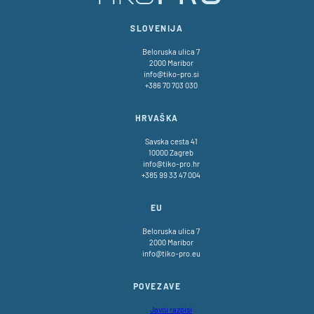
SLOVENIJA
Beloruska ulica 7
2000 Maribor
info@tiko-pro.si
+386 70 703 030
HRVAŠKA
Savska cesta 41
10000 Zagreb
info@tiko-pro.hr
+385 99 33 47 004
EU
Beloruska ulica 7
2000 Maribor
info@tiko-pro.eu
POVEZAVE
Javni razpisi