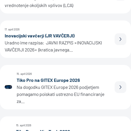
vrednotenje okoljskih vplivov (LCA)
17. april 2026
Inovacijski vavčerji (JR VAVČERJI)
Prebe
Uradno ime razpisa: JAVNI RAZPIS »INOVACIJSKI
VAVČERJI 2026« (kratica javnega...
15. april 2026
Tiko Pro na GITEX Europe 2026
Na dogodku GITEX Europe 2026 podjetjem
Prebe
pomagamo poiskati ustrezno EU financiranje
za...
15. april 2026