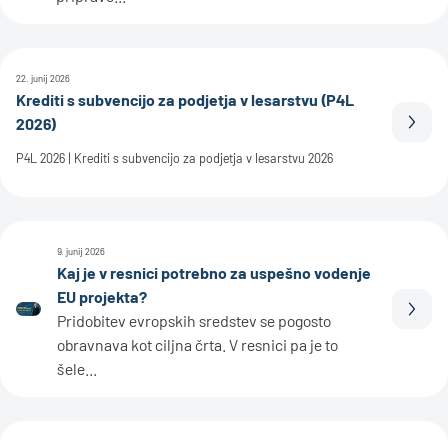
22. junij 2026
Krediti s subvencijo za podjetja v lesarstvu (P4L
2026)
Prebe
P4L 2026 | Krediti s subvencijo za podjetja v lesarstvu 2026
9. junij 2026
Kaj je v resnici potrebno za uspešno vodenje
EU projekta?
Prebe
Pridobitev evropskih sredstev se pogosto
obravnava kot ciljna črta. V resnici pa je to
šele...