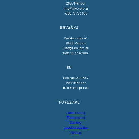
2000 Maribor
info@tiko-pro.si
+386 70 703 030
HRVAŠKA
Savska cesta 41
10000 Zagreb
info@tiko-pro.hr
+385 99 33 47 004
EU
Beloruska ulica 7
2000 Maribor
info@tiko-pro.eu
POVEZAVE
Javni razpisi
EU programi
Storitve
Uspešne zgodbe
Novice