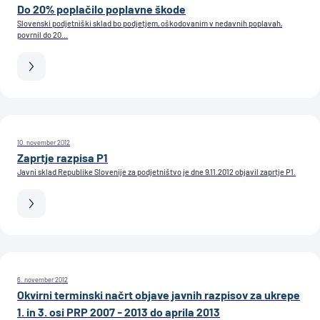
Do 20% poplačilo poplavne škode
Slovenski podjetniški sklad bo podjetjem, oškodovanim v nedavnih poplavah,
povrnil do 20...
10. november 2012
Zaprtje razpisa P1
Javni sklad Republike Slovenije za podjetništvo je dne 9.11.2012 objavil zaprtje P1.
6. november 2012
Okvirni terminski načrt objave javnih razpisov za ukrepe
1. in 3. osi PRP 2007 - 2013 do aprila 2013