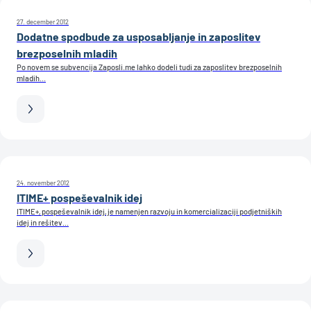
27. december 2012
Dodatne spodbude za usposabljanje in zaposlitev
brezposelnih mladih
Po novem se subvencija Zaposli.me lahko dodeli tudi za zaposlitev brezposelnih
mladih...
24. november 2012
ITIME+ pospeševalnik idej
ITIME+, pospeševalnik idej, je namenjen razvoju in komercializaciji podjetniških
idej in rešitev...