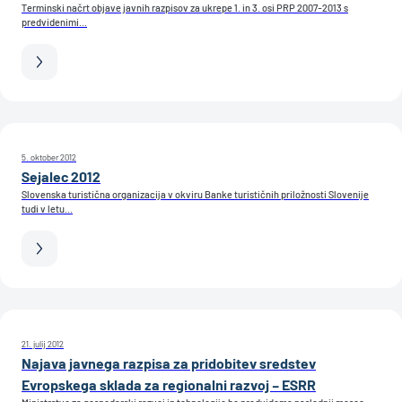
Terminski načrt objave javnih razpisov za ukrepe 1. in 3. osi PRP 2007-2013 s
predvidenimi...
5. oktober 2012
Sejalec 2012
Slovenska turistična organizacija v okviru Banke turističnih priložnosti Slovenije
tudi v letu...
21. julij 2012
Najava javnega razpisa za pridobitev sredstev
Evropskega sklada za regionalni razvoj – ESRR