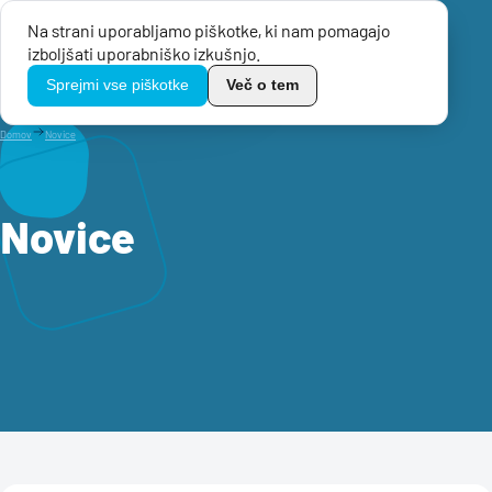
Na strani uporabljamo piškotke, ki nam pomagajo
Menu
izboljšati uporabniško izkušnjo.
TikoPro
Sprejmi vse piškotke
Več o tem
Domov
Novice
Novice