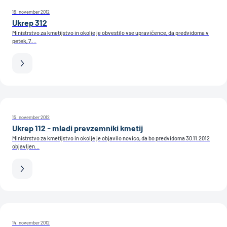
16. november 2012
Ukrep 312
Ministrstvo za kmetijstvo in okolje je obvestilo vse upravičence, da predvidoma v
petek, 7....
15. november 2012
Ukrep 112 - mladi prevzemniki kmetij
Ministrstvo za kmetijstvo in okolje je objavilo novico, da bo predvidoma 30.11.2012
objavljen...
14. november 2012