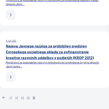
Ministrstvo za gospodarski razvoj in tehnologijo bo predvidoma naslednji mesec
objavilo Javni...
9. julij 2012
Najava Javnega razpisa za pridobitev sredstev
Evropskega socialnega sklada za sofinanciranje
krepitve razvojnih oddelkov v podjetjih (KROP 2012)
Ministrstvo za gospodarski razvoj in tehnologijo bo predvidoma še julija objavilo
Javni razpis...
47
48
49
50
51