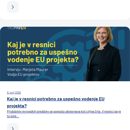
9. junij 2026
Kaj je v resnici potrebno za uspešno vodenje EU
projekta?
Pridobitev evropskih sredstev se pogosto obravnava kot ciljna črta. V resnici pa je
to šele...