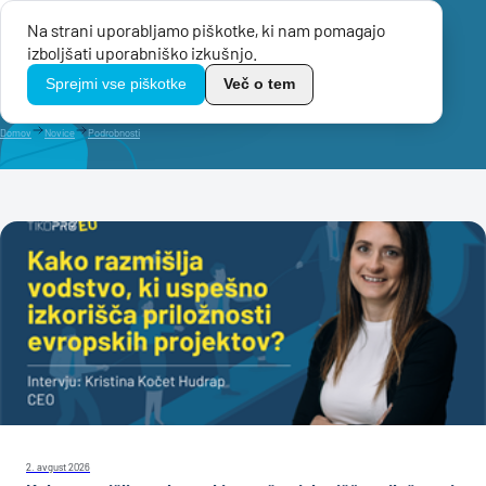
Na strani uporabljamo piškotke, ki nam pomagajo
Menu
izboljšati uporabniško izkušnjo.
TikoPro
Sprejmi vse piškotke
Več o tem
Domov
Novice
Podrobnosti
2. avgust 2026