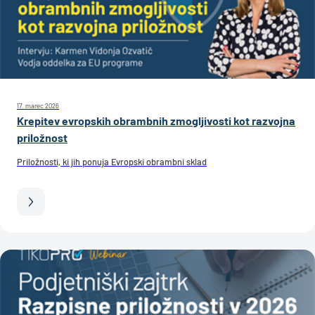
17. marec 2026
Krepitev evropskih obrambnih zmogljivosti kot razvojna
priložnost
Priložnosti, ki jih ponuja Evropski obrambni sklad