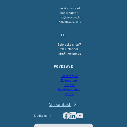
Savska cesta 41
10000 Zagreb
info@tiko-pro.hr
+385 99 33 47 004
EU
Beloruska ulica 7
2000 Maribor
info@tiko-pro.eu
POVEZAVE
Javni razpisi
EU programi
Storitve
Uspešne zgodbe
Novice
Vsi kontakti
Sledite nam:
Facebook
LinkedIn
Youtube