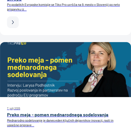
Po podatkih Evropske komisije se Tiko Pro uvršča na 9. mesto v Sloveniji po neto
prispevku iz...
7. julij 2026
Preko meja - pomen mednarodnega sodelovanja
Mednarodno sodelovanje je danes eden ključnih dejavnikov inovacij, rasti in
uspešne priprave...