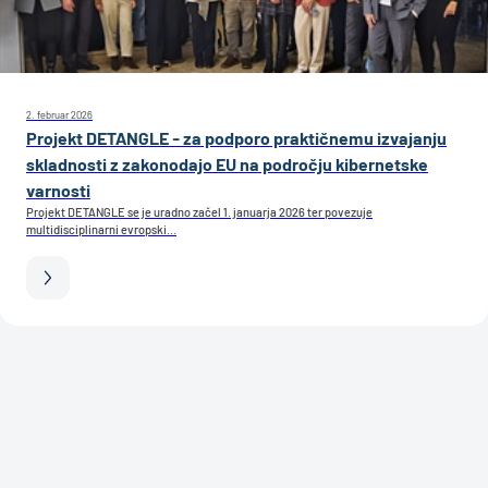
2. februar 2026
Projekt DETANGLE - za podporo praktičnemu izvajanju
skladnosti z zakonodajo EU na področju kibernetske
varnosti
Projekt DETANGLE se je uradno začel 1. januarja 2026 ter povezuje
multidisciplinarni evropski...