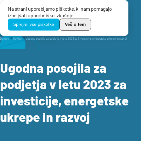
Na strani uporabljamo piškotke, ki nam pomagajo
Menu
izboljšati uporabniško izkušnjo.
TikoPro
Sprejmi vse piškotke
Več o tem
Domov
Novice
Ugodna posojila za podjetja v letu 2023 za investicije, energetske ukrepe in razvoj
Ugodna posojila za
podjetja v letu 2023 za
investicije, energetske
ukrepe in razvoj