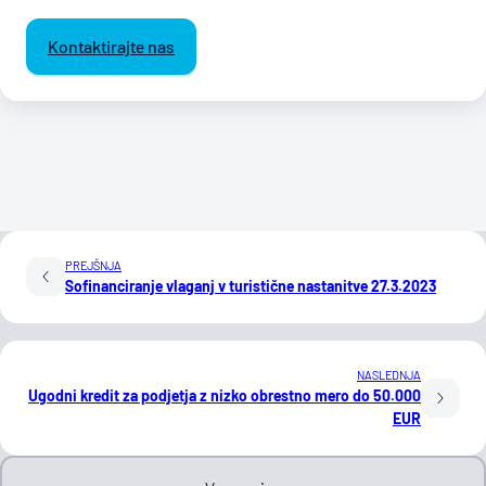
Kontaktirajte nas
PREJŠNJA
Sofinanciranje vlaganj v turistične nastanitve 27.3.2023
NASLEDNJA
Ugodni kredit za podjetja z nizko obrestno mero do 50.000
EUR