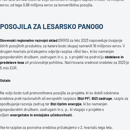
evrov, od tega 0,68 milijona evrov za konvertibilna posojila.
POSOJILA ZA LESARSKO PANOGO
Slovenski regionalno razvojni sklad
(SRRS) za leto 2023 napoveduje izvajanje
štirih posojilnih produktov, za katere bodo skupaj namenili 16 milijonov evrov. V
drugem kvartalu pričakujemo odprtje razpisa »Bizi les«, ki bo namenjen
gospodarskim družbam, zadrugam in s. p. s projekti na področju
obdelave in
predelave lesa
ali proizvodnje pohištva. Načrtovana vrednost sredstev za 2023 je
5 mio EUR.
Ostalo
Na voljo bodo tudi premostitvena posojila za projekte, ki so dobili odobrena
sredstva prek nacionalnih ali evropskih razpisov (
Bizi PF
),
BIZI zadruge
, razpis za
spodbujanje razvoja zadrug ter
Bizi Optim energije
, ki bo namenjen
gospodarskim družbam, zadrugam in s. p., ki vlagajo v projekte s
ciljem
energetske in emisijske učinkovitosti.
Vse te razpise za povratna sredstva pričakujemo v 2. kvartalu tega leta.