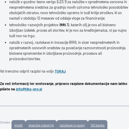
naložb v gozdno-lesno verigo (LES 1) za naložbe v opredmetena osnovna in
neopredmetena sredstva za gradnjo novih oziroma tehnološko posodobitev
obstoječih obratov, novo tehnološko opremo in tudi kritje stroškov, ki so
nastali v obdobju 12 mesecev od oddaje vloge za financiranje;
tehnološko-razvojnih projektov (
RRI
3), katerih cilj je nov ali bistveno
izboljšan izdelek, proces ali storitev, ki je nov za kreditojemalca, ni pa nujno
tudi nov na trgu;
naložb v razvoj, raziskave in inovacije (RRI), in sicer neopredmetenih in
opredmetenih osnovnih sredstev za povečanje raznovrstnosti proizvodnje,
bistvene spremembe in izboljšave proizvodnje, procesov ali
proizvodov/storitev.
Vsi trenutno odprti razpisi na voljo
TUKAJ
Za več informacij ter svetovanje, pripravo razpisne dokumentacije nam lahko
pišete na
info@tiko-pro.si
Oznake:
kredit
lesarska industrija
raziskave in razvoj
SID banka