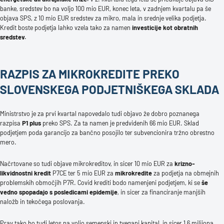
banke, sredstev bo na voljo 100 mio EUR, konec leta, v zadnjem kvartalu pa še
objava SPS, z 10 mio EUR sredstev za mikro, mala in srednje velika podjetja.
Kredit boste podjetja lahko vzela tako za namen
investicije kot obratnih
sredstev.
RAZPIS ZA MIKROKREDITE PREKO
SLOVENSKEGA PODJETNIŠKEGA SKLADA
Ministrstvo je za prvi kvartal napovedalo tudi objavo že dobro poznanega
razpisa
P1 plus
preko SPS. Za ta namen je predvidenih 66 mio EUR. Sklad
podjetjem poda garancijo za bančno posojilo ter subvencionira tržno obrestno
mero.
Načrtovane so tudi objave mikrokreditov, in sicer 10 mio EUR za
krizno-
likvidnostni kredit
P7CE ter 5 mio EUR za
mikrokredite
za podjetja na obmejnih
problemskih območjih P7R. Covid krediti bodo namenjeni podjetjem, ki se
še
vedno spopadajo s posledicami epidemije
, in sicer za financiranje manjših
naložb in tekočega poslovanja.
Prav tako bo tudi letos na voljo semenski in tvegani kapital, in sicer 1,6 milijona