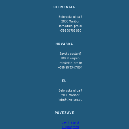
SLOVENIJA
Beloruska ulica 7
2000 Maribor
info@tiko-pro.si
+386 70 703 030
HRVAŠKA
Savska cesta 41
10000 Zagreb
info@tiko-pro.hr
+385 99 33 47 004
EU
Beloruska ulica 7
2000 Maribor
info@tiko-pro.eu
POVEZAVE
Javni razpisi
EU programi