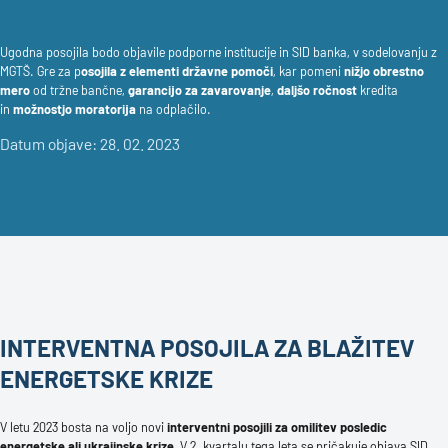
Ugodna posojila bodo objavile podporne institucije in SID banka, v sodelovanju z
MGTŠ. Gre za p
osojila z elementi državne pomoči
, kar pomeni
nižjo obrestno
mero
od tržne bančne,
garancijo za zavarovanje
,
daljšo ročnost
kredita
in
možnostjo moratorija
na odplačilo.
Datum objave: 28. 02. 2023
INTERVENTNA POSOJILA ZA BLAŽITEV
ENERGETSKE KRIZE
V letu 2023 bosta na voljo novi
interventni posojili za omilitev posledic
energetske ali ukrajinske krize.
V 2. kvartalu tega leta se pričakuje objava SID