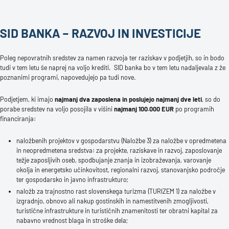
SID BANKA – RAZVOJ IN INVESTICIJE
Poleg nepovratnih sredstev za namen razvoja ter raziskav v podjetjih, so in bodo
tudi v tem letu še naprej na voljo krediti. SID banka bo v tem letu nadaljevala z že
poznanimi programi, napovedujejo pa tudi nove.
Podjetjem, ki imajo
najmanj dva zaposlena in poslujejo najmanj dve leti
, so do
porabe sredstev na voljo posojila v višini
najmanj 100.000 EUR
po programih
financiranja:
naložbenih projektov v gospodarstvu (Naložbe 3) za naložbe v opredmetena
in neopredmetena sredstva: za projekte, raziskave in razvoj, zaposlovanje
težje zaposljivih oseb, spodbujanje znanja in izobraževanja, varovanje
okolja in energetsko učinkovitost, regionalni razvoj, stanovanjsko področje
ter gospodarsko in javno infrastrukturo;
naložb za trajnostno rast slovenskega turizma (TURIZEM 1) za naložbe v
izgradnjo, obnovo ali nakup gostinskih in namestitvenih zmogljivosti,
turistične infrastrukture in turističnih znamenitosti ter obratni kapital za
nabavno vrednost blaga in stroške dela;