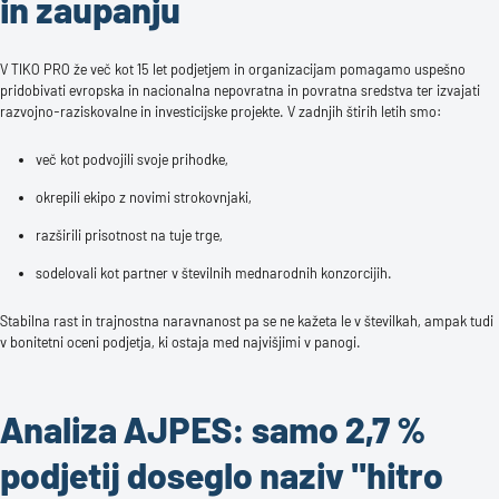
in zaupanju
V TIKO PRO že več kot 15 let podjetjem in organizacijam pomagamo uspešno
pridobivati evropska in nacionalna nepovratna in povratna sredstva ter izvajati
razvojno-raziskovalne in investicijske projekte. V zadnjih štirih letih smo:
več kot podvojili svoje prihodke,
okrepili ekipo z novimi strokovnjaki,
razširili prisotnost na tuje trge,
sodelovali kot partner v številnih mednarodnih konzorcijih.
Stabilna rast in trajnostna naravnanost pa se ne kažeta le v številkah, ampak tudi
v bonitetni oceni podjetja, ki ostaja med najvišjimi v panogi.
Analiza AJPES: samo 2,7 %
podjetij doseglo naziv "hitro