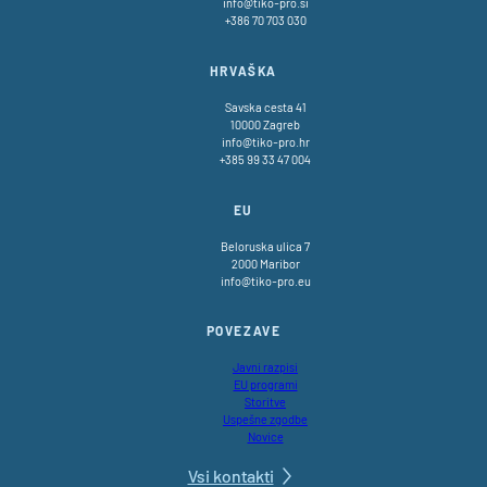
info@tiko-pro.si
+386 70 703 030
HRVAŠKA
Savska cesta 41
10000 Zagreb
info@tiko-pro.hr
+385 99 33 47 004
EU
Beloruska ulica 7
2000 Maribor
info@tiko-pro.eu
POVEZAVE
Javni razpisi
EU programi
Storitve
Uspešne zgodbe
Novice
Vsi kontakti