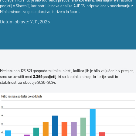
Podjetje TIKO PRO je bilo tudi letos prepoznano kot eno izmed najhitreje rastočih
podjetij v Sloveniji, kar potrjuje nova analiza AJPES, pripravljena v sodelovanju z
Ministrstvom za gospodarstvo, turizem in šport.
Datum objave: 7. 11. 2025
Med skupno 123.821 gospodarskimi subjekti, kolikor jih je bilo vključenih v pregled,
smo se uvrstili med
3.369 podjetij
, ki so izpolnila stroge kriterije rasti in
stabilnosti za obdobje 2020–2024.