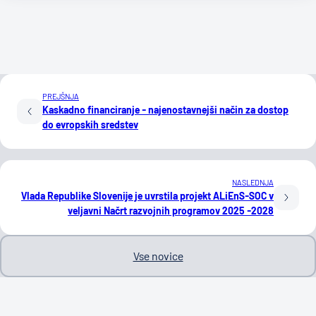
PREJŠNJA
Kaskadno financiranje - najenostavnejši način za dostop
do evropskih sredstev
NASLEDNJA
Vlada Republike Slovenije je uvrstila projekt ALiEnS-SOC v
veljavni Načrt razvojnih programov 2025 -2028
Vse novice