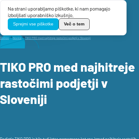
Na strani uporabljamo piškotke, ki nam pomagajo
Menu
izboljšati uporabniško izkušnjo.
TikoPro
Sprejmi vse piškotke
Več o tem
Domov
Novice
TIKO PRO med najhitreje rastočimi podjetji v Sloveniji
TIKO PRO med najhitreje
rastočimi podjetji v
Sloveniji