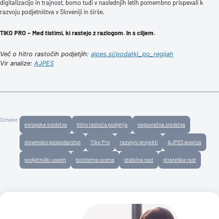
digitalizacijo in trajnost, bomo tudi v naslednjih letih pomembno prispevali k
razvoju podjetništva v Sloveniji in širše.
TIKO PRO – Med tistimi, ki rastejo z razlogom. In s ciljem.
Več o hitro rastočih podjetjih:
ajpes.si/podatki_po_regijah
Vir analize:
AJPES
Oznake:
evropska sredstva
hitro rastoča podjetja
nepovratna sredstva
slovensko gospodarstvo
Tiko Pro
razvojni projekti
AJPES analiza
podjetniški uspeh
bonitetna ocena
stabilna rast
strateška rast