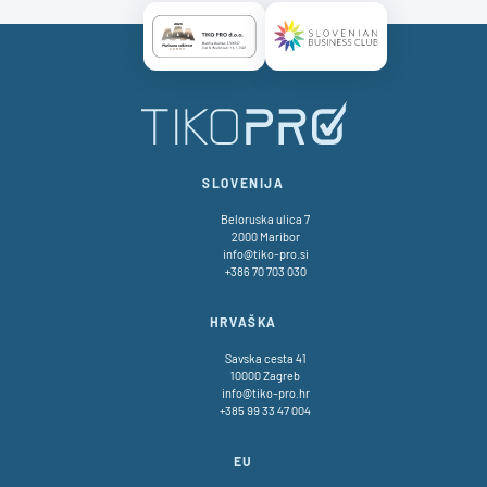
Certificate AAA Logo
Certificate SBC Logo
SLOVENIJA
Beloruska ulica 7
2000 Maribor
info@tiko-pro.si
+386 70 703 030
HRVAŠKA
Savska cesta 41
10000 Zagreb
info@tiko-pro.hr
+385 99 33 47 004
EU