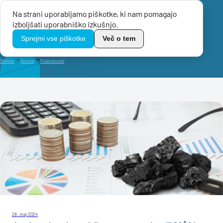
Na strani uporabljamo piškotke, ki nam pomagajo
Menu
izboljšati uporabniško izkušnjo.
TikoPro
Sprejmi vse piškotke
Več o tem
Domov
Novice
Podrobnosti
28. maj 2024