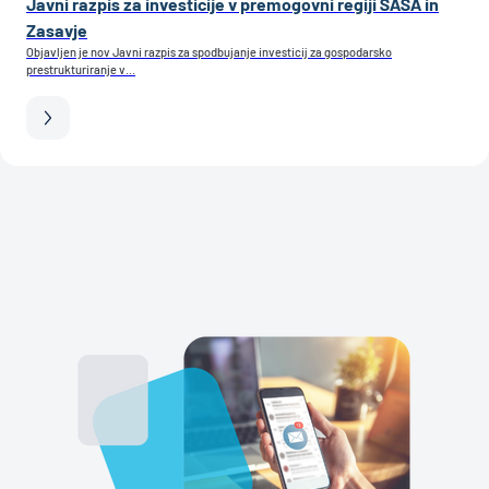
Javni razpis za investicije v premogovni regiji SAŠA in
Zasavje
Objavljen je nov Javni razpis za spodbujanje investicij za gospodarsko
prestrukturiranje v...