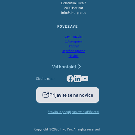
Beloruska ulica 7
2000 Maribor
info@tiko-pro.eu
POVEZAVE
Javni razpisi
EU programi
Storitve
Uspešne zgodbe
Novice
Vsi kontakti
Sledite nam:
Facebook
LinkedIn
Youtube
Prijavite se na novice
Pravila in pogoji poslovanja
Piškotki
Copyright © 2026 Tiko Pro. All rights reserved.