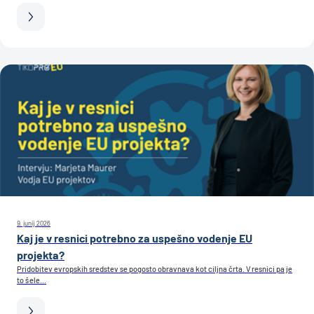
9. junij 2026
Kaj je v resnici potrebno za uspešno vodenje EU
projekta?
Pridobitev evropskih sredstev se pogosto obravnava kot ciljna črta. V resnici pa je
to šele...