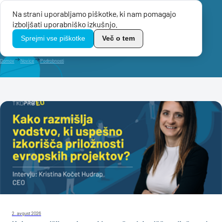
Na strani uporabljamo piškotke, ki nam pomagajo
Menu
izboljšati uporabniško izkušnjo.
TikoPro
Sprejmi vse piškotke
Več o tem
Domov
Novice
Podrobnosti
2. avgust 2026