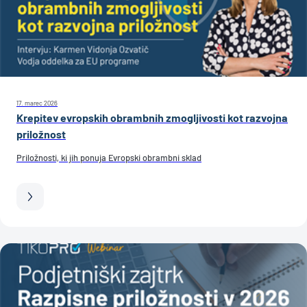
17. marec 2026
Krepitev evropskih obrambnih zmogljivosti kot razvojna
priložnost
Priložnosti, ki jih ponuja Evropski obrambni sklad