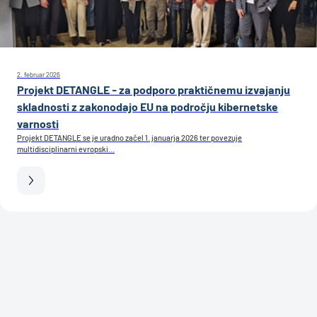
2. februar 2026
Projekt DETANGLE - za podporo praktičnemu izvajanju
skladnosti z zakonodajo EU na področju kibernetske
varnosti
Projekt DETANGLE se je uradno začel 1. januarja 2026 ter povezuje
multidisciplinarni evropski...