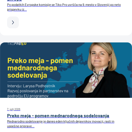
Po podatkih Evropske komisije se Tiko Pro uvršča na 9. mesto v Sloveniji po neto
prispevku iz...
7. julij 2026
Preko meja - pomen mednarodnega sodelovanja
Mednarodno sodelovanje je danes eden ključnih dejavnikov inovacij, rasti in
uspešne priprave...