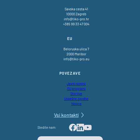
Savska cesta 41
10000 Zagreb
info@tiko-pro.hr
+385 99 33 47 004
EU
Beloruska ulica 7
2000 Maribor
info@tiko-pro.eu
POVEZAVE
Javni razpisi
EU programi
Storitve
Uspešne zgodbe
Novice
Vsi kontakti
Sledite nam:
Facebook
LinkedIn
Youtube