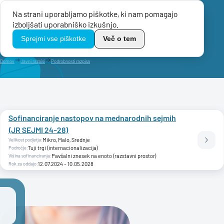
Na strani uporabljamo piškotke, ki nam pomagajo
Menu
izboljšati uporabniško izkušnjo.
TikoPro
Sprejmi vse piškotke
Več o tem
Domov
Javni razpisi
Podrobnosti razpisa
Sofinanciranje nastopov na mednarodnih sejmih
(JR SEJMI 24-28)
Velikost podjetja:
Mikro
Malo
Srednje
Prebe
Področje:
Tuji trgi (internacionalizacija)
Višina sofinanciranja:
Pavšalni znesek na enoto (razstavni prostor)
Rok za oddajo:
12.07.2024 - 10.05.2028