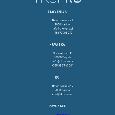
SLOVENIJA
Beloruska ulica 7
2000 Maribor
info@tiko-pro.si
+386 70 703 030
HRVAŠKA
Savska cesta 41
10000 Zagreb
info@tiko-pro.hr
+385 99 33 47 004
EU
Beloruska ulica 7
2000 Maribor
info@tiko-pro.eu
POVEZAVE
Javni razpisi