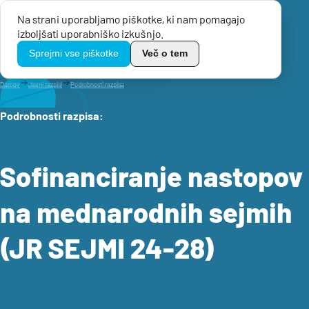
Na strani uporabljamo piškotke, ki nam pomagajo
Menu
izboljšati uporabniško izkušnjo.
TikoPro
Sprejmi vse piškotke
Več o tem
Domov
Javni razpisi
Podrobnosti razpisa
Podrobnosti razpisa
:
Sofinanciranje nastopov
na mednarodnih sejmih
(JR SEJMI 24-28)