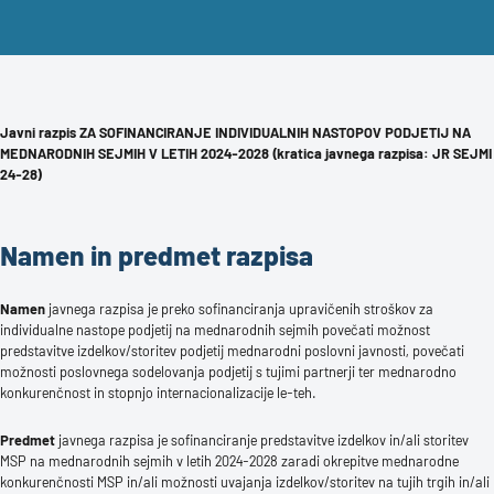
Javni razpis ZA SOFINANCIRANJE INDIVIDUALNIH NASTOPOV PODJETIJ NA
MEDNARODNIH SEJMIH V LETIH 2024-2028 (kratica javnega razpisa: JR SEJMI
24-28)
Namen in predmet razpisa
Namen
javnega razpisa je preko sofinanciranja upravičenih stroškov za
individualne nastope podjetij na mednarodnih sejmih povečati možnost
predstavitve izdelkov/storitev podjetij mednarodni poslovni javnosti, povečati
možnosti poslovnega sodelovanja podjetij s tujimi partnerji ter mednarodno
konkurenčnost in stopnjo internacionalizacije le-teh.
Predmet
javnega razpisa je sofinanciranje predstavitve izdelkov in/ali storitev
MSP na mednarodnih sejmih v letih 2024-2028 zaradi okrepitve mednarodne
konkurenčnosti MSP in/ali možnosti uvajanja izdelkov/storitev na tujih trgih in/ali