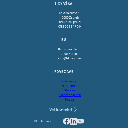
HRVAŠKA
Savska cesta 41
10000 Zagreb
info@tiko-pro.hr
+385 99 33 47 004
EU
Beloruska ulica 7
2000 Maribor
info@tiko-pro.eu
POVEZAVE
Javni razpisi
EU programi
Storitve
Uspešne zgodbe
Novice
Vsi kontakti
Sledite nam:
Facebook
LinkedIn
Youtube