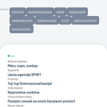
Oznake:
investicije
nepovratna sredstva
razpisi
sofinanciranje
mednarodni sejmi
razstavni prostor
tuji trg
nastop na tujih trgih
sejemski prostor
Odprt
Velikost podjetja:
Mikro, malo, srednje
Razpisnik:
Javna agencija SPIRIT
Področje:
Tuji trgi (internacionalizacija)
Vrsta razpisa:
Nepovratna sredstva
Višina sofinanciranja:
Pavšalni znesek na enoto (razstavni prostor)
Datum objave: