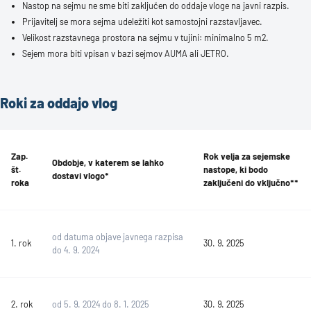
Nastop na sejmu ne sme biti zaključen do oddaje vloge na javni razpis.
Prijavitelj se mora sejma udeležiti kot samostojni razstavljavec.
Velikost razstavnega prostora na sejmu v tujini: minimalno 5 m2.
Sejem mora biti vpisan v bazi sejmov AUMA ali JETRO.
Roki za oddajo vlog
Zap.
Rok velja za sejemske
Obdobje, v katerem se lahko
št.
nastope, ki bodo
dostavi vlogo*
roka
zaključeni do vključno**
od datuma objave javnega razpisa
1. rok
30. 9. 2025
do 4. 9. 2024
2. rok
od 5. 9. 2024 do 8. 1. 2025
30. 9. 2025