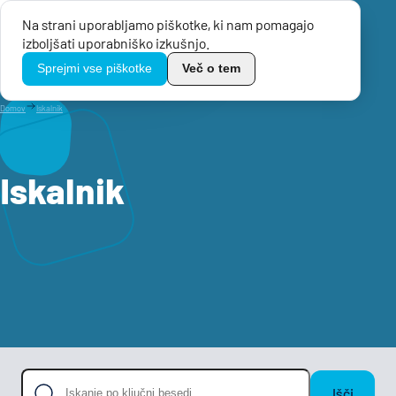
Na strani uporabljamo piškotke, ki nam pomagajo
Menu
izboljšati uporabniško izkušnjo.
TikoPro
Sprejmi vse piškotke
Več o tem
Domov
Iskalnik
Iskalnik
Išči