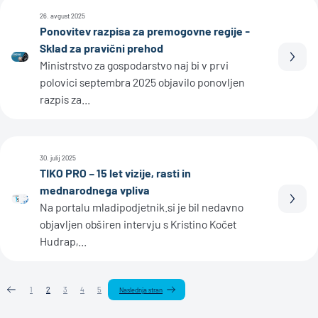
26. avgust 2025
Ponovitev razpisa za premogovne regije -
Sklad za pravični prehod
Prebe
Ministrstvo za gospodarstvo naj bi v prvi
polovici septembra 2025 objavilo ponovljen
razpis za...
30. julij 2025
TIKO PRO – 15 let vizije, rasti in
mednarodnega vpliva
Prebe
Na portalu mladipodjetnik.si je bil nedavno
objavljen obširen intervju s Kristino Kočet
Hudrap,...
1
2
3
4
5
Naslednja stran