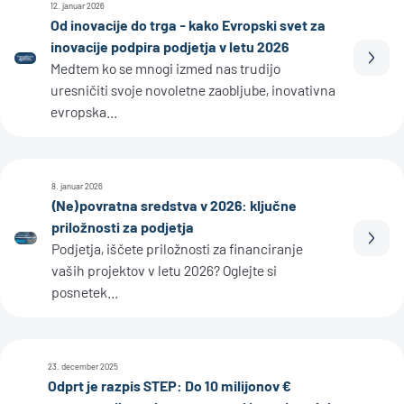
12. januar 2026
Od inovacije do trga - kako Evropski svet za
inovacije podpira podjetja v letu 2026
Prebe
Medtem ko se mnogi izmed nas trudijo
uresničiti svoje novoletne zaobljube, inovativna
evropska...
8. januar 2026
(Ne)povratna sredstva v 2026: ključne
priložnosti za podjetja
Prebe
Podjetja, iščete priložnosti za financiranje
vaših projektov v letu 2026? Oglejte si
posnetek...
23. december 2025
Odprt je razpis STEP: Do 10 milijonov €