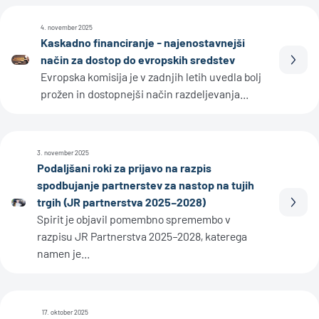
4. november 2025
Kaskadno financiranje - najenostavnejši
način za dostop do evropskih sredstev
Prebe
Evropska komisija je v zadnjih letih uvedla bolj
prožen in dostopnejši način razdeljevanja...
3. november 2025
Podaljšani roki za prijavo na razpis
spodbujanje partnerstev za nastop na tujih
trgih (JR partnerstva 2025–2028)
Prebe
Spirit je objavil pomembno spremembo v
razpisu JR Partnerstva 2025–2028, katerega
namen je...
17. oktober 2025