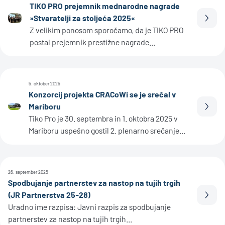
TIKO PRO prejemnik mednarodne nagrade
»Stvaratelji za stoljeća 2025«
Prebe
Z velikim ponosom sporočamo, da je TIKO PRO
postal prejemnik prestižne nagrade...
5. oktober 2025
Konzorcij projekta CRACoWi se je srečal v
Mariboru
Prebe
Tiko Pro je 30. septembra in 1. oktobra 2025 v
Mariboru uspešno gostil 2. plenarno srečanje...
26. september 2025
Spodbujanje partnerstev za nastop na tujih trgih
(JR Partnerstva 25-28)
Prebe
Uradno ime razpisa: Javni razpis za spodbujanje
partnerstev za nastop na tujih trgih...