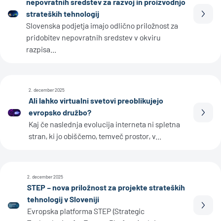
nepovratnih sredstev za razvoj in proizvodnjo
strateških tehnologij
Prebe
Slovenska podjetja imajo odlično priložnost za
pridobitev nepovratnih sredstev v okviru
razpisa...
2. december 2025
Ali lahko virtualni svetovi preoblikujejo
evropsko družbo?
Prebe
Kaj če naslednja evolucija interneta ni spletna
stran, ki jo obiščemo, temveč prostor, v...
2. december 2025
STEP – nova priložnost za projekte strateških
tehnologij v Sloveniji
Prebe
Evropska platforma STEP (Strategic