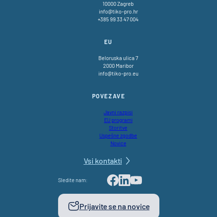
10000 Zagreb
info@tiko-pro.hr
+385 99 33 47 004
EU
Beloruska ulica 7
2000 Maribor
info@tiko-pro.eu
POVEZAVE
Javni razpisi
EU programi
Storitve
Uspešne zgodbe
Novice
Vsi kontakti
Sledite nam:
Facebook
LinkedIn
Youtube
Prijavite se na novice