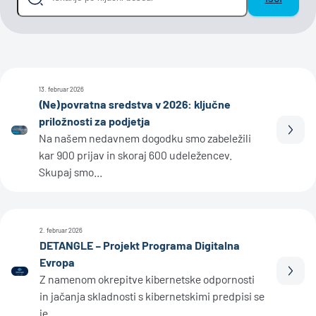
13. februar 2026
(Ne)povratna sredstva v 2026: ključne
priložnosti za podjetja
Prebe
Na našem nedavnem dogodku smo zabeležili
kar 900 prijav in skoraj 600 udeležencev.
Skupaj smo...
2. februar 2026
DETANGLE – Projekt Programa Digitalna
Evropa
Prebe
Z namenom okrepitve kibernetske odpornosti
in jačanja skladnosti s kibernetskimi predpisi se
je...