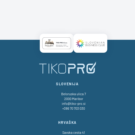
Certificate AAA Logo
Certificate SBC Logo
SLOVENIJA
Beloruska ulica 7
2000 Maribor
info@tiko-pro.si
+386 70 703 030
HRVAŠKA
Savska cesta 41