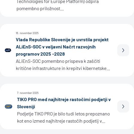
Technologies for Europe Platform) odpira
pomembno priložnost...
16. november 2025
Vlada Republike Slovenije je uvrstila projekt
ALiEnS-SOC v veljavni Načrt razvojnih
Prebe
programov 2025 -2028
ALiEnS-SOC pomembno prispeva k zaščiti
kritične infrastrukture in krepitvi kibernetske...
7. november 2025
TIKO PRO med najhitreje rastočimi podjetji v
Sloveniji
Prebe
Podjetje TIKO PRO je bilo tudi letos prepoznano
kot eno izmed najhitreje rastočih podjetij v...