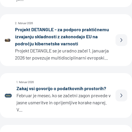
2. februar 2026
Projekt DETANGLE - za podporo praktičnemu
izvajanju skladnosti z zakonodajo EU na
Prebe
področju kibernetske varnosti
Projekt DETANGLE se je uradno začel 1. januarja
2026 ter povezuje multidisciplinarni evropski...
1. februar 2026
Zakaj vsi govorijo o podatkovnih prostorih?
Februar je mesec, ko se začetni zagon prevede v
Prebe
jasne usmeritve in oprijemljive korake naprej.
V...