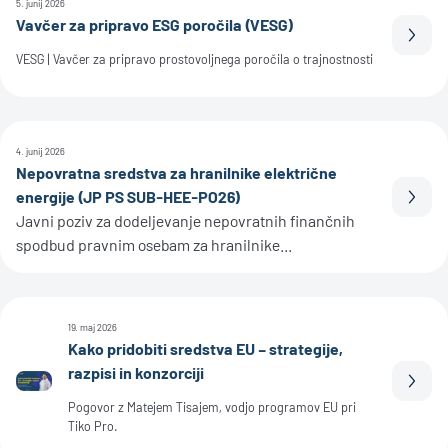
5. junij 2026
Vavčer za pripravo ESG poročila (VESG)
Prebe
VESG | Vavčer za pripravo prostovoljnega poročila o trajnostnosti
4. junij 2026
Nepovratna sredstva za hranilnike električne
energije (JP PS SUB-HEE-PO26)
Prebe
Javni poziv za dodeljevanje nepovratnih finančnih
spodbud pravnim osebam za hranilnike...
19. maj 2026
Kako pridobiti sredstva EU – strategije,
razpisi in konzorciji
Prebe
Pogovor z Matejem Tisajem, vodjo programov EU pri
Tiko Pro.