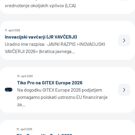
vrednotenje okoljskih vplivov (LCA)
17. april 2026
Inovacijski vavčerji (JR VAVČERJI)
Prebe
Uradno ime razpisa: JAVNI RAZPIS »INOVACIJSKI
VAVČERJI 2026« (kratica javnega...
15. april 2026
Tiko Pro na GITEX Europe 2026
Na dogodku GITEX Europe 2026 podjetjem
Prebe
pomagamo poiskati ustrezno EU financiranje
za...
15. april 2026