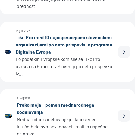
prednost...
17. julij 2026
Tiko Pro med 10 najuspešnejšimi slovenskimi
organizacijami po neto prispevku v programu
Digitalna Evropa
Prebe
Po podatkih Evropske komisije se Tiko Pro
uvršča na 9. mesto v Sloveniji po neto prispevku
iz...
7. julij 2026
Preko meja - pomen mednarodnega
sodelovanja
Prebe
Mednarodno sodelovanje je danes eden
ključnih dejavnikov inovacij, rasti in uspešne
priprave...