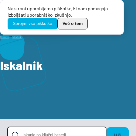
Na strani uporabljamo piškotke, ki nam pomagajo
Menu
izboljšati uporabniško izkušnjo.
TikoPro
Sprejmi vse piškotke
Več o tem
Domov
Iskalnik
Iskalnik
Išči