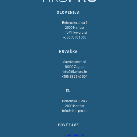
SLOVENIJA
Beloruska ulica 7
2000 Maribor
info@tiko-pro.si
+386 70 703 030
HRVAŠKA
Savska cesta 41
10000 Zagreb
info@tiko-pro.hr
+385 99 33 47 004
EU
Beloruska ulica 7
2000 Maribor
info@tiko-pro.eu
POVEZAVE
Javni razpisi