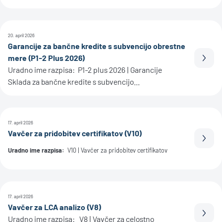
20. april 2026
Garancije za bančne kredite s subvencijo obrestne
mere (P1-2 Plus 2026)
Prebe
Uradno ime razpisa: P1-2 plus 2026 | Garancije
Sklada za bančne kredite s subvencijo...
17. april 2026
Vavčer za pridobitev certifikatov (V10)
Prebe
Uradno ime razpisa:
V10 | Vavčer za pridobitev certifikatov
17. april 2026
Vavčer za LCA analizo (V8)
Prebe
Uradno ime razpisa: V8 | Vavčer za celostno