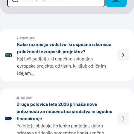
2. avgust 2026
Kako razmišlja vodstvo, ki uspešno izkorišča
priložnosti evropskih projektov?
Prebe
Kaj loči podjetja, ki uspešno vstopajo v
evropske projekte, od tistih, ki kljub odličnim
idejam...
28. julij 2026
Druga polovica leta 2026 prinaša nove
priložnosti za nepovratna sredstva in ugodno
financiranje
Prebe
Poletje je obdobje, ko lahko podjetja z dobro
pripravo pridobijo pomembno konkurenčno