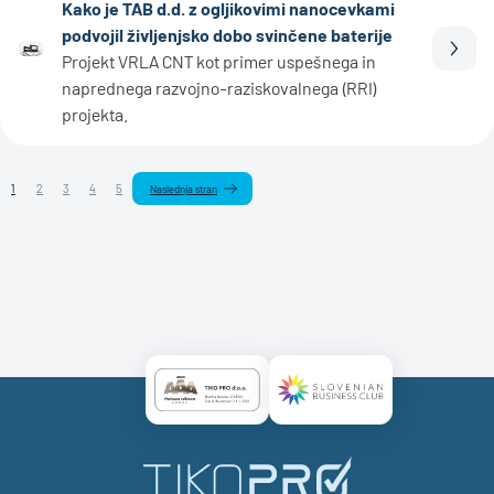
Kako je TAB d.d. z ogljikovimi nanocevkami
podvojil življenjsko dobo svinčene baterije
Prebe
Projekt VRLA CNT kot primer uspešnega in
naprednega razvojno-raziskovalnega (RRI)
projekta.
1
2
3
4
5
Naslednja stran
Certificate AAA Logo
Certificate SBC Logo