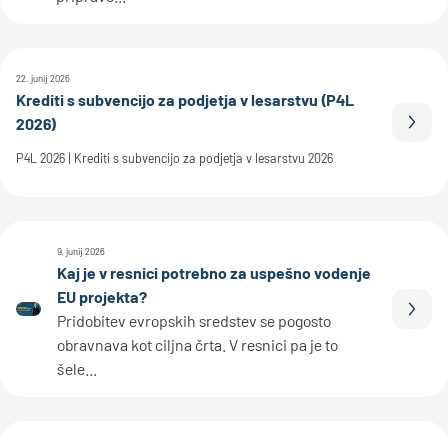
22. junij 2026
Krediti s subvencijo za podjetja v lesarstvu (P4L
2026)
Prebe
P4L 2026 | Krediti s subvencijo za podjetja v lesarstvu 2026
9. junij 2026
Kaj je v resnici potrebno za uspešno vodenje
EU projekta?
Prebe
Pridobitev evropskih sredstev se pogosto
obravnava kot ciljna črta. V resnici pa je to
šele...