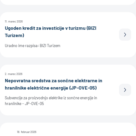
11. marec 2026
Ugoden kredit za investicije v turizmu (BIZI
Turizem)
Prebe
Uradno ime razpisa: BIZI Turizem
2. marec 2026
Nepovratna sredstva za sončne elektrarne in
hranilnike električne energije (JP-OVE-05)
Prebe
Subvencije za proizvodnjo elektrike iz sončne energije in
hranilnike - JP-OVE-05
18. februar 2026