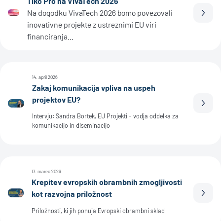
Tiko Pro na VivaTech 2026
Na dogodku VivaTech 2026 bomo povezovali
Prebe
inovativne projekte z ustreznimi EU viri
financiranja...
14. april 2026
Zakaj komunikacija vpliva na uspeh
projektov EU?
Prebe
Intervju: Sandra Bortek, EU Projekti - vodja oddelka za
komunikacijo in diseminacijo
17. marec 2026
Krepitev evropskih obrambnih zmogljivosti
kot razvojna priložnost
Prebe
Priložnosti, ki jih ponuja Evropski obrambni sklad