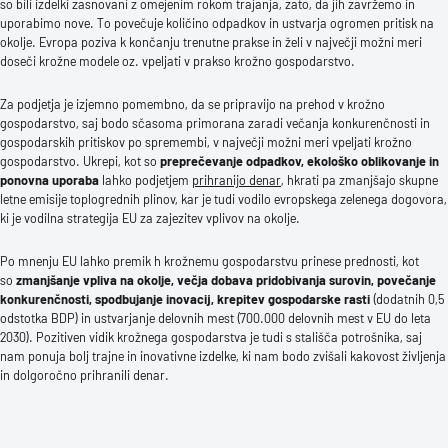
so bili izdelki zasnovani z omejenim rokom trajanja, zato, da jih zavržemo in
uporabimo nove. To povečuje količino odpadkov in ustvarja ogromen pritisk na
okolje. Evropa poziva k končanju trenutne prakse in želi v največji možni meri
doseči krožne modele oz. vpeljati v prakso krožno gospodarstvo.
Za podjetja je izjemno pomembno, da se pripravijo na prehod v krožno
gospodarstvo, saj bodo sčasoma primorana zaradi večanja konkurenčnosti in
gospodarskih pritiskov po spremembi, v največji možni meri vpeljati krožno
gospodarstvo. Ukrepi, kot so
preprečevanje odpadkov, ekološko oblikovanje in
ponovna uporaba
lahko podjetjem
prihranijo denar
, hkrati pa zmanjšajo skupne
letne emisije toplogrednih plinov, kar je tudi vodilo evropskega zelenega dogovora,
ki je vodilna strategija EU za zajezitev vplivov na okolje.
Po mnenju EU lahko premik h krožnemu gospodarstvu prinese prednosti, kot
so
zmanjšanje vpliva na okolje, večja dobava pridobivanja surovin, povečanje
konkurenčnosti, spodbujanje inovacij, krepitev gospodarske rasti
(dodatnih 0,5
odstotka BDP) in ustvarjanje delovnih mest (700.000 delovnih mest v EU do leta
2030). Pozitiven vidik krožnega gospodarstva je tudi s stališča potrošnika, saj
nam ponuja bolj trajne in inovativne izdelke, ki nam bodo zvišali kakovost življenja
in dolgoročno prihranili denar.