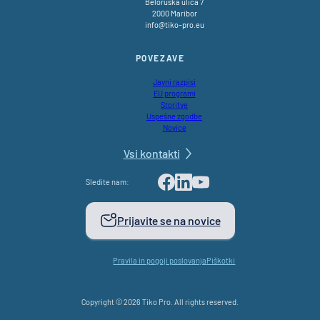
Beloruska ulica 7
2000 Maribor
info@tiko-pro.eu
POVEZAVE
Javni razpisi
EU programi
Storitve
Uspešne zgodbe
Novice
Vsi kontakti
Sledite nam:
Facebook
LinkedIn
Youtube
Prijavite se na novice
Pravila in pogoji poslovanja
Piškotki
Copyright © 2026 Tiko Pro. All rights reserved.