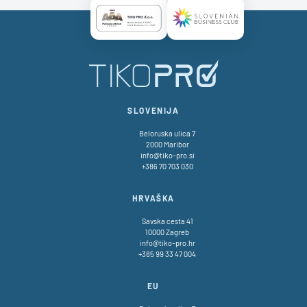
Certificate AAA Logo
Certificate SBC Logo
SLOVENIJA
Beloruska ulica 7
2000 Maribor
info@tiko-pro.si
+386 70 703 030
HRVAŠKA
Savska cesta 41
10000 Zagreb
info@tiko-pro.hr
+385 99 33 47 004
EU