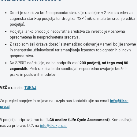
Odprt je razpis za krožno gospodarstvo, ki je razdeljen v 2 sklopa: eden za
zagonska start-up podjetja ter drugi za MSP (mikro, mala ter srednje velika
podjetja).
Podjetja lahko pridobijo nepovratna sredstva za investicije v osnovna
opredmetena in neopredmetena sredstva.
Z razpisom želi država doseči sistematično delovanje v smeri boljše snovne
in energetske učinkovitosti ter zmanjšanja izpustov toplogrednih plinov v
gospodarstvu.
Na SPIRIT načrtujejo, da bo podprtih vsaj
200 podjetij, od tega vsaj 80
zagonskih
. Prek razpisa bodo spodbujali neposredno uvajanje krožnih
praks in poslovnih modelov.
VEČ
o razpisu
TUKAJ
Za pregled pogojev in prijavo na razpis nas kontaktirajte na email
info@tiko-
pro.si
V podjetju pripravljamo tudi
LCA analize (Life Cycle Assessment)
. Kontaktirajte
nas za pripravo LCA na
info@tiko-pro.si