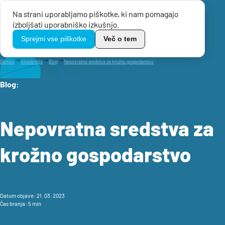
Na strani uporabljamo piškotke, ki nam pomagajo
Menu
izboljšati uporabniško izkušnjo.
TikoPro
Sprejmi vse piškotke
Več o tem
Domov
Akademija
Blog
Nepovratna sredstva za krožno gospodarstvo
Blog:
Nepovratna sredstva za
krožno gospodarstvo
Datum objave: 21. 03. 2023
Čas branja: 5 min