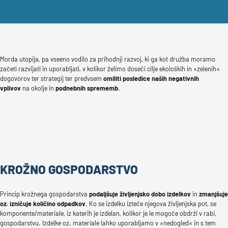
Morda utopija, pa vseeno vodilo za prihodnji razvoj, ki ga kot družba moramo
začeti razvijati in uporabljati, v kolikor želimo doseči cilje ekoloških in »zelenih«
dogovorov ter strategij ter predvsem
omiliti posledice naših negativnih
vplivov
na okolje in
podnebnih sprememb
.
KROŽNO GOSPODARSTVO
Princip krožnega gospodarstva
podaljšuje življenjsko dobo izdelkov
in
zmanjšuje
oz. izničuje količino odpadkov
. Ko se izdelku izteče njegova življenjska pot, se
komponente/materiale, iz katerih je izdelan, kolikor je le mogoče obdrži v rabi,
gospodarstvu. Izdelke oz. materiale lahko uporabljamo v »nedogled« in s tem