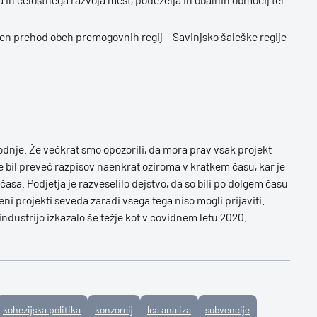
čen prehod obeh premogovnih regij – Savinjsko šaleške regije
ihodnje. Že večkrat smo opozorili, da mora prav vsak projekt
s je bil preveč razpisov naenkrat oziroma v kratkem času, kar je
asa. Podjetja je razveselilo dejstvo, da so bili po dolgem času
eni projekti seveda zaradi vsega tega niso mogli prijaviti.
industrijo izkazalo še težje kot v covidnem letu 2020.
kohezijska politika
konzorcij
lca analiza
subvencije