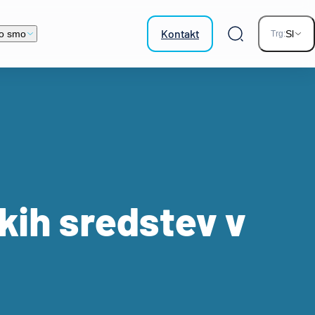
Kontakt
o smo
Sl
Trg:
Iskalnik
skih sredstev v