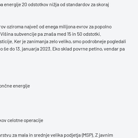
ba energije 20 odstotkov nižja od standardov za skoraj
rov oziroma največ od enega milijona evrov za popolno
 Višina subvencije pa znaša med 15 in 50 odstotki.
sticije. Ker je zanimanja zelo veliko, smo podrobneje pogledali
o še do 13. januarja 2023. Eko sklad povrne petino, vendar pa
sončne energije
kov celotne operacije
stvu za mala in srednje velika podjetja (MSP). Z javnim