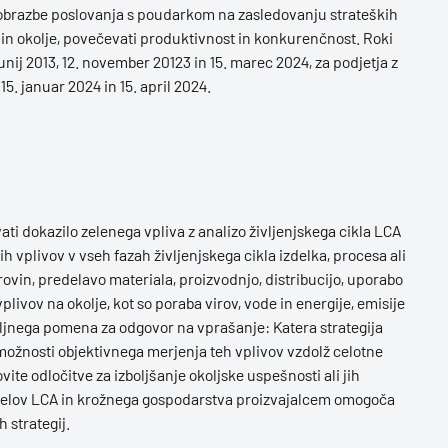
reobrazbe poslovanja s poudarkom na zasledovanju strateških
e in okolje, povečevati produktivnost in konkurenčnost. Roki
junij 2013, 12. november 20123 in 15. marec 2024, za podjetja z
15. januar 2024 in 15. april 2024.
ati dokazilo zelenega vpliva z analizo življenjskega cikla LCA
h vplivov v vseh fazah življenjskega cikla izdelka, procesa ali
urovin, predelavo materiala, proizvodnjo, distribucijo, uporabo
vplivov na okolje, kot so poraba virov, vode in energije, emisije
meljnega pomena za odgovor na vprašanje: Katera strategija
 možnosti objektivnega merjenja teh vplivov vzdolž celotne
ite odločitve za izboljšanje okoljske uspešnosti ali jih
delov LCA in krožnega gospodarstva proizvajalcem omogoča
 strategij.