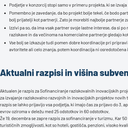
Podjetje v konzorcij stopi samo v primeru projekta, ki se izvaj
Pomembno je zavedanje, da bo projekt bolje tekel, če bodo par
bolj prijatelji kot partnerji. Zato je morebiti najbolje partnerje
Izzivi pa so, da ima vsak partner svoje lastne interese, da si po
raziskave in da večinoma na komercialne partnerje gledajo kot
Vse bolj se izkazuje tudi pomen dobre koordinacije pri pripravi
avtoritete ali celo znanja, potem koordinacija ni osredotočena i
Aktualni razpisi in višina subven
Aktualen je razpis za Sofinanciranje raziskovalnih inovacijskih pro
za izvajanje raziskovalno razvojnih in inovacijskih projektov novih 
razpis se lahko prijavijo vsa podjetja, ki imajo čas za prijavo do 3. a
evrov oziroma v deležu med 25 odstotkov in 60 odstotkov.
Že 19. decembra se zapre razpis za sofinanciranje v turizmu. Kar 50
turističnih zmogljivosti, kot so hoteli, gostišča, penzioni, visoko kv