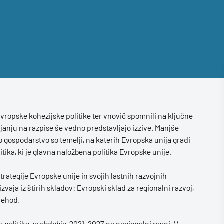
 Evropske kohezijske politike ter vnovič spomnili na ključne
vljanju na razpise še vedno predstavljajo izzive. Manjše
 gospodarstvo so temelji, na katerih Evropska unija gradi
tika, ki je glavna naložbena politika Evropske unije.
trategije Evropske unije in svojih lastnih razvojnih
vaja iz štirih skladov: Evropski sklad za regionalni razvoj,
prehod.
 politike za obdobje 2021–2027 na nacionalni ravni. V