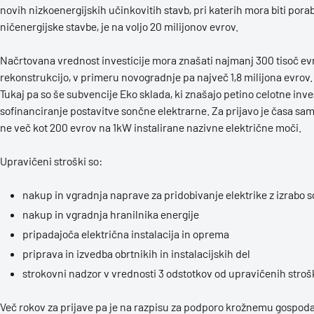
novih nizkoenergijskih učinkovitih stavb, pri katerih mora biti pora
ničenergijske stavbe, je na voljo 20 milijonov evrov.
Načrtovana vrednost investicije mora znašati najmanj 300 tisoč ev
rekonstrukcijo, v primeru novogradnje pa največ 1,8 milijona evrov.
Tukaj pa so še subvencije Eko sklada, ki znašajo petino celotne inve
sofinanciranje postavitve sončne elektrarne. Za prijavo je časa sam
ne več kot 200 evrov na 1kW instalirane nazivne električne moči.
Upravičeni stroški so:
nakup in vgradnja naprave za pridobivanje elektrike z izrabo 
nakup in vgradnja hranilnika energije
pripadajoča električna instalacija in oprema
priprava in izvedba obrtnikih in instalacijskih del
strokovni nadzor v vrednosti 3 odstotkov od upravičenih stroš
Več rokov za prijave pa je na razpisu za podporo krožnemu gospodar