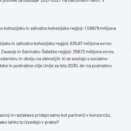
 kohezijsko in zahodno kohezijsko regijo): 1.599,79 milijona
ijsko in zahodno kohezijsko regijo): 635,97 milijona evrov;
 Zasavje in Savinsko-Šaleško regijo): 258,72 milijona evrov.
odarstvu in okolju na območjih, ki se soočajo s socialno-
ske in podnebne cilje Unije za leto 2030, ter na podnebno
zvoj in raziskave pridejo samo kot partnerji v konzorciju.
kako lahko to izvedejo v praksi?