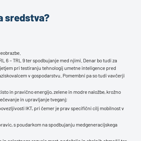
a sredstva?
reobrazbe.
RL 6 – TRL 9 ter spodbujanje med njimi. Denar bo tudi za
etjem pri testiranju tehnologij umetne inteligence pred
 raziskovalcem v gospodarstvu. Pomembni pa so tudi vavčerji
isto in pravično energijo, zelene in modre naložbe, krožno
čevanje in upravljanje tveganj;
ezljivosti IKT, pri čemer je prav specifični cilj mobilnost v
h pravic, s poudarkom na spodbujanju medgeneracijskega
 in celostnega razvoja mest, podeželja in obalnih območij ter