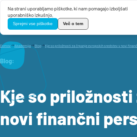
Na strani uporabljamo piškotke, ki nam pomagajo izboljšati
uporabniško izkušnjo.
Javni razpis
TikoPro
Sprejmi vse piškotke
Več o tem
Domov
Akademija
Blog
Kje so priložnosti za črpanje evropskih sredstev v novi finan
Blog:
Kje so priložnost
novi finančni per