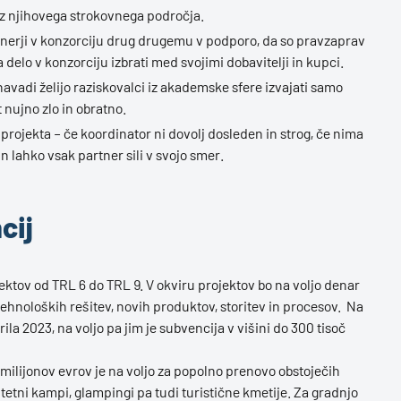
a z njihovega strokovnega področja.
tnerji v konzorciju drug drugemu v podporo, da so pravzaprav
 za delo v konzorciju izbrati med svojimi dobavitelji in kupci.
 navadi želijo raziskovalci iz akademske sfere izvajati samo
 nujno zlo in obratno.
 projekta – če koordinator ni dovolj dosleden in strog, če nima
n lahko vsak partner sili v svojo smer.
cij
jektov od TRL 6 do TRL 9. V okviru projektov bo na voljo denar
tehnoloških rešitev, novih produktov, storitev in procesov. Na
prila 2023, na voljo pa jim je subvencija v višini do 300 tisoč
 milijonov evrov je na voljo za popolno prenovo obstoječih
alitetni kampi, glampingi pa tudi turistične kmetije. Za gradnjo