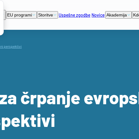
Uspešne zgodbe
Novice
i
EU programi
Storitve
Akademija
Kd
čni perspektivi
i za črpanje evrop
spektivi