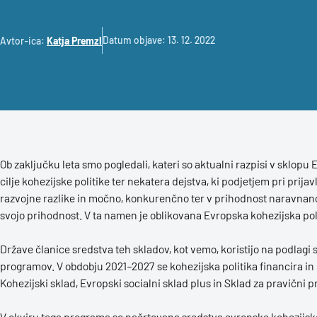
Datum objave: 13. 12. 2022
Avtor-ica:
Katja Premzl
Ob zaključku leta smo pogledali, kateri so aktualni razpisi v sklopu
cilje kohezijske politike ter nekatera dejstva, ki podjetjem pri prija
razvojne razlike in močno, konkurenčno ter v prihodnost naravnano
svojo prihodnost. V ta namen je oblikovana Evropska kohezijska poli
Države članice sredstva teh skladov, kot vemo, koristijo na podlagi s
programov. V obdobju 2021–2027 se kohezijska politika financira in iz
Kohezijski sklad, Evropski socialni sklad plus in Sklad za pravični 
V okviru tega programa so načrtovana sredstva evropske kohezijske