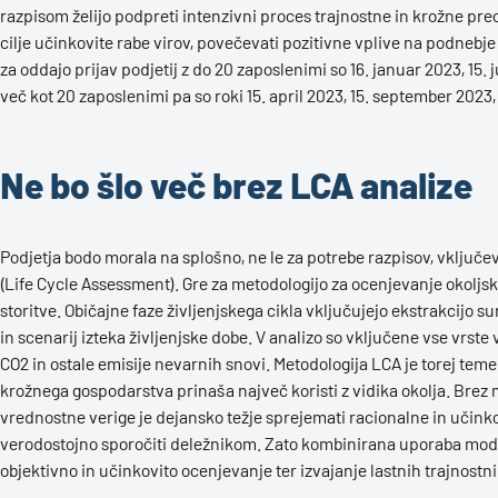
razpisom želijo podpreti intenzivni proces trajnostne in krožne p
cilje učinkovite rabe virov, povečevati pozitivne vplive na podnebj
za oddajo prijav podjetij z do 20 zaposlenimi so 16. januar 2023, 15. 
več kot 20 zaposlenimi pa so roki 15. april 2023, 15. september 2023, 
Ne bo šlo več brez LCA analize
Podjetja bodo morala na splošno, ne le za potrebe razpisov, vključev
(Life Cycle Assessment). Gre za metodologijo za ocenjevanje okoljski
storitve. Običajne faze življenjskega cikla vključujejo ekstrakcijo s
in scenarij izteka življenjske dobe. V analizo so vključene vse vrste 
CO2 in ostale emisije nevarnih snovi. Metodologija LCA je torej te
krožnega gospodarstva prinaša največ koristi z vidika okolja. Brez
vrednostne verige je dejansko težje sprejemati racionalne in učinkov
verodostojno sporočiti deležnikom. Zato kombinirana uporaba mo
objektivno in učinkovito ocenjevanje ter izvajanje lastnih trajnostnih