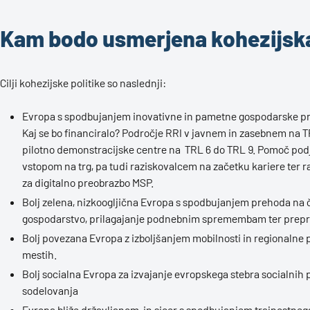
Kam bodo usmerjena kohezijsk
Cilji kohezijske politike so naslednji:
Evropa s spodbujanjem inovativne in pametne gospodarske p
Kaj se bo financiralo? Področje RRI v javnem in zasebnem na T
pilotno demonstracijske centre na TRL 6 do TRL 9. Pomoč podj
vstopom na trg, pa tudi raziskovalcem na začetku kariere ter
za digitalno preobrazbo MSP.
Bolj zelena, nizkoogljična Evropa s spodbujanjem prehoda na č
gospodarstvo, prilagajanje podnebnim spremembam ter prepre
Bolj povezana Evropa z izboljšanjem mobilnosti in regionalne pov
mestih.
Bolj socialna Evropa za izvajanje evropskega stebra socialni
sodelovanja
Evropa bliže državljanom, in sicer s spodbujanjem trajnostnega