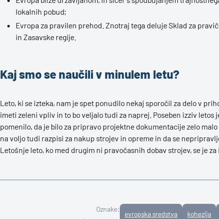
lokalnih pobud;
Evropa za pravilen prehod. Znotraj tega deluje Sklad za pravi
in Zasavske regije.
Kaj smo se naučili v minulem letu?
Leto, ki se izteka, nam je spet ponudilo nekaj sporočil za delo v pr
imeti zeleni vpliv in to bo veljalo tudi za naprej. Poseben izziv leto
pomenilo, da je bilo za pripravo projektne dokumentacije zelo malo č
na voljo tudi razpisi za nakup strojev in opreme in da se nepripravlj
Letošnje leto, ko med drugim ni pravočasnih dobav strojev, se je za 
Oznake:
evropska sredstva
kohezija