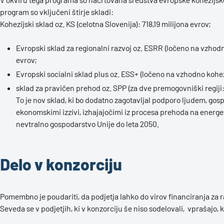
program so vključeni štirje skladi:
Kohezijski sklad oz. KS (celotna Slovenija): 718,19 milijona evrov;
Evropski sklad za regionalni razvoj oz. ESRR (ločeno na vzhodno
evrov;
Evropski socialni sklad plus oz. ESS+ (ločeno na vzhodno kohez
sklad za pravičen prehod oz. SPP (za dve premogovniški regiji:
To je nov sklad, ki bo dodatno zagotavljal podporo ljudem, gosp
ekonomskimi izzivi, izhajajočimi iz procesa prehoda na energet
nevtralno gospodarstvo Unije do leta 2050.
Delo v konzorciju
Pomembno je poudariti, da podjetja lahko do virov financiranja za ra
Seveda se v podjetjih, ki v konzorciju še niso sodelovali, vprašajo, 