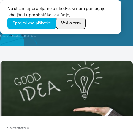
Na strani uporabljamo piškotke, ki nam pomagajo
Menu
izboljšati uporabniško izkušnjo.
TikoPro
Sprejmi vse piškotke
Več o tem
Domov
Novice
Podrobnosti
4. september 2018