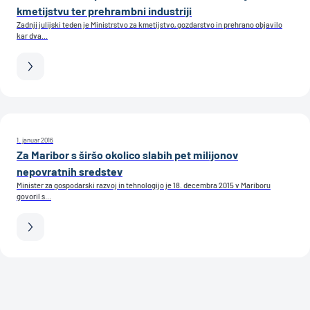
kmetijstvu ter prehrambni industriji
Zadnji julijski teden je Ministrstvo za kmetijstvo, gozdarstvo in prehrano objavilo
kar dva...
1. januar 2016
Za Maribor s širšo okolico slabih pet milijonov
nepovratnih sredstev
Minister za gospodarski razvoj in tehnologijo je 18. decembra 2015 v Mariboru
govoril s...