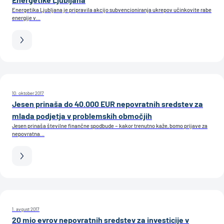
Energetika Ljubljana je pripravila akcijo subvencioniranja ukrepov učinkovite rabe
energije v...
10. oktober 2017
Jesen prinaša do 40.000 EUR nepovratnih sredstev za
mlada podjetja v problemskih območjih
Jesen prinaša številne finančne spodbude – kakor trenutno kaže, bomo prijave za
nepovratna...
1. avgust 2017
20 mio evrov nepovratnih sredstev za investicije v