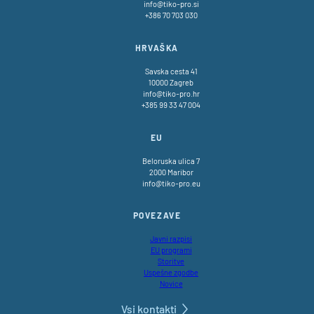
info@tiko-pro.si
+386 70 703 030
HRVAŠKA
Savska cesta 41
10000 Zagreb
info@tiko-pro.hr
+385 99 33 47 004
EU
Beloruska ulica 7
2000 Maribor
info@tiko-pro.eu
POVEZAVE
Javni razpisi
EU programi
Storitve
Uspešne zgodbe
Novice
Vsi kontakti