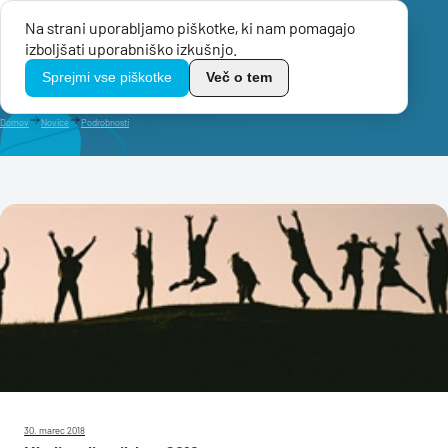
Na strani uporabljamo piškotke, ki nam pomagajo
Menu
izboljšati uporabniško izkušnjo.
TikoPro
Sprejmi vse piškotke
Več o tem
Domov
Novice
Podrobnosti
30. marec 2018