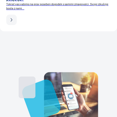
Tokrat vas vabimo na prav poseben dogodek s samimi zmagovalci. Svoje izkušnje
bosta z nami...