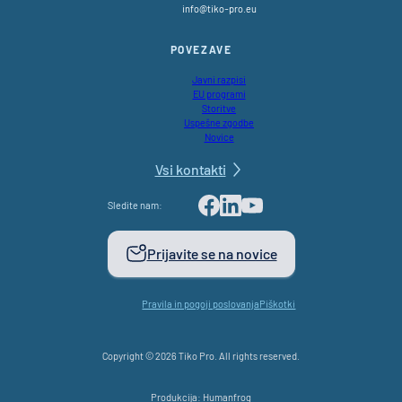
info@tiko-pro.eu
POVEZAVE
Javni razpisi
EU programi
Storitve
Uspešne zgodbe
Novice
Vsi kontakti
Sledite nam:
Facebook
LinkedIn
Youtube
Prijavite se na novice
Pravila in pogoji poslovanja
Piškotki
Copyright © 2026 Tiko Pro. All rights reserved.
Produkcija: Humanfrog