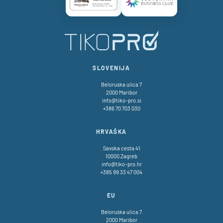
Certificate AAA Logo
Certificate SBC Logo
SLOVENIJA
Beloruska ulica 7
2000 Maribor
info@tiko-pro.si
+386 70 703 030
HRVAŠKA
Savska cesta 41
10000 Zagreb
info@tiko-pro.hr
+385 99 33 47 004
EU
Beloruska ulica 7
2000 Maribor