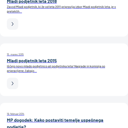
Mladi podjetnik leta 2018
Zavod Mladi podjetnik, ki že od leta 2011 pripravlja izbor Mladi podjetnik leta, je v
preteklih...
15. marec 2015
Mladi podjetnik leta 2015
Iščejo novo mlado podjetnico ali podjetnika leta! Nagrade in komisija so
pripravljene, čakajo...
19. februar 2014
MP dogodek: Kako postaviti temelje uspešnega
podjetja?