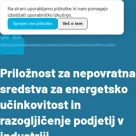
Na strani uporabljamo piškotke, ki nam pomagajo
Menu
izboljšati uporabniško izkušnjo.
TikoPro
Sprejmi vse piškotke
Več o tem
Domov
Novice
Priložnost za nepovratna sredstva za energetsko učinkovitost in razogljičenje podjetij v industriji
Priložnost za nepovratna
sredstva za energetsko
učinkovitost in
razogljičenje podjetij v
industriji