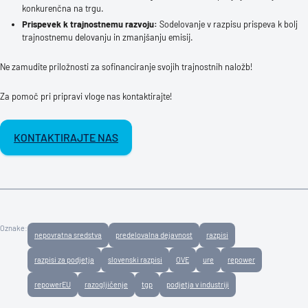
konkurenčna na trgu.
Prispevek k trajnostnemu razvoju:
Sodelovanje v razpisu prispeva k bolj
trajnostnemu delovanju in zmanjšanju emisij.
Ne zamudite priložnosti za sofinanciranje svojih trajnostnih naložb!
Za pomoč pri pripravi vloge nas kontaktirajte!
KONTAKTIRAJTE NAS
Oznake:
nepovratna sredstva
predelovalna dejavnost
razpisi
razpisi za podjetja
slovenski razpisi
OVE
ure
repower
repowerEU
razogljičenje
tgp
podjetja v industriji