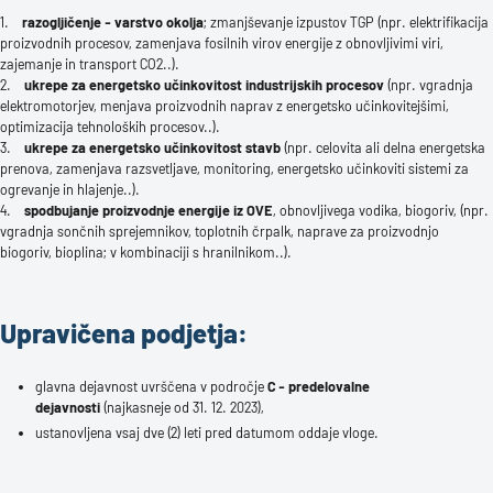
1.
razogljičenje - varstvo okolja
; zmanjševanje izpustov TGP (npr. elektrifikacija
proizvodnih procesov, zamenjava fosilnih virov energije z obnovljivimi viri,
zajemanje in transport CO2..).
2.
ukrepe za energetsko učinkovitost industrijskih procesov
(npr. vgradnja
elektromotorjev, menjava proizvodnih naprav z energetsko učinkovitejšimi,
optimizacija tehnoloških procesov..).
3.
ukrepe za energetsko učinkovitost stavb
(npr. celovita ali delna energetska
prenova, zamenjava razsvetljave, monitoring, energetsko učinkoviti sistemi za
ogrevanje in hlajenje..).
4.
spodbujanje proizvodnje energije iz OVE
, obnovljivega vodika, biogoriv, (npr.
vgradnja sončnih sprejemnikov, toplotnih črpalk, naprave za proizvodnjo
biogoriv, bioplina; v kombinaciji s hranilnikom..).
Upravičena podjetja:
glavna dejavnost uvrščena v področje
C - predelovalne
dejavnosti
(najkasneje od 31. 12. 2023),
ustanovljena vsaj dve (2) leti pred datumom oddaje vloge.