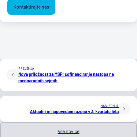
Kontaktirajte nas
PREJŠNJA
Nova priložnost za MSP: sofinanciranje nastopa na
mednarodnih sejmih
NASLEDNJA
Aktualni in napovedani razpisi v 3. kvartalu leta
Vse novice