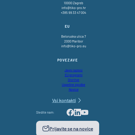
10000 Zagreb
info@tiko-pro.hr
+385 99 33 47 004
EU
Beloruska ulica 7
2000 Maribor
info@tiko-pro.eu
POVEZAVE
Javni razpisi
EU programi
Storitve
Uspešne zgodbe
Novice
Vsi kontakti
Sledite nam:
Facebook
LinkedIn
Youtube
Prijavite se na novice