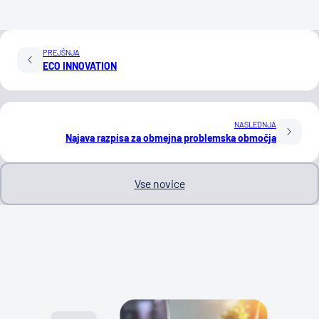
PREJŠNJA
ECO INNOVATION
NASLEDNJA
Najava razpisa za obmejna problemska območja
Vse novice