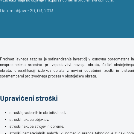
V začetku maja bo objavljen razpis za obmejna problemska območja.
Datum objave: 20. 03. 2013
Predmet javnega razpisa je sofinanciranje investicij v osnovna opredmetena in
neopredmetena sredstva pri vzpostavitvi novega obrata, širitvi obstoječega
obrata, diverzifikaciji izdelkov obrata z novimi dodatnimi izdelki in bistveni
spremembami proizvodnega procesa v obstoječem obratu.
Upravičeni stroški
stroški gradbenih in obrtniških del,
stroški nakupa objektov,
stroški nakupa strojev in opreme,
stroški nematerialnih naložb, ki pomenijo prenos tehnologije z nakupom