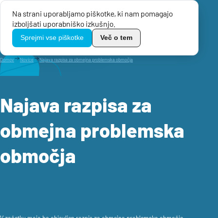
Na strani uporabljamo piškotke, ki nam pomagajo
Menu
izboljšati uporabniško izkušnjo.
TikoPro
Sprejmi vse piškotke
Več o tem
Domov
Novice
Najava razpisa za obmejna problemska območja
Najava razpisa za
obmejna problemska
območja