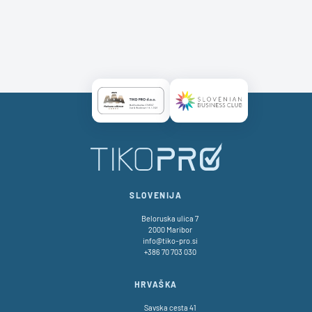
Certificate AAA Logo
Certificate SBC Logo
SLOVENIJA
Beloruska ulica 7
2000 Maribor
info@tiko-pro.si
+386 70 703 030
HRVAŠKA
Savska cesta 41