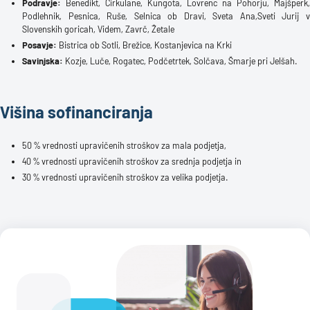
Podravje:
Benedikt, Cirkulane, Kungota, Lovrenc na Pohorju, Majšperk,
Podlehnik, Pesnica, Ruše, Selnica ob Dravi, Sveta Ana,Sveti Jurij v
Slovenskih goricah, Videm, Zavrč, Žetale
Posavje:
Bistrica ob Sotli, Brežice, Kostanjevica na Krki
Savinjska:
Kozje, Luče, Rogatec, Podčetrtek, Solčava, Šmarje pri Jelšah.
Višina sofinanciranja
50 % vrednosti upravičenih stroškov za mala podjetja,
40 % vrednosti upravičenih stroškov za srednja podjetja in
30 % vrednosti upravičenih stroškov za velika podjetja.