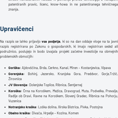
patentiranih pravic, licenc, know-howa in ne patentiranega tehničnega
znanja.
Upravičenci
Na razpis se lahko prijavijo
vsa podjetja
, ki so na dan oddaje vloge na ta javn
razpis registrirana po Zakonu o gospodarskih, ki imajo registriran sedež ali
podružnico, poslujejo in bodo izvajala projekt začetne investicije na obmejnih
problemskih območjih:
Goriška:
Ajdovščina, Brda, Cerkno, Kanal, Miren – Kostanjevica, Vipava
Gorenjska:
Bohinj, Jezersko, Kranjska Gora, Preddvor, Gorje,Tržič,
Žirovnica
JV Slovenija:
Dolenjske Toplice, Ribnica, Šentjernej
Koroška:
Črna na Koroškem, Mežica, Dravograd, Muta, Podvelka, Prevalje,
Radlje ob Dravi, Ravne na Koroškem, Slovenj Gradec, Ribnica na Pohorju,
Vuzenica
Notranjsko kraška:
Loška dolina, Ilirska Bistrica, Pivka, Postojna
Obalno kraška:
Divača, Hrpelje – Kozina, Komen