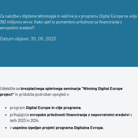
Za naložbe v digitalne tehnologije in veščine je v programu Digital Europe na voljo
392 milijonov evrov. Kako ujeti to pomembno priložnost za financiranje z
evropskimi sredstvi?
Datum objave: 30. 05. 2023
Udeležite se
brezplačnega spletnega seminarja "Winning Digital Europe
project"
in pridobite podroben vpogled v:
program
Digital Europe in cilje programa
,
prihajajoče
evropske priložnosti financiranja z nepovratnimi sredstvi
v
letih 2023 in 2024,
v
uspešno izpeljan projekt programa Digitalna Evropa
.