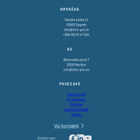
HRVAŠKA
Savska cesta 41
10000 Zagreb
info@tiko-pro.hr
+385 99 33 47 004
EU
Beloruska ulica 7
2000 Maribor
info@tiko-pro.eu
POVEZAVE
Javni razpisi
EU programi
Storitve
Uspešne zgodbe
Novice
Vsi kontakti
Sledite nam: