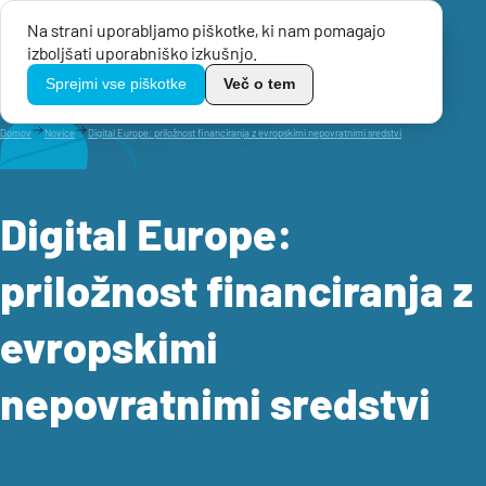
Na strani uporabljamo piškotke, ki nam pomagajo
Menu
izboljšati uporabniško izkušnjo.
TikoPro
Sprejmi vse piškotke
Več o tem
Domov
Novice
Digital Europe: priložnost financiranja z evropskimi nepovratnimi sredstvi
Digital Europe:
priložnost financiranja z
evropskimi
nepovratnimi sredstvi