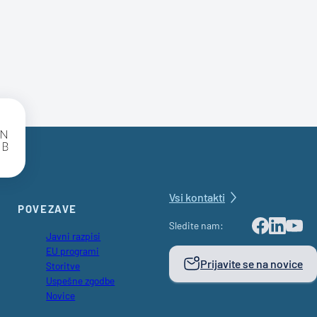
SBC Logo
Vsi kontakti
POVEZAVE
Sledite nam:
Javni razpisi
Facebook
LinkedIn
Youtu
EU programi
Prijavite se na novice
Storitve
Uspešne zgodbe
Novice