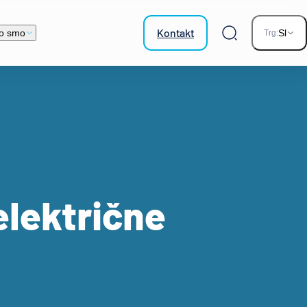
Kontakt
o smo
Sl
Trg:
Iskalnik
električne