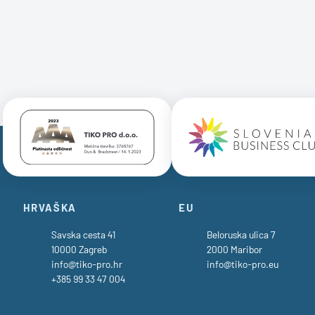
Certificate AAA Logo
Certificate 
HRVAŠKA
EU
Savska cesta 41
Beloruska ulica 7
10000 Zagreb
2000 Maribor
info@tiko-pro.hr
info@tiko-pro.eu
+385 99 33 47 004