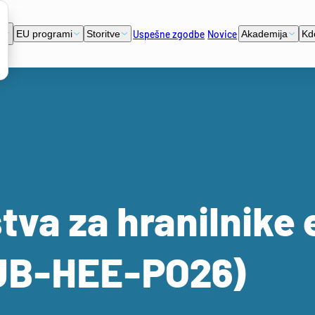
Uspešne zgodbe
Novice
i
EU programi
Storitve
Akademija
Kd
va za hranilnike 
SUB-HEE-PO26)