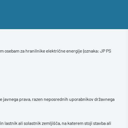
m osebam za hranilnike električne energije (oznaka: JP PS
ebe javnega prava, razen neposrednih uporabnikov državnega
 lastnik ali solastnik zemljišča, na katerem stoji stavba ali