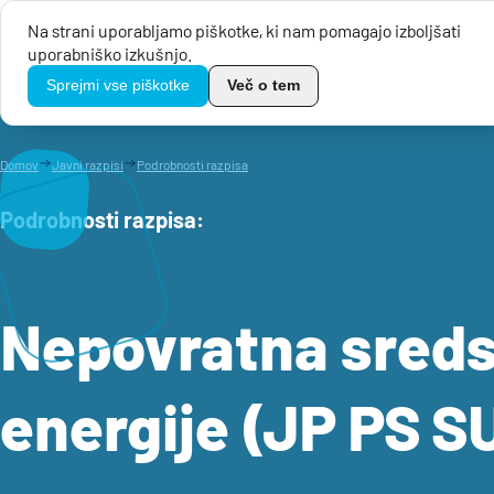
Na strani uporabljamo piškotke, ki nam pomagajo izboljšati
uporabniško izkušnjo.
Javni razpis
TikoPro
Sprejmi vse piškotke
Več o tem
Domov
Javni razpisi
Podrobnosti razpisa
Podrobnosti razpisa
:
Nepovratna sredst
energije (JP PS 