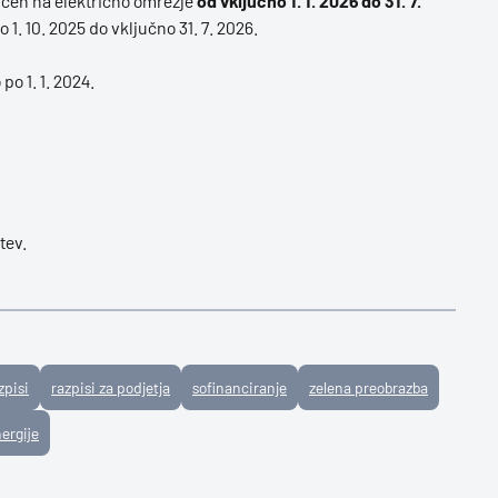
jučen na električno omrežje
od vključno 1. 1. 2026 do 31. 7.
 1. 10. 2025 do vključno 31. 7. 2026.
po 1. 1. 2024.
tev.
zpisi
razpisi za podjetja
sofinanciranje
zelena preobrazba
nergije