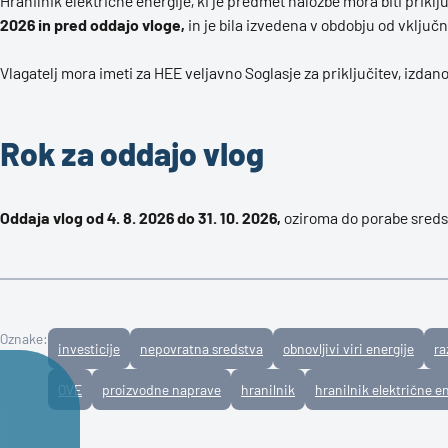
Hranilnik električne energije, ki je predmet naložbe mora biti prikl
2026 in pred oddajo vloge,
in je bila izvedena v obdobju od vključno
Vlagatelj mora imeti za HEE veljavno Soglasje za priključitev, izdano 
Rok za oddajo vlog
Oddaja vlog od 4. 8. 2026 do 31. 10. 2026,
oziroma do porabe sreds
Oznake:
investicije
nepovratna sredstva
obnovljivi viri energije
ra
OVE
proizvodne naprave
hranilnik
hranilnik električne e