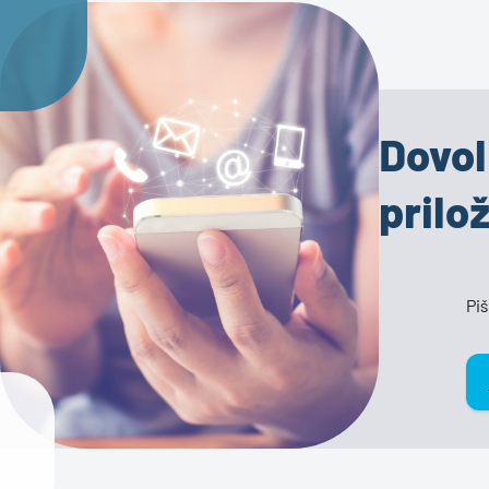
Dovol
prilo
Piš