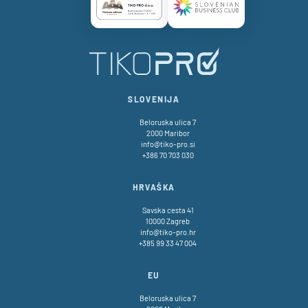
Certificate AAA Logo
Certificate SBC Logo
SLOVENIJA
Beloruska ulica 7
2000 Maribor
info@tiko-pro.si
+386 70 703 030
HRVAŠKA
Savska cesta 41
10000 Zagreb
info@tiko-pro.hr
+385 99 33 47 004
EU
Beloruska ulica 7