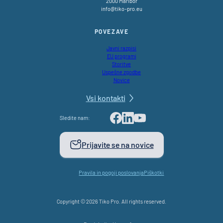
2000 Maribor
info@tiko-pro.eu
POVEZAVE
Javni razpisi
EU programi
Storitve
Uspešne zgodbe
Novice
Vsi kontakti
Sledite nam:
Facebook
LinkedIn
Youtube
Prijavite se na novice
Pravila in pogoji poslovanja
Piškotki
Copyright © 2026 Tiko Pro. All rights reserved.