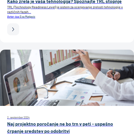
Kako zrela je vaša tehnologija? Spoznajte TRL stopnje
TRL (Technology Readiness Level) je sistem za ocenjevanje zrelosti tehnologije v
različnih fazah...
Avtor-ica:
Eva Matjasic
2. september 2024
Naj projektno poročanje ne bo trn v peti - uspešno
črpanje sredstev po odobritvi