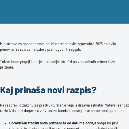
Ministrstvo za gospodarstvo naj bi v prvi polovici septembra 2025 objavilo
ponovljen razpis za naložbe v premogovnih regijah.
Tokrat bodo pogoji jasnejši, roki daljši, stroški pa v določenih primerih že
priznani.
Kaj prinaša novi razpis?
Na razpravi o zakonu za prestrukturiranje regij je državni sekretar Matevž Frangež
razkril, da so v dogovoru z Evropsko komisijo dosegli dve pomembni spremembi:
Upravičeni stroški bodo priznani že od datuma oddaje vloge
na prvi
razpis, ki je bil sicer razveljavljen. To pomeni, da bodo nekateri stroški