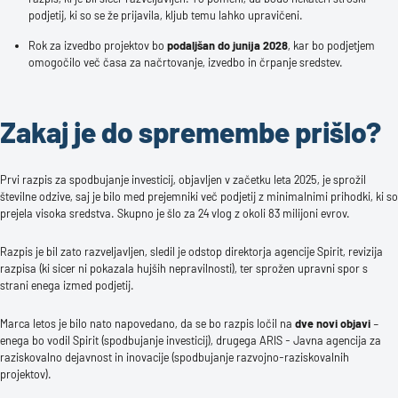
podjetij, ki so se že prijavila, kljub temu lahko upravičeni.
Rok za izvedbo projektov bo
podaljšan do junija 2028
, kar bo podjetjem
omogočilo več časa za načrtovanje, izvedbo in črpanje sredstev.
Zakaj je do spremembe prišlo?
Prvi razpis za spodbujanje investicij, objavljen v začetku leta 2025, je sprožil
številne odzive, saj je bilo med prejemniki več podjetij z minimalnimi prihodki, ki so
prejela visoka sredstva. Skupno je šlo za 24 vlog z okoli 83 milijoni evrov.
Razpis je bil zato razveljavljen, sledil je odstop direktorja agencije Spirit, revizija
razpisa (ki sicer ni pokazala hujših nepravilnosti), ter sprožen upravni spor s
strani enega izmed podjetij.
Marca letos je bilo nato napovedano, da se bo razpis ločil na
dve novi objavi
–
enega bo vodil Spirit (spodbujanje investicij), drugega ARIS - Javna agencija za
raziskovalno dejavnost in inovacije (spodbujanje razvojno-raziskovalnih
projektov).