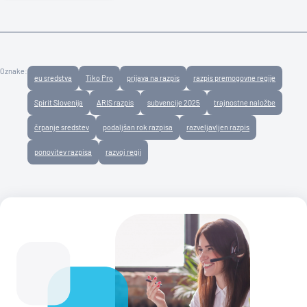
Oznake:
eu sredstva
Tiko Pro
prijava na razpis
razpis premogovne regije
Spirit Slovenija
ARIS razpis
subvencije 2025
trajnostne naložbe
črpanje sredstev
podaljšan rok razpisa
razveljavljen razpis
ponovitev razpisa
razvoj regij