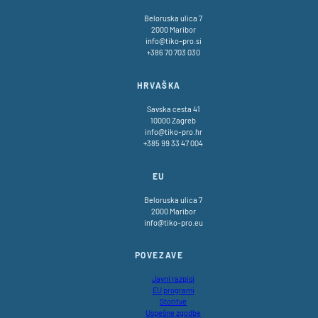
Beloruska ulica 7
2000 Maribor
info@tiko-pro.si
+386 70 703 030
HRVAŠKA
Savska cesta 41
10000 Zagreb
info@tiko-pro.hr
+385 99 33 47 004
EU
Beloruska ulica 7
2000 Maribor
info@tiko-pro.eu
POVEZAVE
Javni razpisi
EU programi
Storitve
Uspešne zgodbe