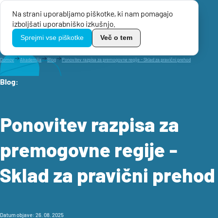
Na strani uporabljamo piškotke, ki nam pomagajo
Menu
izboljšati uporabniško izkušnjo.
TikoPro
Sprejmi vse piškotke
Več o tem
Domov
Akademija
Blog
Ponovitev razpisa za premogovne regije - Sklad za pravični prehod
Blog:
Ponovitev razpisa za
premogovne regije -
Sklad za pravični prehod
Datum objave: 26. 08. 2025