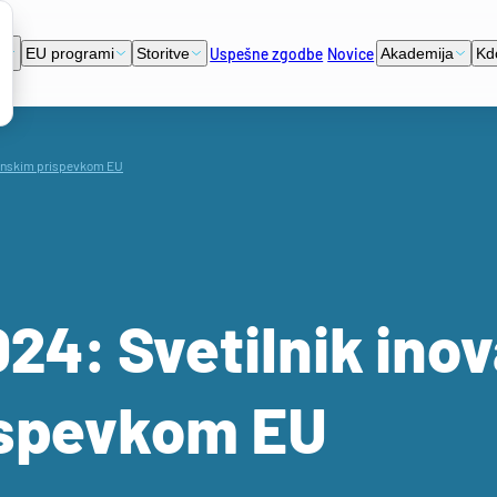
Uspešne zgodbe
Novice
i
EU programi
Storitve
Akademija
Kd
ačunskim prispevkom EU
24: Svetilnik ino
ispevkom EU