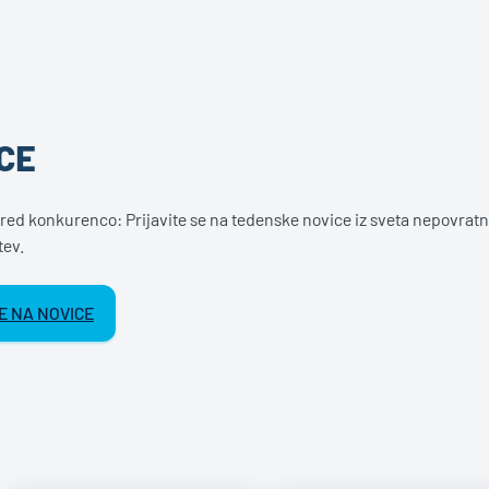
CE
red konkurenco: Prijavite se na tedenske novice iz sveta nepovratn
tev.
E NA NOVICE