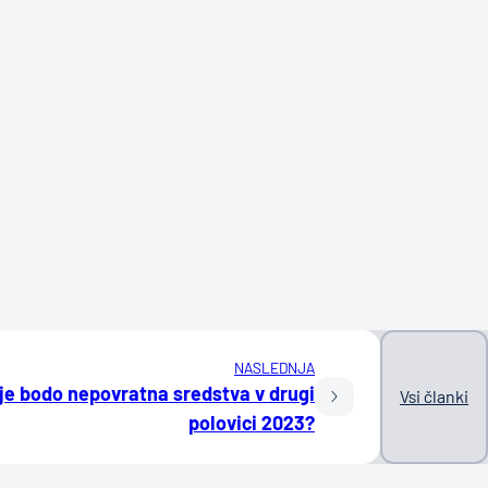
NASLEDNJA
je bodo nepovratna sredstva v drugi
Vsi članki
polovici 2023?