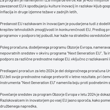
zavezanost EU k spodbujanju kulture inovacij in raziskav kljub gosp
inflacija in druge izjemne težave v zadnjih letih.
Predanost EU raziskavam in inovacijam je poudarjena tudi z dodelitv
krepitev tehnoloških zmogljivosti in konkurenčnosti EU. Predlog p
programov v podporo tej pobudi, kar kaže na strateško osredotočen
Poleg proračuna, dodeljenega programu Obzorje Evropa, namerava EU
nepovratnih sredstev v okviru programa "Next Generation EU". Ta i
podporo za različne prednostne naloge EU, vključno z raziskavami i
Predlagani proračun za leto 2024 je del dolgoročnega proračuna Uni
EU želi svoje prednostne naloge pretvoriti v letne rezultate, pri če
instrumenta "Next Generation EU” namenila boju proti podnebni
Povečanje sredstev za program Obzorje Evropa v letu 2024 je dokaz
Raziskovalcem in inovatorjem po vsej EU jasno sporoča, kako pomem
družbenega napredka.