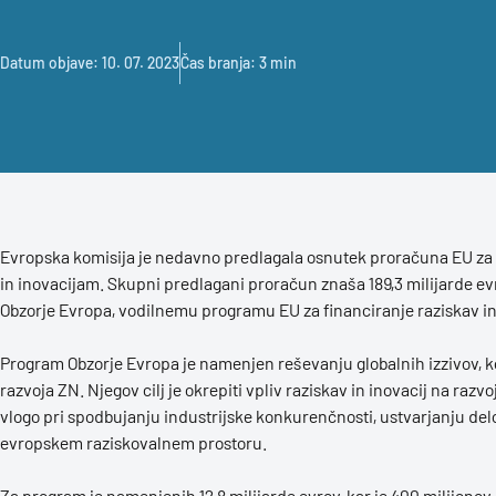
Datum objave: 10. 07. 2023
Čas branja: 3 min
Evropska komisija je nedavno predlagala osnutek proračuna EU za 
in inovacijam. Skupni predlagani proračun znaša 189,3 milijarde e
Obzorje Evropa, vodilnemu programu EU za financiranje raziskav in
Program Obzorje Evropa je namenjen reševanju globalnih izzivov, 
razvoja ZN. Njegov cilj je okrepiti vpliv raziskav in inovacij na razv
vlogo pri spodbujanju industrijske konkurenčnosti, ustvarjanju del
evropskem raziskovalnem prostoru.
Za program je namenjenih 12,8 milijarde evrov, kar je 400 milijonov