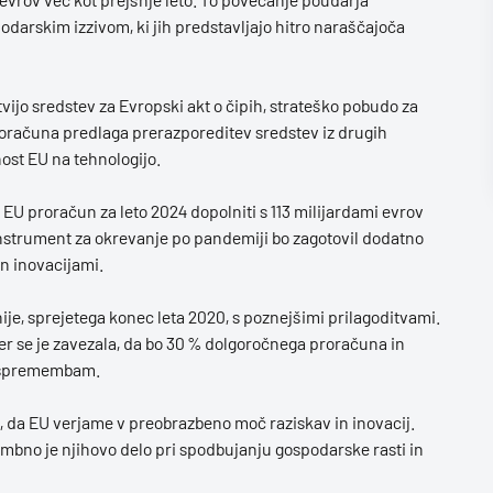
odarskim izzivom, ki jih predstavljajo hitro naraščajoča
ijo sredstev za Evropski akt o čipih, strateško pobudo za
roračuna predlaga prerazporeditev sredstev iz drugih
ost EU na tehnologijo.
 proračun za leto 2024 dopolniti s 113 milijardami evrov
nstrument za okrevanje po pandemiji bo zagotovil dodatno
n inovacijami.
je, sprejetega konec leta 2020, s poznejšimi prilagoditvami.
mer se je zavezala, da bo 30 % dolgoročnega proračuna in
m spremembam.
, da EU verjame v preobrazbeno moč raziskav in inovacij.
bno je njihovo delo pri spodbujanju gospodarske rasti in