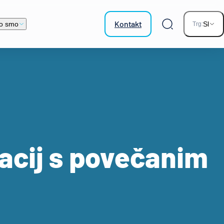
Kontakt
o smo
Sl
Trg:
Iskalnik
vacij s povečanim