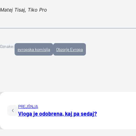
Matej Tisaj, Tiko Pro
Oznake:
evropska komisija
Obzorje Evropa
PREJŠNJA
Vloga je odobrena, kaj pa sedaj?