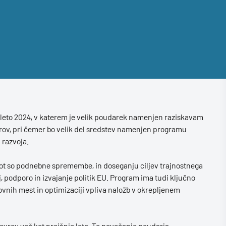
leto 2024, v katerem je velik poudarek namenjen raziskavam
vrov, pri čemer bo velik del sredstev namenjen programu
 razvoja.
kot so podnebne spremembe, in doseganju ciljev trajnostnega
oj, podporo in izvajanje politik EU. Program ima tudi ključno
ovnih mest in optimizaciji vpliva naložb v okrepljenem
 evrov več kot prejšnje leto. To povečanje poudarja