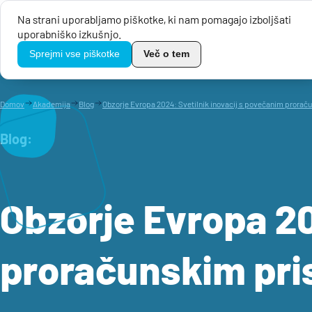
Na strani uporabljamo piškotke, ki nam pomagajo izboljšati
uporabniško izkušnjo.
Javni razpis
TikoPro
Sprejmi vse piškotke
Več o tem
Domov
Akademija
Blog
Obzorje Evropa 2024: Svetilnik inovacij s povečanim pror
Blog:
Obzorje Evropa 20
proračunskim pr