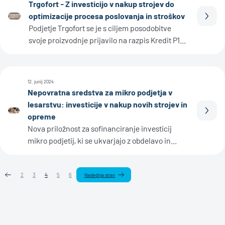
Trgofort - Z investicijo v nakup strojev do
optimizacije procesa poslovanja in stroškov
Prebe
Podjetje Trgofort se je s ciljem posodobitve
svoje proizvodnje prijavilo na razpis Kredit P1...
12. junij 2024
Nepovratna sredstva za mikro podjetja v
lesarstvu: investicije v nakup novih strojev in
Prebe
opreme
Nova priložnost za sofinanciranje investicij
mikro podjetij, ki se ukvarjajo z obdelavo in...
2
3
4
5
6
Naslednja stran