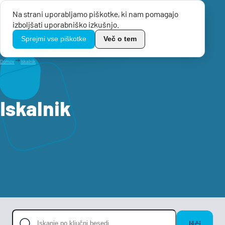
Na strani uporabljamo piškotke, ki nam pomagajo
Menu
izboljšati uporabniško izkušnjo.
TikoPro
Sprejmi vse piškotke
Več o tem
Domov
Iskalnik
Iskalnik
Išči