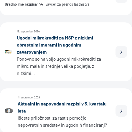
Prebe
Uradno ime razpisa:
V4 | Vavčer za prenos lastništva
12. september 2024
Ugodni mikrokrediti za MSP z nizkimi
obrestnimi merami in ugodnim
zavarovanjem
Prebe
Ponovno so na voljo ugodni mikrokrediti za
mikro, mala in srednje velika podjetja, z
nizkimi...
11. september 2024
Aktualni in napovedani razpisi v 3. kvartalu
leta
Prebe
Iščete priložnosti za rast s pomočjo
nepovratnih sredstev in ugodnih financiranj?