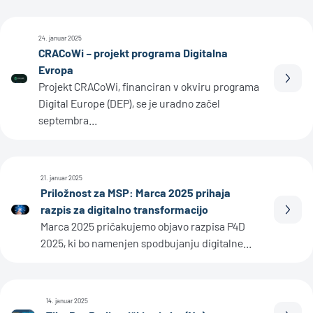
24. januar 2025
CRACoWi – projekt programa Digitalna
Evropa
Prebe
Projekt CRACoWi, financiran v okviru programa
Digital Europe (DEP), se je uradno začel
septembra...
21. januar 2025
Priložnost za MSP: Marca 2025 prihaja
razpis za digitalno transformacijo
Prebe
Marca 2025 pričakujemo objavo razpisa P4D
2025, ki bo namenjen spodbujanju digitalne...
14. januar 2025