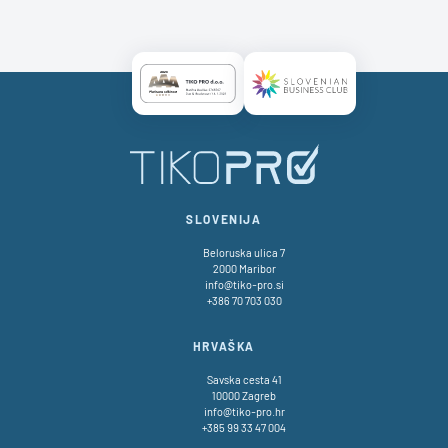
Certificate AAA Logo
Certificate SBC Logo
SLOVENIJA
Beloruska ulica 7
2000 Maribor
info@tiko-pro.si
+386 70 703 030
HRVAŠKA
Savska cesta 41
10000 Zagreb
info@tiko-pro.hr
+385 99 33 47 004