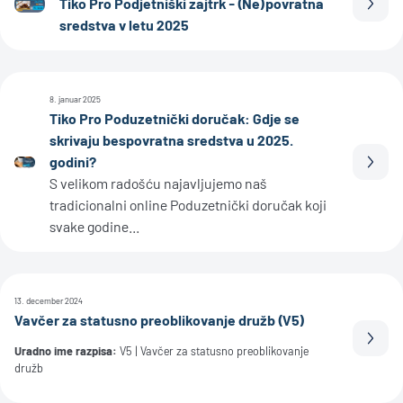
Tiko Pro Podjetniški zajtrk - (Ne)povratna
Prebe
sredstva v letu 2025
8. januar 2025
Tiko Pro Poduzetnički doručak: Gdje se
skrivaju bespovratna sredstva u 2025.
godini?
Prebe
S velikom radošću najavljujemo naš
tradicionalni online Poduzetnički doručak koji
svake godine...
13. december 2024
Vavčer za statusno preoblikovanje družb (V5)
Prebe
Uradno ime razpisa:
V5 | Vavčer za statusno preoblikovanje
družb