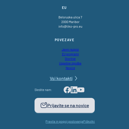
EU
Beloruska ulica 7
2000 Maribor
info@tiko-pro.eu
POVEZAVE
Javni razpisi
EU programi
Storitve
Uspešne zgodbe
Novice
Vsi kontakti
Sledite nam:
Facebook
LinkedIn
Youtube
Prijavite se na novice
Pravila in pogoji poslovanja
Piškotki