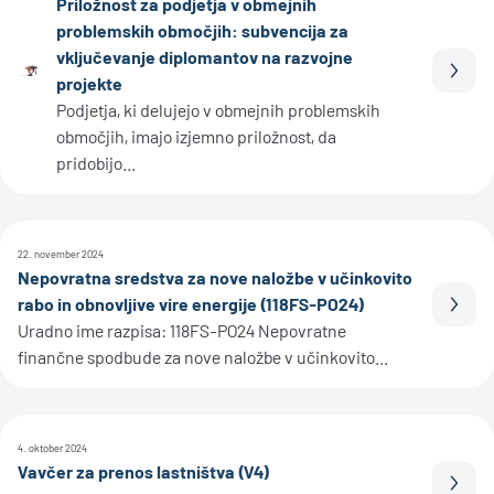
Priložnost za podjetja v obmejnih
problemskih območjih: subvencija za
vključevanje diplomantov na razvojne
Prebe
projekte
Podjetja, ki delujejo v obmejnih problemskih
območjih, imajo izjemno priložnost, da
pridobijo...
22. november 2024
Nepovratna sredstva za nove naložbe v učinkovito
rabo in obnovljive vire energije (118FS-PO24)
Prebe
Uradno ime razpisa: 118FS-PO24 Nepovratne
finančne spodbude za nove naložbe v učinkovito...
4. oktober 2024
Vavčer za prenos lastništva (V4)