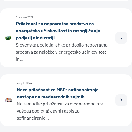
8. avgust 2024
Priložnost za nepovratna sredstva za
energetsko učinkovitost in razogljičenje
podjetij v industriji
Prebe
Slovenska podjetja lahko pridobijo nepovratna
sredstva za naložbe v energetsko učinkovitost
in...
23. julij 2024
Nova priložnost za MSP: sofinanciranje
nastopa na mednarodnih sejmih
Prebe
Ne zamudite priložnosti za mednarodno rast
vašega podjetja! Javni razpis za
sofinanciranje...