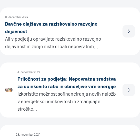
11. december 2024
Davčne olajšave za raziskovalno razvojno
dejavnost
Prebe
Ali v podjetju opravljate raziskovalno razvojno
dejavnost in zanjo niste črpali nepovratnih...
3. december 2024
Priložnost za podjetja: Nepovratna sredstva
za učinkovito rabo in obnovljive vire energije
Prebe
Izkoristite možnost sofinanciranja novih naložb
v energetsko učinkovitost in zmanjšajte
stroške...
28. november 2024