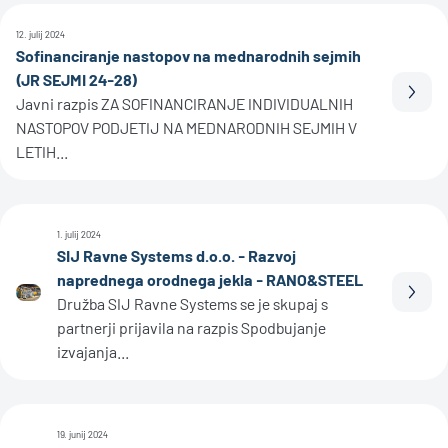
12. julij 2024
Sofinanciranje nastopov na mednarodnih sejmih
(JR SEJMI 24-28)
Prebe
Javni razpis ZA SOFINANCIRANJE INDIVIDUALNIH
NASTOPOV PODJETIJ NA MEDNARODNIH SEJMIH V
LETIH...
1. julij 2024
SIJ Ravne Systems d.o.o. - Razvoj
naprednega orodnega jekla - RANO&STEEL
Prebe
Družba SIJ Ravne Systems se je skupaj s
partnerji prijavila na razpis Spodbujanje
izvajanja...
19. junij 2024