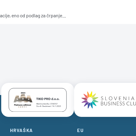
acije, eno od podlag za črpanje...
Certificate AAA Logo
Certificate 
HRVAŠKA
EU