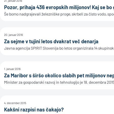
21. januar 2016
Pozor, prihaja 436 evropskih milijonov! Kaj se bo
Še bomo nadgrajevali železniške proge, skrbeli za čisto vodo, spodb
20. januar 2016
Za sejme v tujini letos dvakrat več denarja
Javna agencija SPIRIT Slovenija bo letos organizirala 14 skupinski
1. januar 2016
Za Maribor s širšo okolico slabih pet milijonov n
Minister za gospodarski razvoj in tehnologijo je 18. decembra 2015 
4. december 2015
Kakšni razpisi nas čakajo?