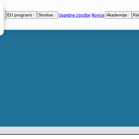
Uspešne zgodbe
Novice
i
EU programi
Storitve
Akademija
Kd