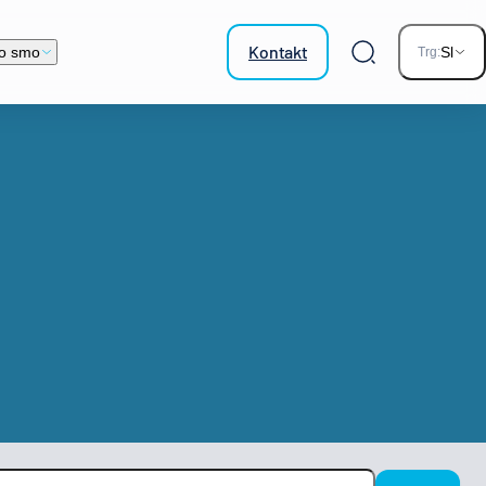
Kontakt
o smo
Sl
Trg:
Iskalnik