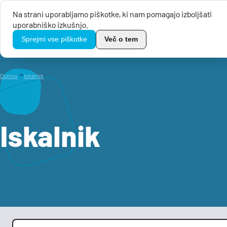
Na strani uporabljamo piškotke, ki nam pomagajo izboljšati
uporabniško izkušnjo.
Javni razpis
TikoPro
Sprejmi vse piškotke
Več o tem
Domov
Iskalnik
Iskalnik