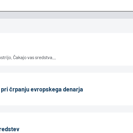
trijo. Čakajo vas sredstva...
i pri črpanju evropskega denarja
sredstev