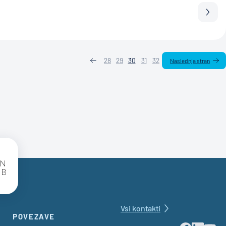
Prebe
28
29
30
31
32
Naslednja stran
SBC Logo
Vsi kontakti
POVEZAVE