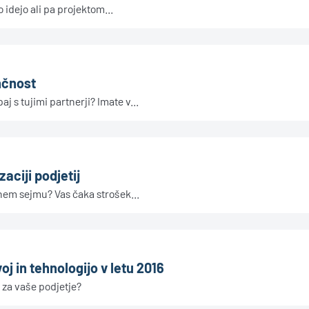
o idejo ali pa projektom...
nčnost
j s tujimi partnerji? Imate v...
aciji podjetij
dnem sejmu? Vas čaka strošek...
oj in tehnologijo v letu 2016
 za vaše podjetje?