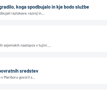
 gradilo, koga spodbujalo in kje bodo službe
ujali raziskave, razvoj in...
h sejemskih nastopov v tujini....
epovratnih sredstev
v Mariboru govoril s...