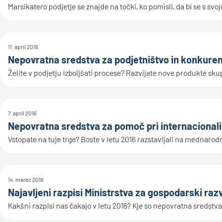
Marsikatero podjetje se znajde na točki, ko pomisli, da bi se s svoj
11. april 2016
Nepovratna sredstva za podjetništvo in konkure
Želite v podjetju izboljšati procese? Razvijate nove produkte skupa
7. april 2016
Nepovratna sredstva za pomoč pri internacionaliz
Vstopate na tuje trge? Boste v letu 2016 razstavljali na mednaro
14. marec 2016
Najavljeni razpisi Ministrstva za gospodarski razv
Kakšni razpisi nas čakajo v letu 2016? Kje so nepovratna sredstva