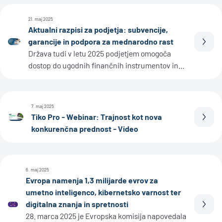
21. maj 2025
Aktualni razpisi za podjetja: subvencije,
garancije in podpora za mednarodno rast
Prebe
Država tudi v letu 2025 podjetjem omogoča
dostop do ugodnih finančnih instrumentov in...
7. maj 2025
Tiko Pro - Webinar: Trajnost kot nova
Prebe
konkurenčna prednost - Video
6. maj 2025
Evropa namenja 1,3 milijarde evrov za
umetno inteligenco, kibernetsko varnost ter
digitalna znanja in spretnosti
Prebe
28. marca 2025 je Evropska komisija napovedala