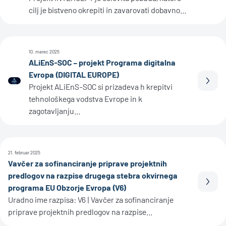
cilj je bistveno okrepiti in zavarovati dobavno...
10. marec 2025
ALiEnS-SOC – projekt Programa digitalna
Evropa (DIGITAL EUROPE)
Prebe
Projekt ALiEnS-SOC si prizadeva h krepitvi
tehnološkega vodstva Evrope in k
zagotavljanju...
21. februar 2025
Vavčer za sofinanciranje priprave projektnih
predlogov na razpise drugega stebra okvirnega
Prebe
programa EU Obzorje Evropa (V6)
Uradno ime razpisa: V6 | Vavčer za sofinanciranje
priprave projektnih predlogov na razpise...