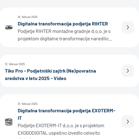
18. februar 2025
Digitalna transformacija podjetja RIHTER
Prebe
Podjetje RIHTER montažne gradnje d.o.o. je s
projektom digitalne transformacije naredilo...
12. februar 2025
Tiko Pro - Podjetniški zajtrk (Ne)povratna
Prebe
sredstva v letu 2025 - Video
10. februar 2025
Digitalna transformacija podjetja EXOTERM-
IT
Prebe
Podjetje EXOTERM-IT d.o.o. je s projektom
EXOGODIGITAL uspešno izvedlo celovito