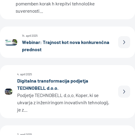
pomemben korak h krepitvi tehnološke
suverenosti...
14. april 2025
Webinar: Trajnost kot nova konkurenčna
Prebe
prednost
4. april 2025
Digitalna transformacija podjetja
TECHNOBELL d.o.o.
Prebe
Podjetje TECHNOBELL d.o.o. Koper, ki se
ukvarja z inženiringom inovativnih tehnologij,
je z...
2. april 2025