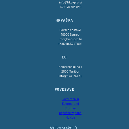
info@tiko-pro.si
+386 70 703 030
HRVAŠKA
Savska cesta 41
10000 Zagreb
info@tiko-pro.hr
+385 99 33 47 004
EU
Beloruska ulica 7
2000 Maribor
info@tiko-pro.eu
POVEZAVE
Javni razpisi
EU programi
Storitve
Uspešne zgodbe
Novice
Vsi kontakti