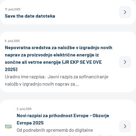
17. junij 2025
Prebe
Save the date datoteka
6. junij 2025
Nepovratna sredstva za naložbe v izgradnjo novih
naprav za proizvodnjo električne energije iz
sončne ali vetrne energije (JR EKP SE VE OVE
Prebe
2025)
Uradno ime razpisa: Javni razpis za sofinanciranje
naložb v izgradnjo novih naprav za...
3. junij 2025
Novi razpisi za prihodnost Evrope - Obzorje
Evropa 2025
Prebe
Od podnebnih sprememb do digitalne