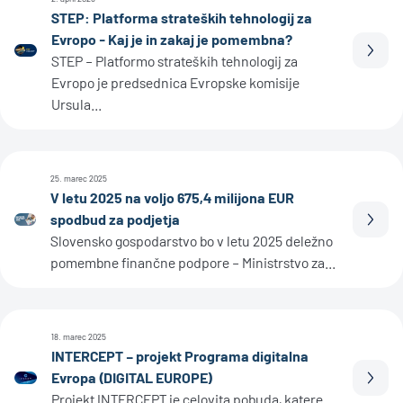
STEP: Platforma strateških tehnologij za
Evropo - Kaj je in zakaj je pomembna?
Prebe
STEP – Platformo strateških tehnologij za
Evropo je predsednica Evropske komisije
Ursula...
25. marec 2025
V letu 2025 na voljo 675,4 milijona EUR
spodbud za podjetja
Prebe
Slovensko gospodarstvo bo v letu 2025 deležno
pomembne finančne podpore – Ministrstvo za...
18. marec 2025
INTERCEPT – projekt Programa digitalna
Evropa (DIGITAL EUROPE)
Prebe
Projekt INTERCEPT je celovita pobuda, katere