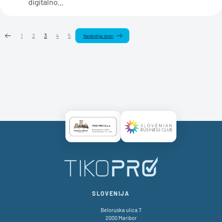
digitalno...
1
2
3
4
5
Naslednja stran
Certificate AAA Logo
Certificate SBC Logo
SLOVENIJA
Beloruska ulica 7
2000 Maribor