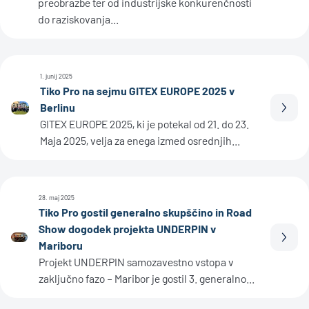
preobrazbe ter od industrijske konkurenčnosti
do raziskovanja...
1. junij 2025
Tiko Pro na sejmu GITEX EUROPE 2025 v
Berlinu
Prebe
GITEX EUROPE 2025, ki je potekal od 21. do 23.
Maja 2025, velja za enega izmed osrednjih...
28. maj 2025
Tiko Pro gostil generalno skupščino in Road
Show dogodek projekta UNDERPIN v
Prebe
Mariboru
Projekt UNDERPIN samozavestno vstopa v
zaključno fazo – Maribor je gostil 3. generalno...