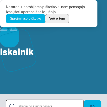
Na strani uporabljamo piškotke, ki nam pomagajo
Menu
izboljšati uporabniško izkušnjo.
TikoPro
Sprejmi vse piškotke
Več o tem
Domov
Iskalnik
Iskalnik
Išči