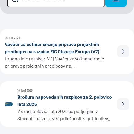
25. julij 2025
Vavčer za sofinanciranje priprave projektnih
predlogov na razpise EIC Obzorje Evropa (V7)
Prebe
Uradno ime razpisa: V7 | Vavčer za sofinanciranje
priprave projektnih predlogov na...
19. junij 2025
Brošura napovedanih razpisov za 2. polovico
leta 2025
Prebe
V drugi polovici leta 2025 bo podjetjem v
Sloveniji na voljo več priložnosti za pridobitev...